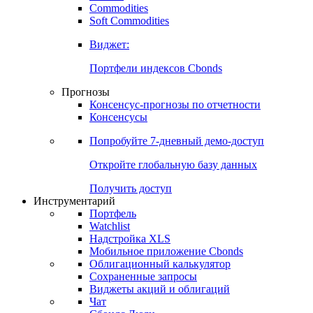
Commodities
Soft Commodities
Виджет:
Портфели индексов Cbonds
Прогнозы
Консенсус-прогнозы по отчетности
Консенсусы
Попробуйте
7-дневный
демо-доступ
Откройте глобальную базу данных
Получить доступ
Инструментарий
Портфель
Watchlist
Надстройка XLS
Мобильное приложение Cbonds
Облигационный калькулятор
Сохраненные запросы
Виджеты акций и облигаций
Чат