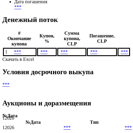
Дата погашения
***
Денежный поток
#
Сумма
Купон,
Погашение,
Окончание
купона,
%
CLP
купона
CLP
1
***
***
***
***
***
Скачать в Excel
Условия досрочного выкупа
***
Аукционы и доразмещения
№
Дата
1
2026
№
Дата
Тип
1
2026
***
***