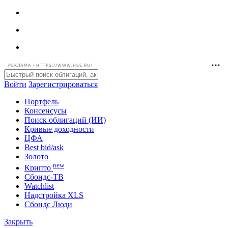
РЕКЛАМА • HTTPS://WWW.HSE.RU/
Войти
Зарегистрироваться
Портфель
Консенсусы
Поиск облигаций (ИИ)
Кривые доходности
ЦФА
Best bid/ask
Золото
new
Крипто
Сбондс-ТВ
Watchlist
Надстройка XLS
Сбондс Люди
Закрыть