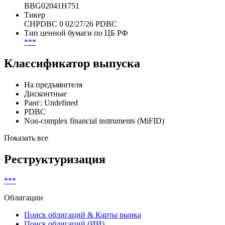
BBG02041H751
Тикер
CHPDBC 0 02/27/26 PDBC
Тип ценной бумаги по ЦБ РФ
***
Классификатор выпуска
На предъявителя
Дисконтные
Ранг: Undefined
PDBC
Non-complex financial instruments (MiFID)
Показать все
Реструктуризация
***
Облигации
Поиск облигаций & Карты рынка
Поиск облигаций (ИИ)