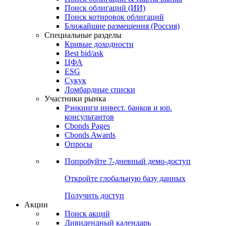
Поиск облигаций (ИИ)
Поиск котировок облигаций
Ближайшие размещения (Россия)
Специальные разделы
Кривые доходности
Best bid/ask
ЦФА
ESG
Сукук
Ломбардные списки
Участники рынка
Рэнкинги инвест. банков и юр.
консультантов
Cbonds Pages
Cbonds Awards
Опросы
Попробуйте
7-дневный
демо-доступ
Откройте глобальную базу данных
Получить доступ
Акции
Поиск акций
Дивидендный календарь