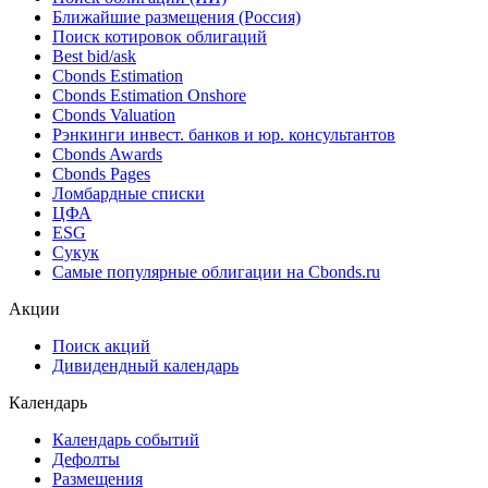
Ближайшие размещения (Россия)
Поиск котировок облигаций
Best bid/ask
Cbonds Estimation
Cbonds Estimation Onshore
Cbonds Valuation
Рэнкинги инвест. банков и юр. консультантов
Cbonds Awards
Cbonds Pages
Ломбардные списки
ЦФА
ESG
Сукук
Самые популярные облигации на Cbonds.ru
Акции
Поиск акций
Дивидендный календарь
Календарь
Календарь событий
Дефолты
Размещения