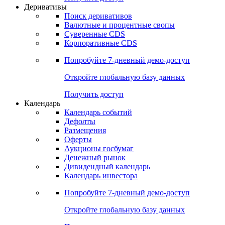
Деривативы
Поиск деривативов
Валютные и процентные свопы
Суверенные CDS
Корпоративные CDS
Попробуйте
7-дневный
демо-доступ
Откройте глобальную базу данных
Получить доступ
Календарь
Календарь событий
Дефолты
Размещения
Оферты
Аукционы госбумаг
Денежный рынок
Дивидендный календарь
Календарь инвестора
Попробуйте
7-дневный
демо-доступ
Откройте глобальную базу данных