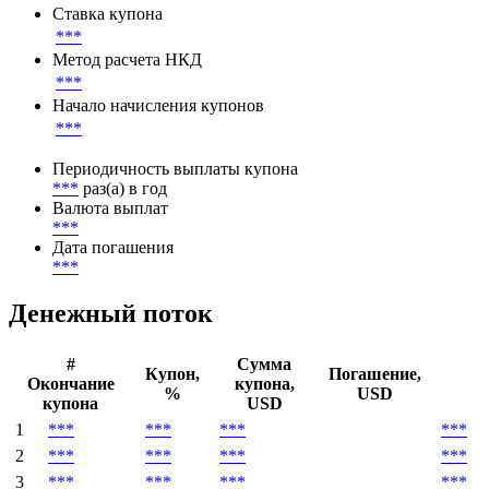
Ставка купона
***
Метод расчета НКД
***
Начало начисления купонов
***
Периодичность выплаты купона
***
раз(а) в год
Валюта выплат
***
Дата погашения
***
Денежный поток
#
Сумма
Купон,
Погашение,
Окончание
купона,
%
USD
купона
USD
1
***
***
***
***
2
***
***
***
***
3
***
***
***
***