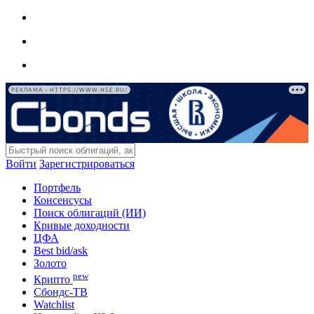
РЕКЛАМА • HTTPS://WWW.HSE.RU/
Войти
Зарегистрироваться
Портфель
Консенсусы
Поиск облигаций (ИИ)
Кривые доходности
ЦФА
Best bid/ask
Золото
new
Крипто
Сбондс-ТВ
Watchlist