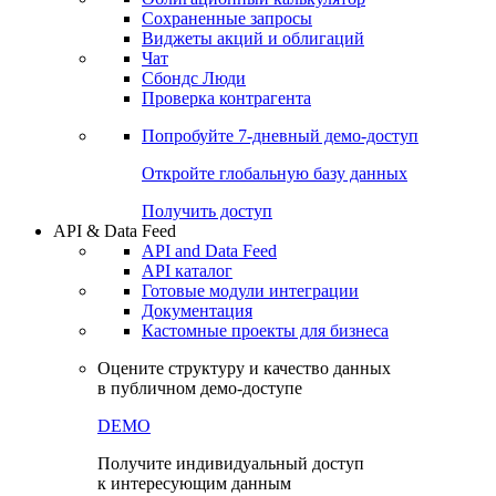
Сохраненные запросы
Виджеты акций и облигаций
Чат
Сбондс Люди
Проверка контрагента
Попробуйте
7-дневный
демо-доступ
Откройте глобальную базу данных
Получить доступ
API & Data Feed
API and Data Feed
API каталог
Готовые модули интеграции
Документация
Кастомные проекты для бизнеса
Оцените структуру и качество данных
в публичном демо-доступе
DEMO
Получите индивидуальный доступ
к интересующим данным