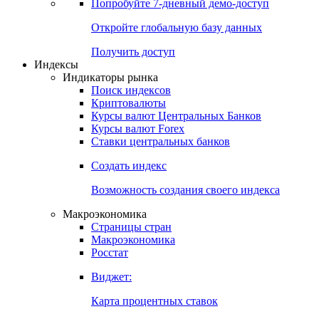
Попробуйте
7-дневный
демо-доступ
Откройте глобальную базу данных
Получить доступ
Индексы
Индикаторы рынка
Поиск индексов
Криптовалюты
Курсы валют Центральных Банков
Курсы валют Forex
Ставки центральных банков
Создать индекс
Возможность создания своего индекса
Макроэкономика
Страницы стран
Макроэкономика
Росстат
Виджет:
Карта процентных ставок