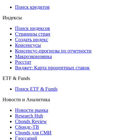
Поиск кредитов
Индексы
Поиск индексов
Страницы стран
Создать индекс
Консенсусы
Консенсус-прогнозы по отчетности
Макроэкономика
Росстат
Виджет: Карта процентных ставок
ETF & Funds
Поиск ETF & Funds
Новости и Аналитика
Новости рынка
Research Hub
Cbonds Review
Сбондс-ТВ
Cbonds для СМИ
Глоссарий