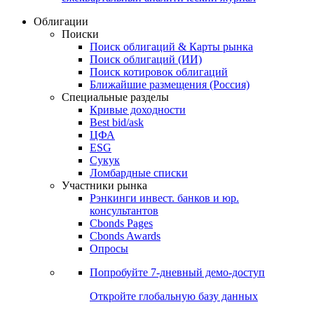
Облигации
Поиски
Поиск облигаций & Карты рынка
Поиск облигаций (ИИ)
Поиск котировок облигаций
Ближайшие размещения (Россия)
Специальные разделы
Кривые доходности
Best bid/ask
ЦФА
ESG
Сукук
Ломбардные списки
Участники рынка
Рэнкинги инвест. банков и юр.
консультантов
Cbonds Pages
Cbonds Awards
Опросы
Попробуйте
7-дневный
демо-доступ
Откройте глобальную базу данных