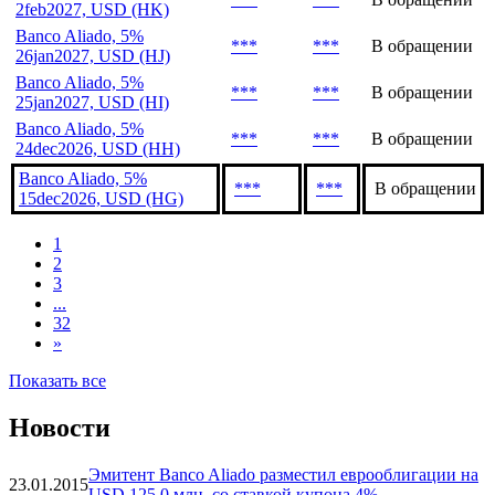
2feb2027, USD (HK)
Banco Aliado, 5%
***
***
В обращении
26jan2027, USD (HJ)
Banco Aliado, 5%
***
***
В обращении
25jan2027, USD (HI)
Banco Aliado, 5%
***
***
В обращении
24dec2026, USD (HH)
Banco Aliado, 5%
***
***
В обращении
15dec2026, USD (HG)
1
2
3
...
32
»
Показать все
Новости
Эмитент Banco Aliado разместил еврооблигации на
23.01.2015
USD 125.0 млн. со ставкой купона 4%