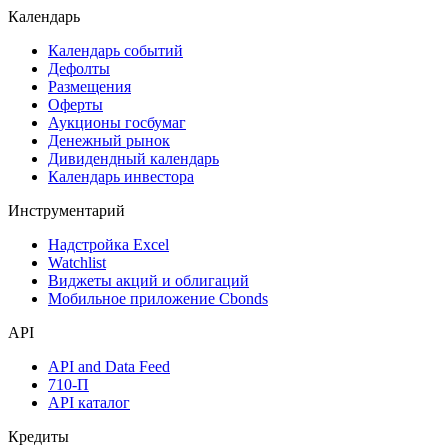
Календарь
Календарь событий
Дефолты
Размещения
Оферты
Аукционы госбумаг
Денежный рынок
Дивидендный календарь
Календарь инвестора
Инструментарий
Надстройка Excel
Watchlist
Виджеты акций и облигаций
Мобильное приложение Cbonds
API
API and Data Feed
710-П
API каталог
Кредиты