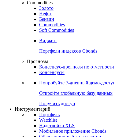
Commodities
Золото
Нефть
Бензин
Commodities
Soft Commodities
Виджет:
Портфели индексов Cbonds
Прогнозы
Консенсус-прогнозы по отчетности
Консенсусы
Попробуйте
7-дневный
демо-доступ
Откройте глобальную базу данных
Получить доступ
Инструментарий
Портфель
Watchlist
Надстройка XLS
Мобильное приложение Cbonds
Облигационный калькулятор