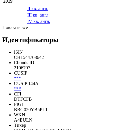
II кв. англ.
III кв. англ.
IV кв. англ.
2019
II кв. англ.
III кв. англ.
IV кв. англ.
Показать все
Идентификаторы
ISIN
CH1544708642
Cbonds ID
2106797
CUSIP
***
CUSIP 144A
***
CFI
DTFCFB
FIGI
BBG020YB5PL1