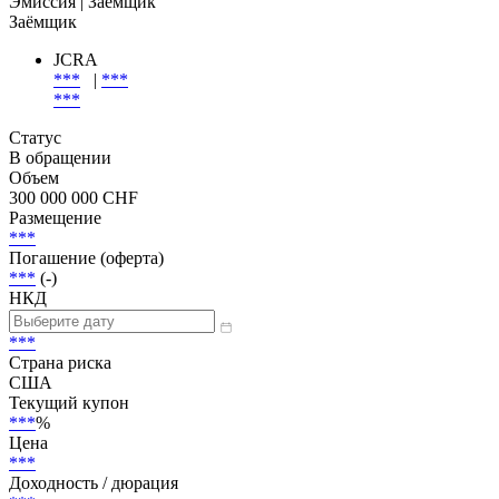
Добавить в Watchlist
Senior Unsecured
Эмиссия
| Заёмщик
Заёмщик
JCRA
***
|
***
***
Статус
В обращении
Объем
300 000 000 CHF
Размещение
***
Погашение (оферта)
***
(-)
НКД
***
Страна риска
США
Текущий купон