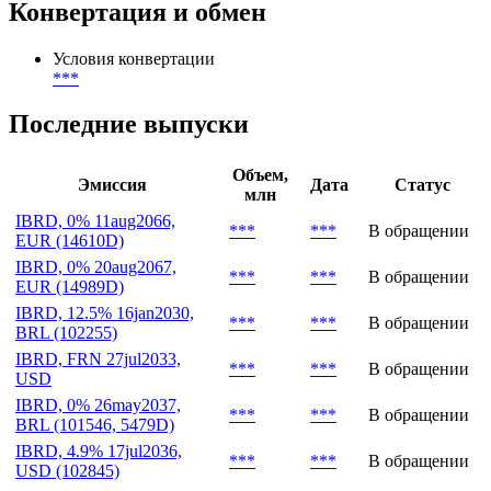
***
Депозитарий
***
,
***
Конвертация и обмен
Условия конвертации
***
Последние выпуски
Объем,
Эмиссия
Дата
Статус
млн
IBRD, 0% 11aug2066,
***
***
В обращении
EUR (14610D)
IBRD, 0% 20aug2067,
***
***
В обращении
EUR (14989D)
IBRD, 12.5% 16jan2030,
***
***
В обращении
BRL (102255)
IBRD, FRN 27jul2033,
***
***
В обращении
USD
IBRD, 0% 26may2037,
***
***
В обращении