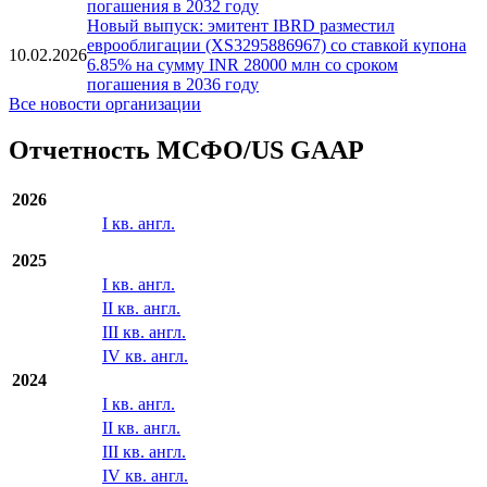
млн со сроком погашения в 2031 году
Новый выпуск: эмитент IBRD разместил
еврооблигации (CH1544708642) со ставкой купона
16.03.2026
0.5925% на сумму CHF 300 млн со сроком
погашения в 2032 году
Новый выпуск: эмитент IBRD разместил
еврооблигации (XS3295886967) со ставкой купона
10.02.2026
6.85% на сумму INR 28000 млн со сроком
погашения в 2036 году
Все новости организации
Отчетность МСФО/US GAAP
2026
I кв. англ.
2025
I кв. англ.
II кв. англ.
III кв. англ.
IV кв. англ.
2024
I кв. англ.