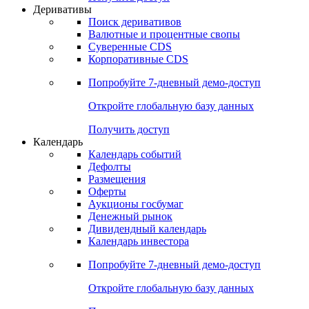
Откройте глобальную базу данных
Получить доступ
Деривативы
Поиск деривативов
Валютные и процентные свопы
Суверенные CDS
Корпоративные CDS
Попробуйте
7-дневный
демо-доступ
Откройте глобальную базу данных
Получить доступ
Календарь
Календарь событий
Дефолты
Размещения
Оферты
Аукционы госбумаг
Денежный рынок
Дивидендный календарь
Календарь инвестора