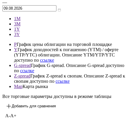
Архив
—
1М
3М
1Y
3Y
P
График цены облигации на торговой площадке
Y
График доходностей к погашению (YTM) / оферте
(YTP/YTC) облигации. Описание YTM/YTP/YTC
доступно по
ссылке
G-spread
График G-spread. Описание G-spread доступно
по
ссылке
Z-spread
График Z-spread к свопам. Описание Z-spread к
свопам доступно по
ссылке
Map
Карта рынка
Все торговые параметры доступны в режиме таблицы
Добавить для сравнения