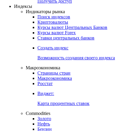
Попробуйте
7-дневный
демо-доступ
Откройте глобальную базу данных
Получить доступ
Индексы
Индикаторы рынка
Поиск индексов
Криптовалюты
Курсы валют Центральных Банков
Курсы валют Forex
Ставки центральных банков
Создать индекс
Возможность создания своего индекса
Макроэкономика
Страницы стран
Макроэкономика
Росстат
Виджет:
Карта процентных ставок