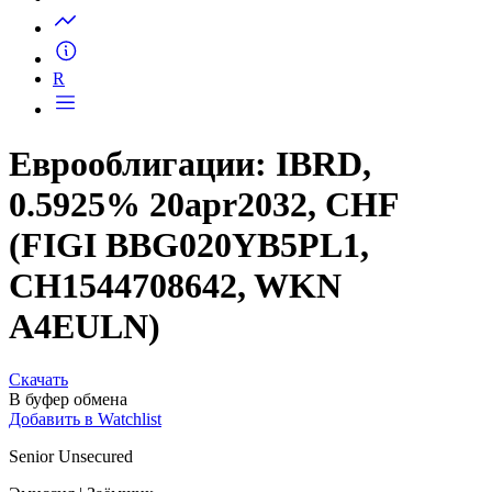
Запросить доступ
R
Еврооблигации: IBRD,
0.5925% 20apr2032, CHF
(FIGI BBG020YB5PL1,
CH1544708642, WKN
A4EULN)
Скачать
В буфер обмена