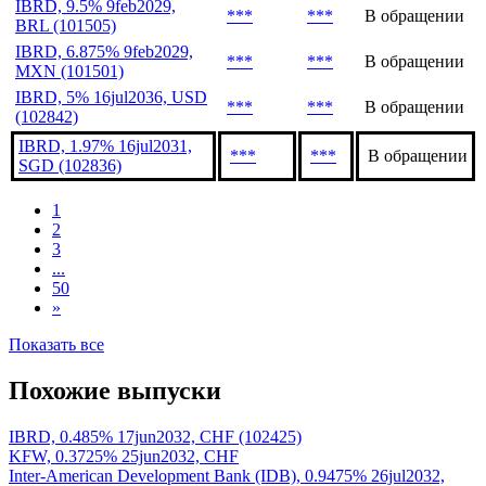
BRL (101546, 5479D)
IBRD, 4.9% 17jul2036,
***
***
В обращении
USD (102845)
IBRD, 9.5% 9feb2029,
***
***
В обращении
BRL (101505)
IBRD, 6.875% 9feb2029,
***
***
В обращении
MXN (101501)
IBRD, 5% 16jul2036, USD
***
***
В обращении
(102842)
IBRD, 1.97% 16jul2031,
***
***
В обращении
SGD (102836)
1
2
3
...
50
»
Показать все
Похожие выпуски