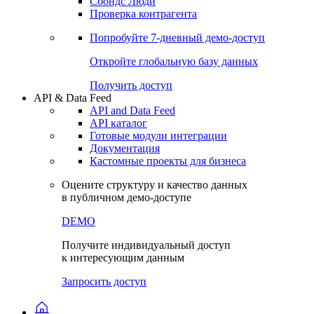
Сохраненные запросы
Виджеты акций и облигаций
Чат
Сбондс Люди
Проверка контрагента
Попробуйте
7-дневный
демо-доступ
Откройте глобальную базу данных
Получить доступ
API & Data Feed
API and Data Feed
API каталог
Готовые модули интеграции
Документация
Кастомные проекты для бизнеса
Оцените структуру и качество данных
в публичном демо-доступе
DEMO
Получите индивидуальный доступ
к интересующим данным