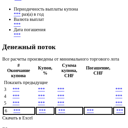
Метод расчета НКД
***
Начало начисления купонов
***
Периодичность выплаты купона
***
раз(а) в год
Валюта выплат
***
Дата погашения
***
Денежный поток
Все расчеты произведены от минимального торгового лота
#
Сумма
Купон,
Погашение,
Окончание
купона,
%
CHF
купона
CHF
Показать предыдущие
3
***
***
***
***
4
***
***
***
***
5
***
***
***
***