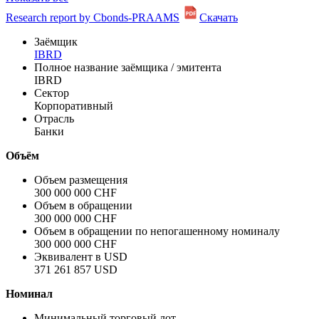
assistance primarily to middle income countries with the aim of
reducing poverty, increasing shared prosperity, and promoting
sustainable ...
Показать все
Research report by Cbonds-PRAAMS
Скачать
Заёмщик
IBRD
Полное название заёмщика / эмитента
IBRD
Сектор
Корпоративный
Отрасль
Банки
Объём
Объем размещения
300 000 000 CHF
Объем в обращении
300 000 000 CHF
Объем в обращении по непогашенному номиналу
300 000 000 CHF
Эквивалент в USD
371 261 857 USD