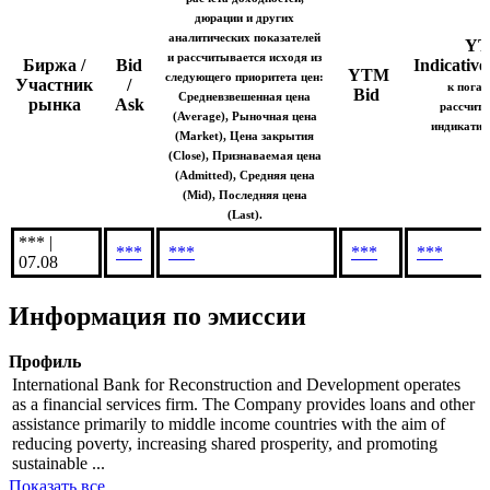
Indicative
Индикативная
цена используется для
расчета доходностей,
дюрации и других
аналитических показателей
Y
и рассчитывается исходя из
Биржа /
Bid
Indicative
YTM
следующего приоритета цен:
Участник
/
к пога
Bid
Средневзвешенная цена
рынка
Ask
рассчита
(Average), Рыночная цена
индикатив
(Market), Цена закрытия
(Close), Признаваемая цена
(Admitted), Средняя цена
(Mid), Последняя цена
(Last).
*** |
***
***
***
***
07.08
Информация по эмиссии
Профиль
International Bank for Reconstruction and Development operates
as a financial services firm. The Company provides loans and other