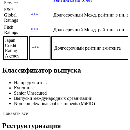
Агентство
/
Шкала
Прогноз
Moody's
Долгосрочный Межд. рейтинг в ин. в
Investors
***
Рейтинговый отчет
Service
S&P
Global
***
Долгосрочный Межд. рейтинг в ин. в
Ratings
Fitch
***
Долгосрочный Межд. рейтинг в ин. ва
Ratings
Japan
Credit
***
Долгосрочный рейтинг эмитента
Rating
Agency
Классификатор выпуска
На предъявителя
Купонные
Senior Unsecured
Выпуски международных организаций
Non-complex financial instruments (MiFID)