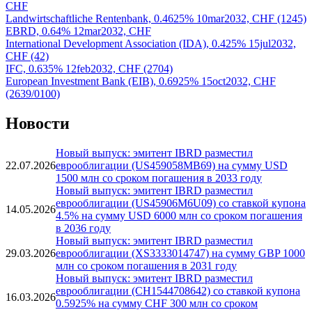
IBRD, 0.485% 17jun2032, CHF (102425)
KFW, 0.3725% 25jun2032, CHF
Inter-American Development Bank (IDB), 0.9475% 26jul2032,
CHF
Landwirtschaftliche Rentenbank, 0.4625% 10mar2032, CHF (1245)
EBRD, 0.64% 12mar2032, CHF
International Development Association (IDA), 0.425% 15jul2032,
CHF (42)
IFC, 0.635% 12feb2032, CHF (2704)
European Investment Bank (EIB), 0.6925% 15oct2032, CHF
(2639/0100)
Новости
Новый выпуск: эмитент IBRD разместил
22.07.2026
еврооблигации (US459058MB69) на сумму USD
1500 млн со сроком погашения в 2033 году
Новый выпуск: эмитент IBRD разместил
еврооблигации (US45906M6U09) со ставкой купона
14.05.2026
4.5% на сумму USD 6000 млн со сроком погашения
в 2036 году
Новый выпуск: эмитент IBRD разместил
29.03.2026
еврооблигации (XS3333014747) на сумму GBP 1000