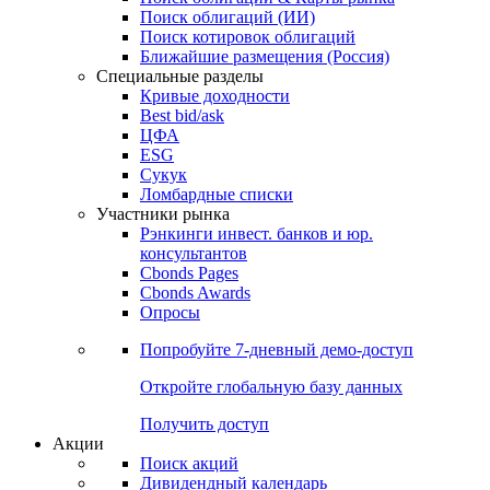
Облигации
Поиски
Поиск облигаций & Карты рынка
Поиск облигаций (ИИ)
Поиск котировок облигаций
Ближайшие размещения (Россия)
Специальные разделы
Кривые доходности
Best bid/ask
ЦФА
ESG
Сукук
Ломбардные списки
Участники рынка
Рэнкинги инвест. банков и юр.
консультантов
Cbonds Pages
Cbonds Awards
Опросы
Попробуйте
7-дневный
демо-доступ
Откройте глобальную базу данных