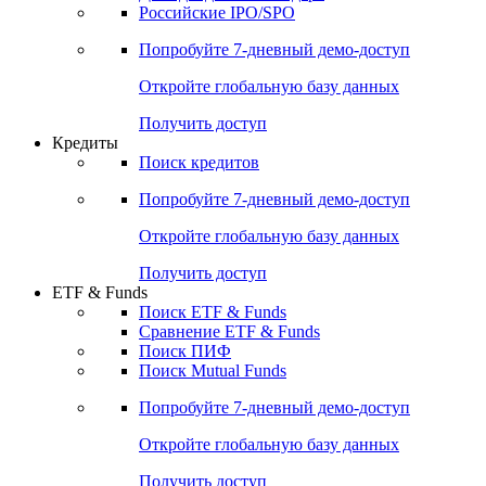
Получить доступ
Акции
Поиск акций
Дивидендный календарь
Российские IPO/SPO
Попробуйте
7-дневный
демо-доступ
Откройте глобальную базу данных
Получить доступ
Кредиты
Поиск кредитов
Попробуйте
7-дневный
демо-доступ
Откройте глобальную базу данных
Получить доступ
ETF & Funds
Поиск ETF & Funds
Сравнение ETF & Funds
Поиск ПИФ
Поиск Mutual Funds
Попробуйте
7-дневный
демо-доступ