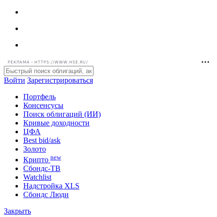
РЕКЛАМА • HTTPS://WWW.HSE.RU/
Войти
Зарегистрироваться
Портфель
Консенсусы
Поиск облигаций (ИИ)
Кривые доходности
ЦФА
Best bid/ask
Золото
new
Крипто
Сбондс-ТВ
Watchlist