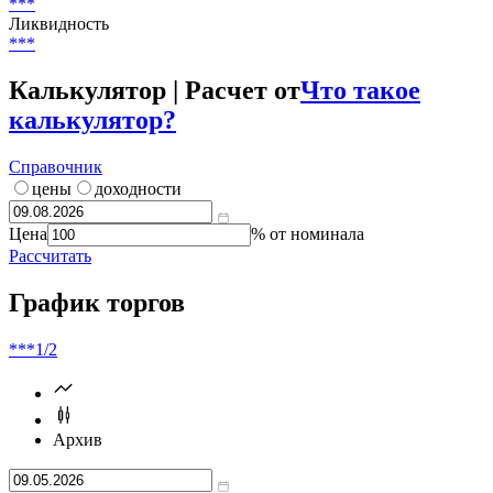
***
%
Цена
***
Доходность / дюрация
***
Ликвидность
***
Калькулятор | Расчет от
Что такое
калькулятор?
Справочник
цены
доходности
Цена
% от номинала
Рассчитать
График торгов
***
1/2