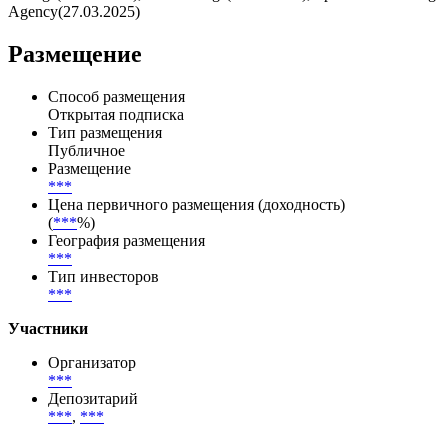
Эмитент — International Bank for Reconstruction and
Development/США/Корпоративный, с рейтингом отMoody's
Investors Service(16.02.2026),S&P Global
Ratings(06.02.2026),Fitch Ratings(11.12.2025),Japan Credit Rating
Agency(27.03.2025)
Размещение
Способ размещения
Открытая подписка
Тип размещения
Публичное
Размещение
***
Цена первичного размещения (доходность)
(
***
%)
География размещения
***
Тип инвесторов
***
Участники
Организатор