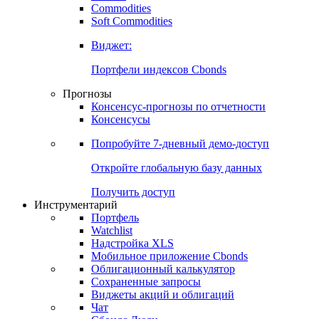
Commodities
Золото
Нефть
Бензин
Commodities
Soft Commodities
Виджет:
Портфели индексов Cbonds
Прогнозы
Консенсус-прогнозы по отчетности
Консенсусы
Попробуйте
7-дневный
демо-доступ
Откройте глобальную базу данных
Получить доступ
Инструментарий
Портфель
Watchlist
Надстройка XLS
Мобильное приложение Cbonds
Облигационный калькулятор