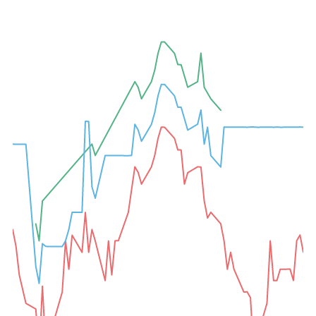
A-
A+