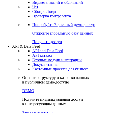
Виджеты акций и облигаций
Чат
Сбондс Люди
Проверка контрагента
Попробуйте
7-дневный
демо-доступ
Откройте глобальную базу данных
Получить доступ
API & Data Feed
API and Data Feed
API каталог
Готовые модули интеграции
Документация
Кастомные проекты для бизнеса
Оцените структуру и качество данных
в публичном демо-доступе
DEMO
Получите индивидуальный доступ
к интересующим данным
Запросить доступ