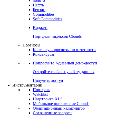
Золото
Нефть
Бензин
Commodities
Soft Commodities
Виджет:
Портфели индексов Cbonds
Прогнозы
Консенсус-прогнозы по отчетности
Консенсусы
Попробуйте
7-дневный
демо-доступ
Откройте глобальную базу данных
Получить доступ
Инструментарий
Портфель
Watchlist
Надстройка XLS
Мобильное приложение Cbonds
Облигационный калькулятор
Сохраненные запросы