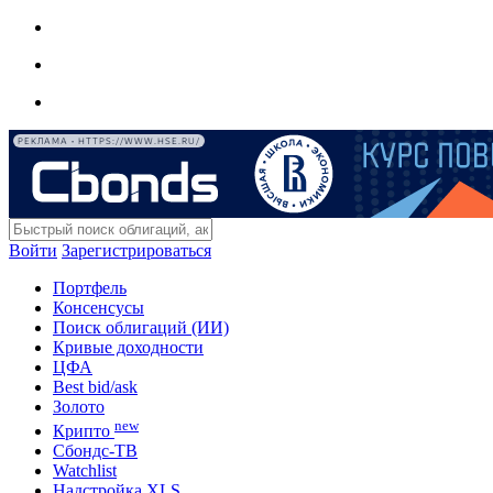
РЕКЛАМА • HTTPS://WWW.HSE.RU/
Войти
Зарегистрироваться
Портфель
Консенсусы
Поиск облигаций (ИИ)
Кривые доходности
ЦФА
Best bid/ask
Золото
new
Крипто
Сбондс-ТВ
Watchlist
Надстройка XLS