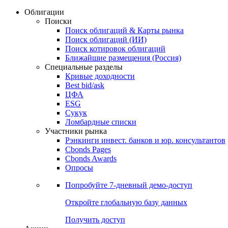
Облигации
Поиски
Поиск облигаций & Карты рынка
Поиск облигаций (ИИ)
Поиск котировок облигаций
Ближайшие размещения (Россия)
Специальные разделы
Кривые доходности
Best bid/ask
ЦФА
ESG
Сукук
Ломбардные списки
Участники рынка
Рэнкинги инвест. банков и юр. консультантов
Cbonds Pages
Cbonds Awards
Опросы
Попробуйте
7-дневный
демо-доступ
Откройте глобальную базу данных
Получить доступ