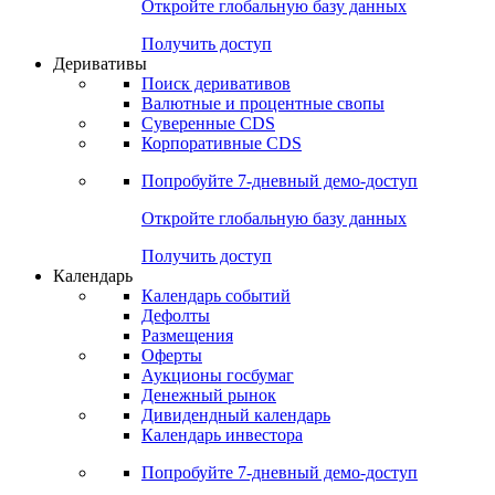
Откройте глобальную базу данных
Получить доступ
Деривативы
Поиск деривативов
Валютные и процентные свопы
Суверенные CDS
Корпоративные CDS
Попробуйте
7-дневный
демо-доступ
Откройте глобальную базу данных
Получить доступ
Календарь
Календарь событий
Дефолты
Размещения
Оферты
Аукционы госбумаг
Денежный рынок
Дивидендный календарь
Календарь инвестора
Попробуйте
7-дневный
демо-доступ