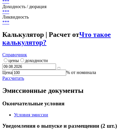
Россия
Текущий купон
***
%
Цена
***
Доходность / дюрация
***
Ликвидность
***
Калькулятор | Расчет от
Что такое
калькулятор?
Справочник
цены
доходности
Цена
% от номинала
Рассчитать
Эмиссионные документы
Окончательные условия