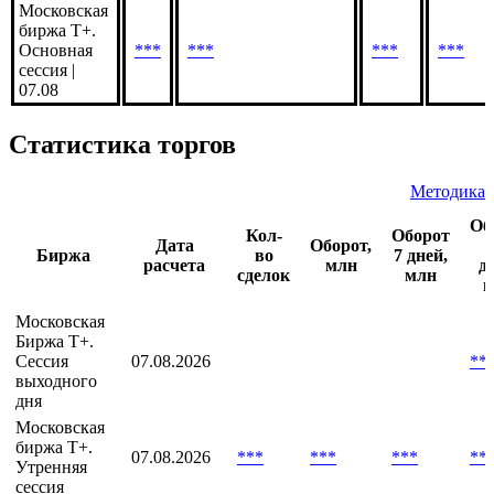
Вечерняя
***
***
***
***
сессия |
07.08
Московская
биржа Т+.
Основная
***
***
***
***
сессия |
07.08
Статистика торгов
Методика
Об
Кол-
Оборот
Дата
Оборот,
Биржа
во
7 дней,
расчета
млн
д
сделок
млн
м
Московская
Биржа T+.
Сессия
07.08.2026
**
выходного
дня