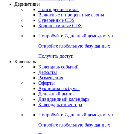
Откройте глобальную базу данных
Получить доступ
Деривативы
Поиск деривативов
Валютные и процентные свопы
Суверенные CDS
Корпоративные CDS
Попробуйте
7-дневный
демо-доступ
Откройте глобальную базу данных
Получить доступ
Календарь
Календарь событий
Дефолты
Размещения
Оферты
Аукционы госбумаг
Денежный рынок
Дивидендный календарь
Календарь инвестора