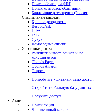
Облигации
Поиски
Поиск облигаций & Карты рынка
Поиск облигаций (ИИ)
Поиск котировок облигаций
Ближайшие размещения (Россия)
Специальные разделы
Кривые доходности
Best bid/ask
ЦФА
ESG
Сукук
Ломбардные списки
Участники рынка
Рэнкинги инвест. банков и юр.
консультантов
Cbonds Pages
Cbonds Awards
Опросы
Попробуйте
7-дневный
демо-доступ
Откройте глобальную базу данных