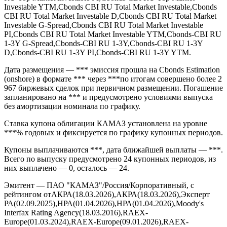
PI,Cbonds CBI RU Middle Market Investable YTM,Cbonds CBI
RU Top Market Investable,Cbonds CBI RU Top Market Investable
D,Cbonds CBI RU Top Market Investable G-Spread,Cbonds CBI
RU Top Market Investable PI,Cbonds CBI RU Top Market
Investable YTM,Cbonds CBI RU Total Market Investable,Cbonds
CBI RU Total Market Investable D,Cbonds CBI RU Total Market
Investable G-Spread,Cbonds CBI RU Total Market Investable
PI,Cbonds CBI RU Total Market Investable YTM,Cbonds-CBI RU
1-3Y G-Spread,Cbonds-CBI RU 1-3Y,Cbonds-CBI RU 1-3Y
D,Cbonds-CBI RU 1-3Y PI,Cbonds-CBI RU 1-3Y YTM.
Дата размещения — *** эмиссия прошла на Cbonds Estimation
(onshore) в формате *** через ***по итогам совершено более 2
967 биржевых сделок при первичном размещении. Погашение
запланировано на *** и предусмотрено условиями выпуска
без амортизации номинала по графику.
Ставка купона облигации КАМАЗ установлена на уровне
***% годовых и фиксируется по графику купонных периодов.
Купоны выплачиваются ***, дата ближайшей выплаты — ***.
Всего по выпуску предусмотрено 24 купонных периодов, из
них выплачено — 0, осталось — 24.
Эмитент — ПАО "КАМАЗ"/Россия/Корпоративный, с