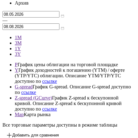
Архив
—
1М
3М
1Y
3Y
P
График цены облигации на торговой площадке
Y
График доходностей к погашению (YTM) / оферте
(YTP/YTC) облигации. Описание YTM/YTP/YTC
доступно по
ссылке
G-spread
График G-spread. Описание G-spread доступно
по
ссылке
Z-spread (GCurve)
График Z-spread к бескупонной
кривой. Описание Z-spread к бескупонной кривой
доступно по
ссылке
Map
Карта рынка