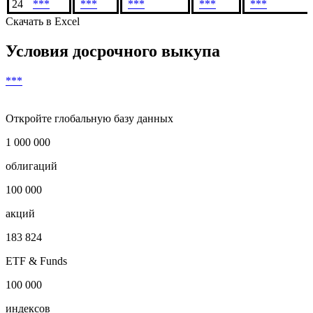
22
***
***
***
***
23
***
***
***
***
24
***
***
***
***
***
Скачать в Excel
Условия досрочного выкупа
***
Откройте глобальную базу данных
1 000 000
облигаций
100 000
акций
183 824
ETF & Funds