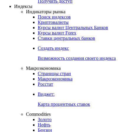
Попробуйте
7-дневный
демо-доступ
Откройте глобальную базу данных
Получить доступ
Индексы
Индикаторы рынка
Поиск индексов
Криптовалюты
Курсы валют Центральных Банков
Курсы валют Forex
Ставки центральных банков
Создать индекс
Возможность создания своего индекса
Макроэкономика
Страницы стран
Макроэкономика
Росстат
Виджет:
Карта процентных ставок