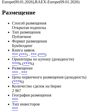
рейтингом отАКРА(18.03.2026),АКРА(18.03.2026),Эксперт
РА(02.09.2025),НРА(01.04.2026),НРА(01.04.2026),Moody's
Interfax Rating Agency(18.03.2016),RAEX-
Europe(01.03.2024),RAEX-Europe(09.01.2026),RAEX-
Europe(09.01.2026),RAEX-Europe(09.01.2026)
Размещение
Способ размещения
Открытая подписка
Тип размещения
Публичное
Формат размещения
Букбилдинг
Книга заявок
***
(
***
) -
***
(
***
)
Ориентиры по купону (доходности)
***
% (
***
%)
Размещение
***
-
***
Цена первичного размещения (доходность)
(
***
%)
Количество сделок на бирже
2 967