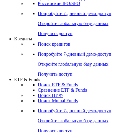
Получить доступ
Акции
Поиск акций
Дивидендный календарь
Российские IPO/SPO
Попробуйте
7-дневный
демо-доступ
Откройте глобальную базу данных
Получить доступ
Кредиты
Поиск кредитов
Попробуйте
7-дневный
демо-доступ
Откройте глобальную базу данных
Получить доступ
ETF & Funds
Поиск ETF & Funds
Сравнение ETF & Funds
Поиск ПИФ
Поиск Mutual Funds
Попробуйте
7-дневный
демо-доступ