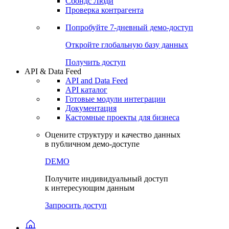
Сохраненные запросы
Виджеты акций и облигаций
Чат
Сбондс Люди
Проверка контрагента
Попробуйте
7-дневный
демо-доступ
Откройте глобальную базу данных
Получить доступ
API & Data Feed
API and Data Feed
API каталог
Готовые модули интеграции
Документация
Кастомные проекты для бизнеса
Оцените структуру и качество данных
в публичном демо-доступе
DEMO
Получите индивидуальный доступ
к интересующим данным