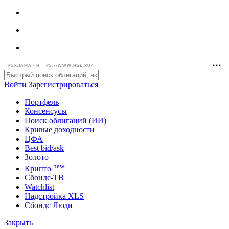
РЕКЛАМА • HTTPS://WWW.HSE.RU/
Войти
Зарегистрироваться
Портфель
Консенсусы
Поиск облигаций (ИИ)
Кривые доходности
ЦФА
Best bid/ask
Золото
new
Крипто
Сбондс-ТВ
Watchlist