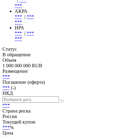
Эмитент
Эксперт РА
|
***
***
АКРА
***
|
***
***
НРА
***
|
***
***
Статус
В обращении
Объем
1 000 000 000 RUB
Размещение
***
Погашение (оферта)
***
(-)
НКД
***
Страна риска