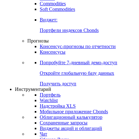
Commodities
Золото
Нефть
Бензин
Commodities
Soft Commodities
Виджет:
Портфели индексов Cbonds
Прогнозы
Консенсус-прогнозы по отчетности
Консенсусы
Попробуйте
7-дневный
демо-доступ
Откройте глобальную базу данных
Получить доступ
Инструментарий
Портфель
Watchlist
Надстройка XLS
Мобильное приложение Cbonds
Облигационный калькулятор