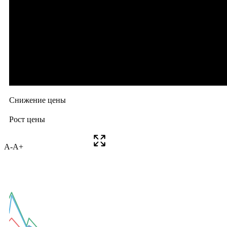
A-
A+