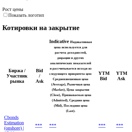
1. Июн
22. Июн
13. Июл
3. Авг
Снижение цены
Рост цены
Показать логотип
Котировки на закрытие
Indicative
Индикативная
цена используется для
расчета доходностей,
дюрации и других
аналитических показателей
и рассчитывается исходя из
Биржа /
Bid
YTM
YTM
следующего приоритета цен:
Участник
/
Bid
Ask
Средневзвешенная цена
рынка
Ask
(Average), Рыночная цена
(Market), Цена закрытия
(Close), Признаваемая цена
(Admitted), Средняя цена
(Mid), Последняя цена
(Last).