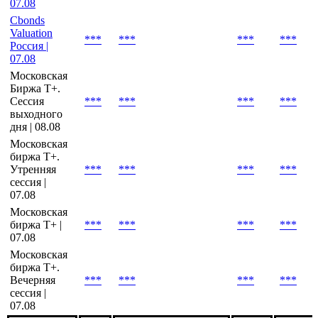
Cbonds
Estimation
***
***
***
***
(onshore) |
07.08
Cbonds
Valuation
***
***
***
***
Россия |
07.08
Московская
Биржа T+.
Сессия
***
***
***
***
выходного
дня | 08.08
Московская
биржа T+.
Утренняя
***
***
***
***
сессия |
07.08
Московская
биржа Т+ |
***
***
***
***
07.08
Московская
биржа Т+.