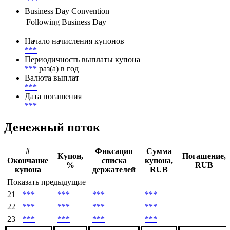
Ставка купона
***
Метод расчета НКД
***
Business Day Convention
Following Business Day
Начало начисления купонов
***
Периодичность выплаты купона
***
раз(а) в год
Валюта выплат
***
Дата погашения
***
Денежный поток
#
Фиксация
Сумма
Купон,
Погашение,
Окончание
списка
купона,
%
RUB
купона
держателей
RUB
Показать предыдущие
21
***
***
***
***