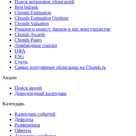
Поиск облигаций & Карты рынка
Поиск облигаций (ИИ)
Ближайшие размещения (Россия)
Поиск котировок облигаций
Best bid/ask
Cbonds Estimation
Cbonds Estimation Onshore
Cbonds Valuation
Рэнкинги инвест. банков и юр. консультантов
Cbonds Awards
Cbonds Pages
Ломбардные списки
ЦФА
ESG
Сукук
Самые популярные облигации на Cbonds.ru
Акции
Поиск акций
Дивидендный календарь
Календарь
Календарь событий