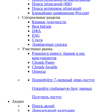
Облигации
Поиски
Поиск облигаций & Карты рынка
Поиск облигаций (ИИ)
Поиск котировок облигаций
Ближайшие размещения (Россия)
Специальные разделы
Кривые доходности
Best bid/ask
ЦФА
ESG
Сукук
Ломбардные списки
Участники рынка
Рэнкинги инвест. банков и юр.
консультантов
Cbonds Pages
Cbonds Awards
Опросы
Попробуйте
7-дневный
демо-доступ
Откройте глобальную базу данных