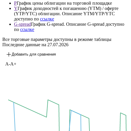
3М
1Y
3Y
P
График цены облигации на торговой площадке
Y
График доходностей к погашению (YTM) / оферте
(YTP/YTC) облигации. Описание YTM/YTP/YTC
доступно по
ссылке
G-spread
График G-spread. Описание G-spread доступно
по
ссылке
Все торговые параметры доступны в режиме таблицы
Последние данные на
27.07.2026
Добавить для сравнения