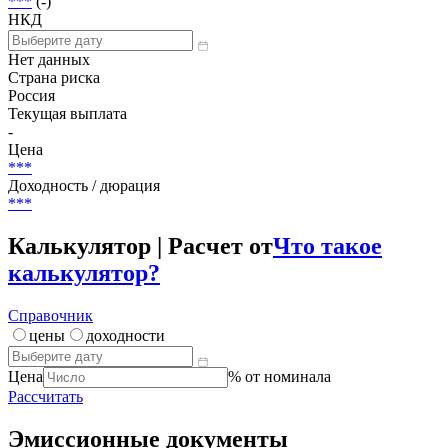
Размещение
***
Погашение (оферта)
***
(-)
НКД
Нет данных
Страна риска
Россия
Текущая выплата
-
Цена
***
Доходность / дюрация
***
Калькулятор | Расчет от
Что такое
калькулятор?
Справочник
цены
доходности
Цена
% от номинала