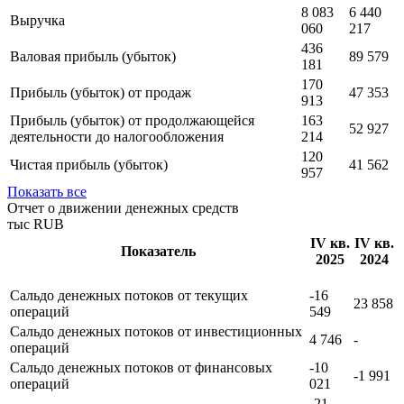
тыс RUB
IV кв.
IV кв.
Показатель
2025
2024
8 083
6 440
Выручка
060
217
436
Валовая прибыль (убыток)
89 579
181
170
Прибыль (убыток) от продаж
47 353
913
Прибыль (убыток) от продолжающейся
163
52 927
деятельности до налогообложения
214
120
Чистая прибыль (убыток)
41 562
957
Показать все
Отчет о движении денежных средств
тыс RUB
IV кв.
IV кв.
Показатель
2025
2024
Сальдо денежных потоков от текущих
-16
23 858
операций
549
Сальдо денежных потоков от инвестиционных
4 746
-