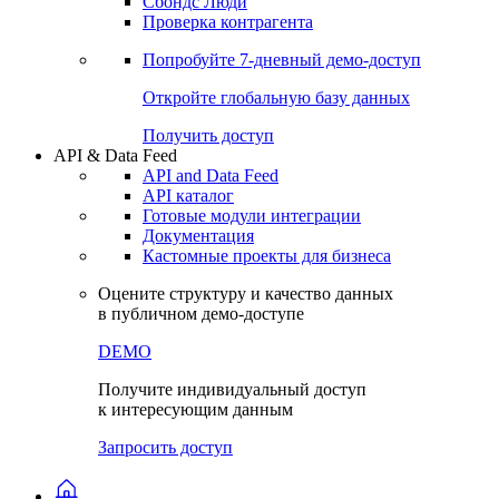
Сохраненные запросы
Виджеты акций и облигаций
Чат
Сбондс Люди
Проверка контрагента
Попробуйте
7-дневный
демо-доступ
Откройте глобальную базу данных
Получить доступ
API & Data Feed
API and Data Feed
API каталог
Готовые модули интеграции
Документация
Кастомные проекты для бизнеса
Оцените структуру и качество данных
в публичном демо-доступе
DEMO
Получите индивидуальный доступ
к интересующим данным