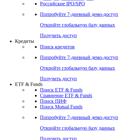
Получить доступ
Акции
Поиск акций
Дивидендный календарь
Российские IPO/SPO
Попробуйте
7-дневный
демо-доступ
Откройте глобальную базу данных
Получить доступ
Кредиты
Поиск кредитов
Попробуйте
7-дневный
демо-доступ
Откройте глобальную базу данных
Получить доступ
ETF & Funds
Поиск ETF & Funds
Сравнение ETF & Funds
Поиск ПИФ
Поиск Mutual Funds
Попробуйте
7-дневный
демо-доступ