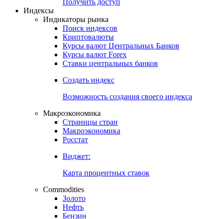
Попробуйте
7-дневный
демо-доступ
Откройте глобальную базу данных
Получить доступ
Индексы
Индикаторы рынка
Поиск индексов
Криптовалюты
Курсы валют Центральных Банков
Курсы валют Forex
Ставки центральных банков
Создать индекс
Возможность создания своего индекса
Макроэкономика
Страницы стран
Макроэкономика
Росстат
Виджет:
Карта процентных ставок