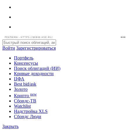
РЕКЛАМА • HTTPS://WWW.HSE.RU/
Войти
Зарегистрироваться
Портфель
Консенсусы
Поиск облигаций (ИИ)
Кривые доходности
ЦФА
Best bid/ask
Золото
new
Крипто
Сбондс-ТВ
Watchlist