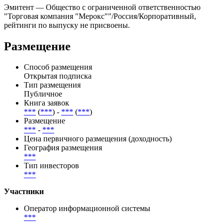
Купоны выплачиваются ***, дата ближайшей выплаты — .
Всего по выпуску предусмотрено 3 купонных периодов, из
них выплачено — 0, осталось — 3.
Эмитент — Общество с ограниченной ответственностью
"Торговая компания "Мерокс""/Россия/Корпоративный,
рейтинги по выпуску не присвоены.
Размещение
Способ размещения
Открытая подписка
Тип размещения
Публичное
Книга заявок
***
(
***
) -
***
(
***
)
Размещение
***
-
***
Цена первичного размещения (доходность)
География размещения
***
Тип инвесторов
***