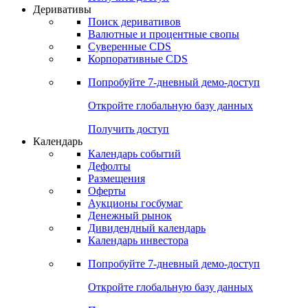
Откройте глобальную базу данных
Получить доступ
Деривативы
Поиск деривативов
Валютные и процентные свопы
Суверенные CDS
Корпоративные CDS
Попробуйте
7-дневный
демо-доступ
Откройте глобальную базу данных
Получить доступ
Календарь
Календарь событий
Дефолты
Размещения
Оферты
Аукционы госбумаг
Денежный рынок
Дивидендный календарь
Календарь инвестора