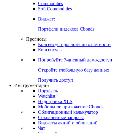
Commodities
Золото
Нефть
Бензин
Commodities
Soft Commodities
Виджет:
Портфели индексов Cbonds
Прогнозы
Консенсус-прогнозы по отчетности
Консенсусы
Попробуйте
7-дневный
демо-доступ
Откройте глобальную базу данных
Получить доступ
Инструментарий
Портфель
Watchlist
Надстройка XLS
Мобильное приложение Cbonds
Облигационный калькулятор