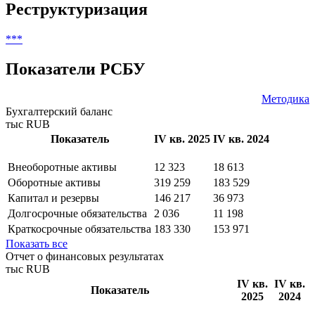
Non-complex financial instruments (MiFID)
Показать все
Реструктуризация
***
Показатели РСБУ
Методика
Бухгалтерский баланс
тыс RUB
Показатель
IV кв. 2025
IV кв. 2024
Внеоборотные активы
12 323
18 613
Оборотные активы
319 259
183 529
Капитал и резервы
146 217
36 973
Долгосрочные обязательства
2 036
11 198
Краткосрочные обязательства
183 330
153 971
Показать все
Отчет о финансовых результатах