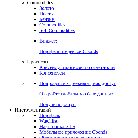
Commodities
Золото
Нефть
Бензин
Commodities
Soft Commodities
Виджет:
Портфели индексов Cbonds
Прогнозы
Консенсус-прогнозы по отчетности
Консенсусы
Попробуйте
7-дневный
демо-доступ
Откройте глобальную базу данных
Получить доступ
Инструментарий
Портфель
Watchlist
Надстройка XLS
Мобильное приложение Cbonds
Облигационный калькулятор