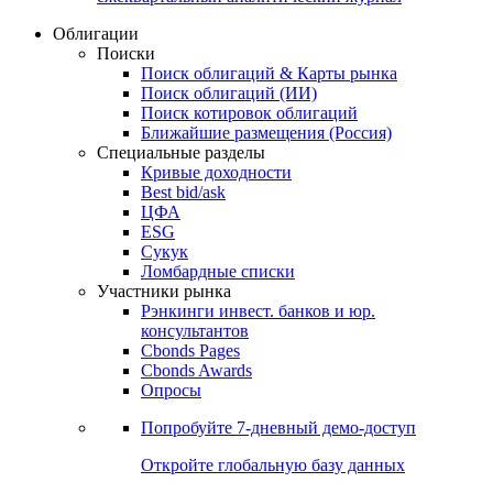
Облигации
Поиски
Поиск облигаций & Карты рынка
Поиск облигаций (ИИ)
Поиск котировок облигаций
Ближайшие размещения (Россия)
Специальные разделы
Кривые доходности
Best bid/ask
ЦФА
ESG
Сукук
Ломбардные списки
Участники рынка
Рэнкинги инвест. банков и юр.
консультантов
Cbonds Pages
Cbonds Awards
Опросы
Попробуйте
7-дневный
демо-доступ
Откройте глобальную базу данных