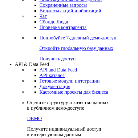
Сохраненные запросы
Виджеты акций и облигаций
Чат
Сбондс Люди
Проверка контрагента
Попробуйте
7-дневный
демо-доступ
Откройте глобальную базу данных
Получить доступ
API & Data Feed
API and Data Feed
API каталог
Готовые модули интеграции
Документация
Кастомные проекты для бизнеса
Оцените структуру и качество данных
в публичном демо-доступе
DEMO
Получите индивидуальный доступ
к интересующим данным