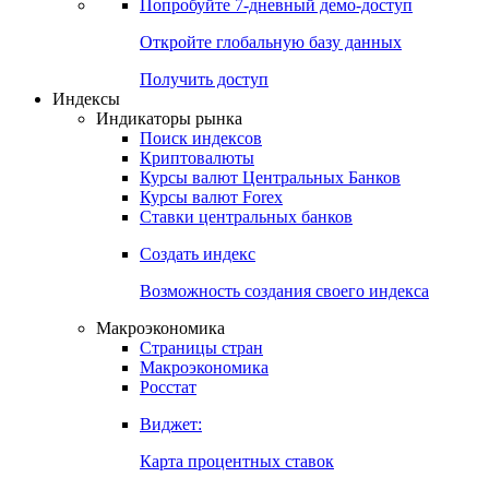
Попробуйте
7-дневный
демо-доступ
Откройте глобальную базу данных
Получить доступ
Индексы
Индикаторы рынка
Поиск индексов
Криптовалюты
Курсы валют Центральных Банков
Курсы валют Forex
Ставки центральных банков
Создать индекс
Возможность создания своего индекса
Макроэкономика
Страницы стран
Макроэкономика
Росстат
Виджет:
Карта процентных ставок