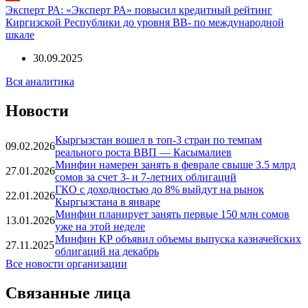
Эксперт РА: «Эксперт РА» повысил кредитный рейтинг
Киргизской Республики до уровня BB- по международной
шкале
30.09.2025
Вся аналитика
Новости
Кыргызстан вошел в топ-3 стран по темпам
09.02.2026
реального роста ВВП — Касымалиев
Минфин намерен занять в феврале свыше 3.5 млрд
27.01.2026
сомов за счет 3- и 7-летних облигаций
ГКО с доходностью до 8% выйдут на рынок
22.01.2026
Кыргызстана в январе
Минфин планирует занять первые 150 млн сомов
13.01.2026
уже на этой неделе
Минфин КР объявил объемы выпуска казначейских
27.11.2025
облигаций на декабрь
Все новости организации
Связанные лица