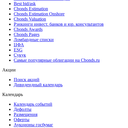
Best bid/ask
Cbonds Estimation
Cbonds Estimation Onshore
Cbonds Valuation
Рэнкинги инвест. банков и юр. консультантов
Cbonds Awards
Cbonds Pages
Ломбардные списки
ЦФА
ESG
Сукук
Самые популярные облигации на Cbonds.ru
Акции
Поиск акций
Дивидендный календарь
Календарь
Календарь событий
Дефолты
Размещения
Оферты
Аукционы госбумаг