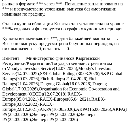
рынке в формате *** через ***. Погашение запланировано на
*** и предусмотрено условиями выпуска без амортизации
номинала по графику.
Ставка купона облигации Кыргызстан установлена на уровне
***% годовых и фиксируется по графику купонных периодов.
Купоны выплачиваются ***, дата ближайшей выплаты — .
Всего по выпуску предусмотрено 0 купонных периодов, из
них выплачено — 0, осталось — 0.
Эмитент — Министерство финансов Кыргызской
Республики/Кыргызстан/Государственный, с рейтингом
отMoody's Investors Service(14.07.2025),Moody's Investors
Service(14.07.2025),S&P Global Ratings(30.03.2026),S&P Global
Ratings(30.03.2026),Fitch Ratings(21.04.2026),Fitch
Ratings(21.04.2026),Dagong Global(16.03.2026),Dagong
Global(17.03.2026),Organisation for Economic Co-operation and
Development (OECD)(12.07.2018),RAEX-
Europe(05.04.2021),RAEX-Europe(05.04.2021),RAEX-
Europe(03.02.2022),RAEX-
Europe(22.12.2021),АКРА(16.06.2026),АКРА(16.06.2026),АКРА(1
РА(25.03.2026),Эксперт РА(25.03.2026),Эксперт
РА(25.03.2026),Эксперт РА(25.03.2026)