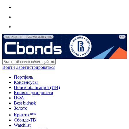
РЕКЛАМА • HTTPS://WWW.HSE.RU/
Войти
Зарегистрироваться
Портфель
Консенсусы
Поиск облигаций (ИИ)
Кривые доходности
ЦФА
Best bid/ask
Золото
new
Крипто
Сбондс-ТВ
Watchlist