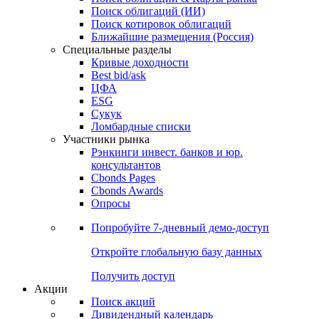
Поиск облигаций (ИИ)
Поиск котировок облигаций
Ближайшие размещения (Россия)
Специальные разделы
Кривые доходности
Best bid/ask
ЦФА
ESG
Сукук
Ломбардные списки
Участники рынка
Рэнкинги инвест. банков и юр.
консультантов
Cbonds Pages
Cbonds Awards
Опросы
Попробуйте
7-дневный
демо-доступ
Откройте глобальную базу данных
Получить доступ
Акции
Поиск акций
Дивидендный календарь