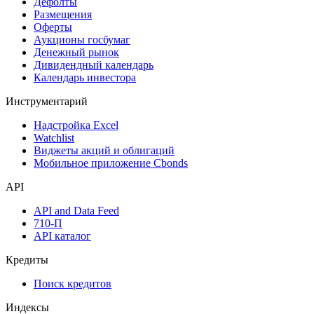
Дефолты
Размещения
Оферты
Аукционы госбумаг
Денежный рынок
Дивидендный календарь
Календарь инвестора
Инструментарий
Надстройка Excel
Watchlist
Виджеты акций и облигаций
Мобильное приложение Cbonds
API
API and Data Feed
710-П
API каталог
Кредиты
Поиск кредитов
Индексы