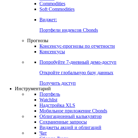
Commodities
Soft Commodities
Виджет:
Портфели индексов Cbonds
Прогнозы
Консенсус-прогнозы по отчетности
Консенсусы
Попробуйте
7-дневный
демо-доступ
Откройте глобальную базу данных
Получить доступ
Инструментарий
Портфель
Watchlist
Надстройка XLS
Мобильное приложение Cbonds
Облигационный калькулятор
Сохраненные запросы
Виджеты акций и облигаций
Чат