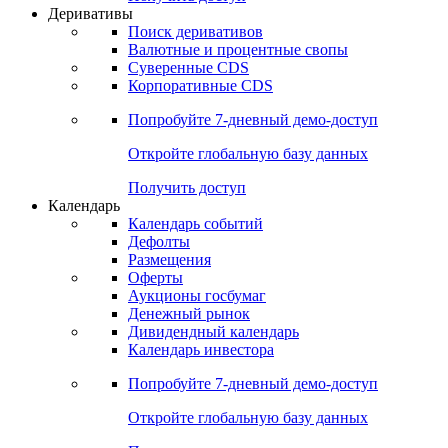
Деривативы
Поиск деривативов
Валютные и процентные свопы
Суверенные CDS
Корпоративные CDS
Попробуйте
7-дневный
демо-доступ
Откройте глобальную базу данных
Получить доступ
Календарь
Календарь событий
Дефолты
Размещения
Оферты
Аукционы госбумаг
Денежный рынок
Дивидендный календарь
Календарь инвестора
Попробуйте
7-дневный
демо-доступ
Откройте глобальную базу данных