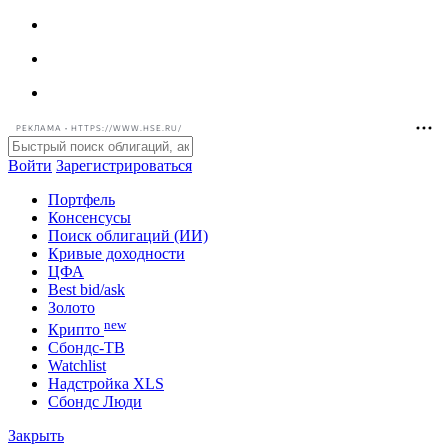
РЕКЛАМА • HTTPS://WWW.HSE.RU/
Войти
Зарегистрироваться
Портфель
Консенсусы
Поиск облигаций (ИИ)
Кривые доходности
ЦФА
Best bid/ask
Золото
new
Крипто
Сбондс-ТВ
Watchlist
Надстройка XLS
Сбондс Люди
Закрыть