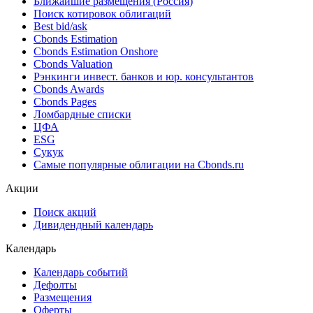
Ближайшие размещения (Россия)
Поиск котировок облигаций
Best bid/ask
Cbonds Estimation
Cbonds Estimation Onshore
Cbonds Valuation
Рэнкинги инвест. банков и юр. консультантов
Cbonds Awards
Cbonds Pages
Ломбардные списки
ЦФА
ESG
Сукук
Самые популярные облигации на Cbonds.ru
Акции
Поиск акций
Дивидендный календарь
Календарь
Календарь событий
Дефолты
Размещения
Оферты