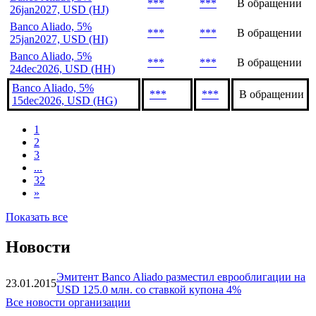
***
***
В обращении
26jan2027, USD (HJ)
Banco Aliado, 5%
***
***
В обращении
25jan2027, USD (HI)
Banco Aliado, 5%
***
***
В обращении
24dec2026, USD (HH)
Banco Aliado, 5%
***
***
В обращении
15dec2026, USD (HG)
1
2
3
...
32
»
Показать все
Новости
Эмитент Banco Aliado разместил еврооблигации на
23.01.2015
USD 125.0 млн. со ставкой купона 4%
Все новости организации