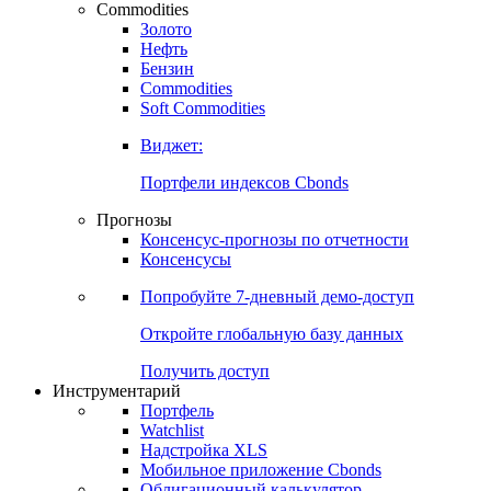
Commodities
Золото
Нефть
Бензин
Commodities
Soft Commodities
Виджет:
Портфели индексов Cbonds
Прогнозы
Консенсус-прогнозы по отчетности
Консенсусы
Попробуйте
7-дневный
демо-доступ
Откройте глобальную базу данных
Получить доступ
Инструментарий
Портфель
Watchlist
Надстройка XLS
Мобильное приложение Cbonds
Облигационный калькулятор