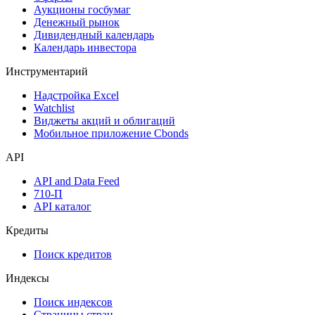
Аукционы госбумаг
Денежный рынок
Дивидендный календарь
Календарь инвестора
Инструментарий
Надстройка Excel
Watchlist
Виджеты акций и облигаций
Мобильное приложение Cbonds
API
API and Data Feed
710-П
API каталог
Кредиты
Поиск кредитов
Индексы
Поиск индексов
Страницы стран