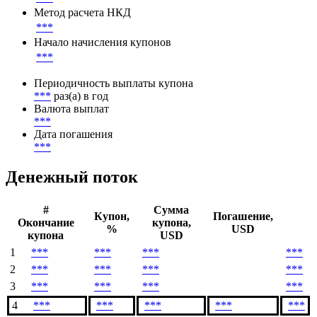
Метод расчета НКД
***
Начало начисления купонов
***
Периодичность выплаты купона
***
раз(а) в год
Валюта выплат
***
Дата погашения
***
Денежный поток
#
Сумма
Купон,
Погашение,
Окончание
купона,
%
USD
купона
USD
1
***
***
***
***
2
***
***
***
***
3
***
***
***
***
4
***
***
***
***
***