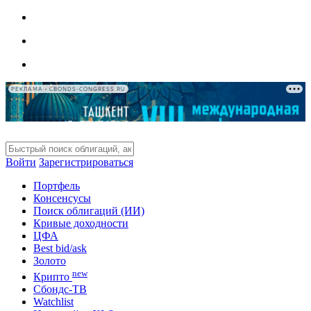
РЕКЛАМА • CBONDS-CONGRESS.RU
Войти
Зарегистрироваться
Портфель
Консенсусы
Поиск облигаций (ИИ)
Кривые доходности
ЦФА
Best bid/ask
Золото
new
Крипто
Сбондс-ТВ
Watchlist