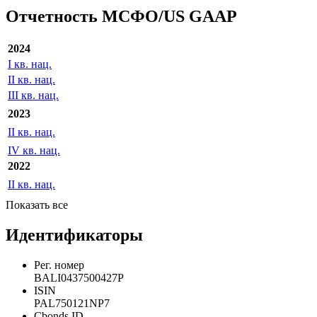
Отчетность МСФО/US GAAP
2024
I кв. нац.
II кв. нац.
III кв. нац.
2023
II кв. нац.
IV кв. нац.
2022
II кв. нац.
Показать все
Идентификаторы
Рег. номер
BALI0437500427P
ISIN
PAL750121NP7
Cbonds ID