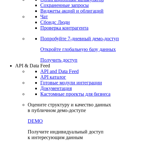
Сохраненные запросы
Виджеты акций и облигаций
Чат
Сбондс Люди
Проверка контрагента
Попробуйте
7-дневный
демо-доступ
Откройте глобальную базу данных
Получить доступ
API & Data Feed
API and Data Feed
API каталог
Готовые модули интеграции
Документация
Кастомные проекты для бизнеса
Оцените структуру и качество данных
в публичном демо-доступе
DEMO
Получите индивидуальный доступ
к интересующим данным