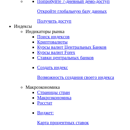
Попробуйте
7-дневный
демо-доступ
Откройте глобальную базу данных
Получить доступ
Индексы
Индикаторы рынка
Поиск индексов
Криптовалюты
Курсы валют Центральных Банков
Курсы валют Forex
Ставки центральных банков
Создать индекс
Возможность создания своего индекса
Макроэкономика
Страницы стран
Макроэкономика
Росстат
Виджет:
Карта процентных ставок