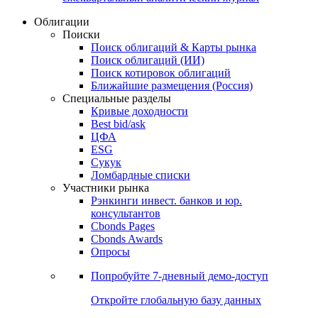
Облигации
Поиски
Поиск облигаций & Карты рынка
Поиск облигаций (ИИ)
Поиск котировок облигаций
Ближайшие размещения (Россия)
Специальные разделы
Кривые доходности
Best bid/ask
ЦФА
ESG
Сукук
Ломбардные списки
Участники рынка
Рэнкинги инвест. банков и юр.
консультантов
Cbonds Pages
Cbonds Awards
Опросы
Попробуйте
7-дневный
демо-доступ
Откройте глобальную базу данных