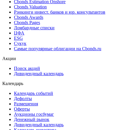
Ближайшие размещения (Россия)
Поиск котировок облигаций
Best bid/ask
Cbonds Estimation
Cbonds Estimation Onshore
Cbonds Valuation
Рэнкинги инвест. банков и юр. консультантов
Cbonds Awards
Cbonds Pages
Ломбардные списки
ЦФА
ESG
Сукук
Самые популярные облигации на Cbonds.ru
Акции
Поиск акций
Дивидендный календарь
Календарь
Календарь событий
Дефолты
Размещения
Оферты