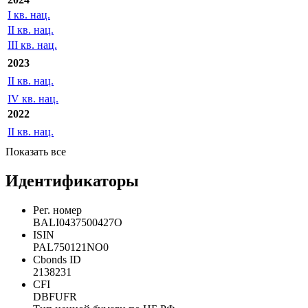
Отчетность МСФО/US GAAP
2024
I кв. нац.
II кв. нац.
III кв. нац.
2023
II кв. нац.
IV кв. нац.
2022
II кв. нац.
Показать все
Идентификаторы
Рег. номер
BALI0437500427O
ISIN
PAL750121NO0
Cbonds ID