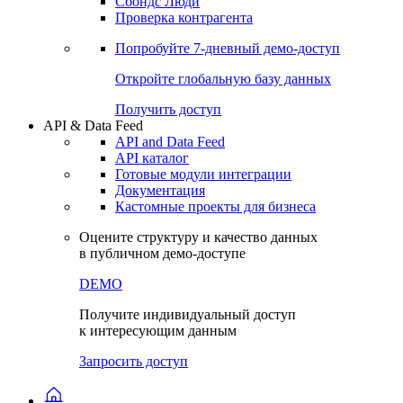
Сохраненные запросы
Виджеты акций и облигаций
Чат
Сбондс Люди
Проверка контрагента
Попробуйте
7-дневный
демо-доступ
Откройте глобальную базу данных
Получить доступ
API & Data Feed
API and Data Feed
API каталог
Готовые модули интеграции
Документация
Кастомные проекты для бизнеса
Оцените структуру и качество данных
в публичном демо-доступе
DEMO
Получите индивидуальный доступ
к интересующим данным