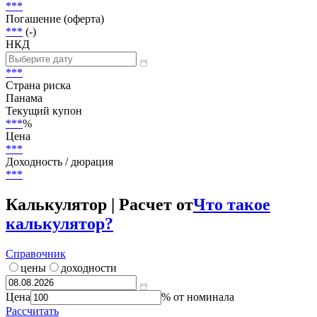
В обращении
Объем
10 125 000 USD
Размещение
***
Погашение (оферта)
***
(-)
НКД
***
Страна риска
Панама
Текущий купон
***
%
Цена
***
Доходность / дюрация
***
Калькулятор | Расчет от
Что такое
калькулятор?
Справочник
цены
доходности