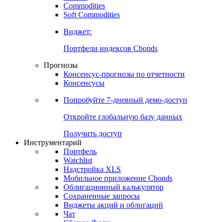
Commodities
Золото
Нефть
Бензин
Commodities
Soft Commodities
Виджет:
Портфели индексов Cbonds
Прогнозы
Консенсус-прогнозы по отчетности
Консенсусы
Попробуйте
7-дневный
демо-доступ
Откройте глобальную базу данных
Получить доступ
Инструментарий
Портфель
Watchlist
Надстройка XLS
Мобильное приложение Cbonds
Облигационный калькулятор