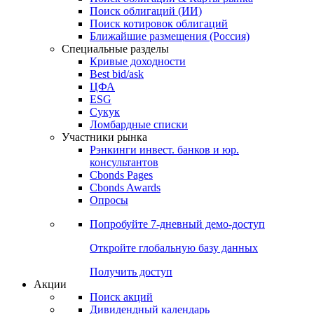
Облигации
Поиски
Поиск облигаций & Карты рынка
Поиск облигаций (ИИ)
Поиск котировок облигаций
Ближайшие размещения (Россия)
Специальные разделы
Кривые доходности
Best bid/ask
ЦФА
ESG
Сукук
Ломбардные списки
Участники рынка
Рэнкинги инвест. банков и юр.
консультантов
Cbonds Pages
Cbonds Awards
Опросы
Попробуйте
7-дневный
демо-доступ
Откройте глобальную базу данных