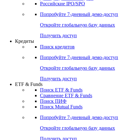
Получить доступ
Акции
Поиск акций
Дивидендный календарь
Российские IPO/SPO
Попробуйте
7-дневный
демо-доступ
Откройте глобальную базу данных
Получить доступ
Кредиты
Поиск кредитов
Попробуйте
7-дневный
демо-доступ
Откройте глобальную базу данных
Получить доступ
ETF & Funds
Поиск ETF & Funds
Сравнение ETF & Funds
Поиск ПИФ
Поиск Mutual Funds
Попробуйте
7-дневный
демо-доступ