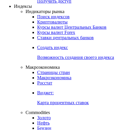
Попробуйте
7-дневный
демо-доступ
Откройте глобальную базу данных
Получить доступ
Индексы
Индикаторы рынка
Поиск индексов
Криптовалюты
Курсы валют Центральных Банков
Курсы валют Forex
Ставки центральных банков
Создать индекс
Возможность создания своего индекса
Макроэкономика
Страницы стран
Макроэкономика
Росстат
Виджет:
Карта процентных ставок