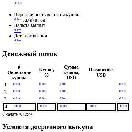
Метод расчета НКД
***
Начало начисления купонов
***
Периодичность выплаты купона
***
раз(а) в год
Валюта выплат
***
Дата погашения
***
Денежный поток
#
Сумма
Купон,
Погашение,
Окончание
купона,
%
USD
купона
USD
1
***
***
***
***
2
***
***
***
***
3
***
***
***
***
4
***
***
***
***
***