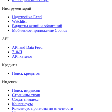
Аукционы госбумаг
Денежный рынок
Дивидендный календарь
Календарь инвестора
Инструментарий
Надстройка Excel
Watchlist
Виджеты акций и облигаций
Мобильное приложение Cbonds
API
API and Data Feed
710-П
API каталог
Кредиты
Поиск кредитов
Индексы
Поиск индексов
Страницы стран