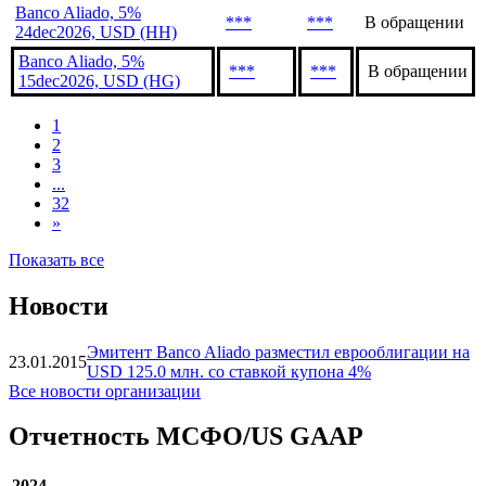
***
***
В обращении
26jan2027, USD (HJ)
Banco Aliado, 5%
***
***
В обращении
25jan2027, USD (HI)
Banco Aliado, 5%
***
***
В обращении
24dec2026, USD (HH)
Banco Aliado, 5%
***
***
В обращении
15dec2026, USD (HG)
1
2
3
...
32
»
Показать все
Новости
Эмитент Banco Aliado разместил еврооблигации на
23.01.2015
USD 125.0 млн. со ставкой купона 4%
Все новости организации