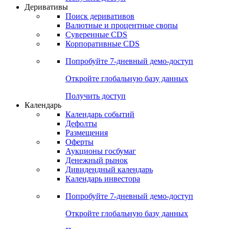
Откройте глобальную базу данных
Получить доступ
Деривативы
Поиск деривативов
Валютные и процентные свопы
Суверенные CDS
Корпоративные CDS
Попробуйте
7-дневный
демо-доступ
Откройте глобальную базу данных
Получить доступ
Календарь
Календарь событий
Дефолты
Размещения
Оферты
Аукционы госбумаг
Денежный рынок
Дивидендный календарь
Календарь инвестора