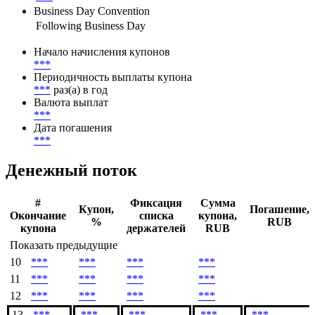
Business Day Convention
Following Business Day
Начало начисления купонов
***
Периодичность выплаты купона
***
раз(а) в год
Валюта выплат
***
Дата погашения
***
Денежный поток
#
Фиксация
Сумма
Купон,
Погашение,
Окончание
списка
купона,
%
RUB
купона
держателей
RUB
Показать предыдущие
10
***
***
***
***
11
***
***
***
***
12
***
***
***
***
13
***
***
***
***
***