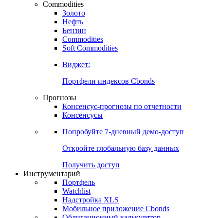
Commodities
Золото
Нефть
Бензин
Commodities
Soft Commodities
Виджет:
Портфели индексов Cbonds
Прогнозы
Консенсус-прогнозы по отчетности
Консенсусы
Попробуйте
7-дневный
демо-доступ
Откройте глобальную базу данных
Получить доступ
Инструментарий
Портфель
Watchlist
Надстройка XLS
Мобильное приложение Cbonds
Облигационный калькулятор