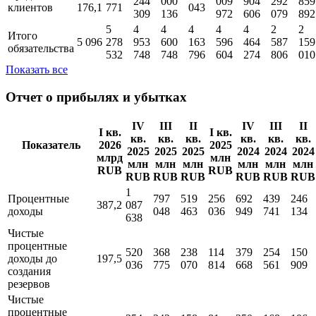
244
000
009
904
292
859
клиентов
176,1
771
043
309
136
972
606
079
892
5
4
4
4
4
4
2
2
Итого
5 096
278
953
600
163
596
464
587
159
обязательства
532
748
748
796
604
274
806
010
Показать все
Отчет о прибылях и убытках
IV
III
II
IV
III
II
I кв.
I кв.
кв.
кв.
кв.
кв.
кв.
кв.
Показатель
2026
2025
2025
2025
2025
2024
2024
2024
млрд
млн
млн
млн
млн
млн
млн
млн
RUB
RUB
RUB
RUB
RUB
RUB
RUB
RUB
1
Процентные
797
519
256
692
439
246
387,2
087
доходы
048
463
036
949
741
134
638
Чистые
процентные
520
368
238
114
379
254
150
доходы до
197,5
036
775
070
814
668
561
909
создания
резервов
Чистые
процентные