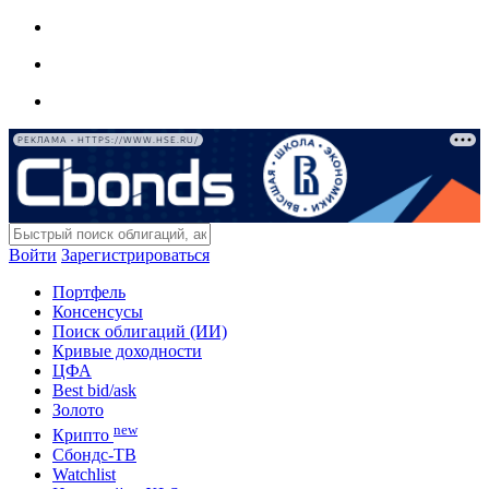
РЕКЛАМА • HTTPS://WWW.HSE.RU/
Войти
Зарегистрироваться
Портфель
Консенсусы
Поиск облигаций (ИИ)
Кривые доходности
ЦФА
Best bid/ask
Золото
new
Крипто
Сбондс-ТВ
Watchlist