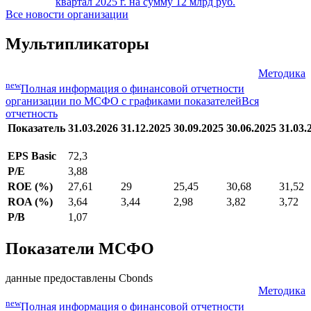
квартал 2025 г. на сумму 12 млрд руб.
Все новости организации
Мультипликаторы
Методика
new
Полная информация о финансовой отчетности
организации по МСФО с графиками показателей
Вся
отчетность
Показатель
31.03.2026
31.12.2025
30.09.2025
30.06.2025
31.03.
EPS Basic
72,3
P/E
3,88
ROE (%)
27,61
29
25,45
30,68
31,52
ROA (%)
3,64
3,44
2,98
3,82
3,72
P/B
1,07
Показатели МСФО
данные предоставлены Cbonds
Методика
new
Полная информация о финансовой отчетности