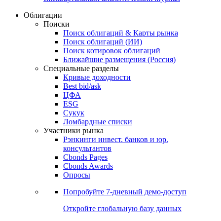
Облигации
Поиски
Поиск облигаций & Карты рынка
Поиск облигаций (ИИ)
Поиск котировок облигаций
Ближайшие размещения (Россия)
Специальные разделы
Кривые доходности
Best bid/ask
ЦФА
ESG
Сукук
Ломбардные списки
Участники рынка
Рэнкинги инвест. банков и юр.
консультантов
Cbonds Pages
Cbonds Awards
Опросы
Попробуйте
7-дневный
демо-доступ
Откройте глобальную базу данных