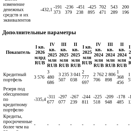
изменение
-191
-236
-451
-425
702
543
200
денежных
-432,1
373
379
238
895
471
289
196
средств и их
эквивалентов
Дополнительные параметры
IV
III
II
IV
III
II
I кв.
I кв.
I
кв.
кв.
кв.
кв.
кв.
кв.
Показатель
2026
2025
2
2025
2025
2025
2024
2024
2024
млрд
млн
млн
млн
млн
млн
млн
млн
RUB
RUB
RUB
RUB
RUB
RUB
RUB
RUB
3
2
1
Кредитный
3 235
3 041
2 762
2 806
1
3 576
480
777
368
портфель
507
038
706
898
5
686
697
456
Резерв под
обесценение
-311
-297
-267
-244
-225
-209
-178
-
по
-335,4
677
077
239
811
518
948
485
1
кредитному
портфелю
Кредиты,
просроченные
-
-
-
-
-
-
-
-
-
более чем на