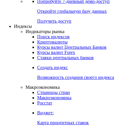
Попробуйте
7-дневный
демо-доступ
Откройте глобальную базу данных
Получить доступ
Индексы
Индикаторы рынка
Поиск индексов
Криптовалюты
Курсы валют Центральных Банков
Курсы валют Forex
Ставки центральных банков
Создать индекс
Возможность создания своего индекса
Макроэкономика
Страницы стран
Макроэкономика
Росстат
Виджет:
Карта процентных ставок