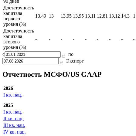
90 дней
Достаточность
капитала
13,49
13
13,95
13,95
13,11
12,81
13,12
14,3
1
первого
уровня (%)
Достаточность
капитала
-
-
-
-
-
-
-
-
-
второго
уровня (%)
с
по
Экспорт
Отчетность МСФО/US GAAP
2026
I кв. нац.
2025
I кв. нац.
II кв. нац.
III кв. нац.
IV кв. нац.