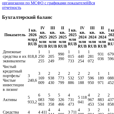
организации по МСФО с графиками показателей
Вся
отчетность
Бухгалтерский баланс
IV
III
II
IV
III
II
I кв.
I кв.
I к
кв.
кв.
кв.
кв.
кв.
кв.
Показатель
2026
2025
20
2025
2025
2025
2024
2024
2024
млрд
млн
мл
млн
млн
млн
млн
млн
млн
RUB
RUB
RU
RUB
RUB
RUB
RUB
RUB
RUB
Денежные
1
1
1
1
1
990
931
679
средства и их
818,8
250
205
015
440
281
390
036
596
эквиваленты
255
249
733
254
072
Чистый
кредитный
3
2
2
2
2
2
1
1
портфель/
3
169
938
773
532
537
596
189
088
Чистые
240,6
009
430
799
886
188
950
971
452
инвестиции
в лизинг
6
5
5
4
4
2
2
5
5 118
Активы
083
700
326
731
967
883
437
933,2
041
903
358
466
473
453
534
858
4
4
4
3
2
1
Средства
4
4 411
3 711