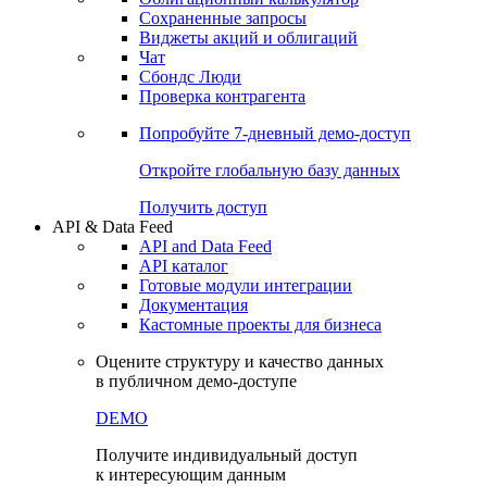
Сохраненные запросы
Виджеты акций и облигаций
Чат
Сбондс Люди
Проверка контрагента
Попробуйте
7-дневный
демо-доступ
Откройте глобальную базу данных
Получить доступ
API & Data Feed
API and Data Feed
API каталог
Готовые модули интеграции
Документация
Кастомные проекты для бизнеса
Оцените структуру и качество данных
в публичном демо-доступе
DEMO
Получите индивидуальный доступ
к интересующим данным