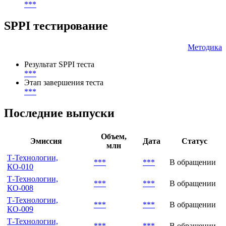
***
SPPI тестирование
Методика
Результат SPPI теста
***
Этап завершения теста
***
Последние выпуски
Объем,
Эмиссия
Дата
Статус
млн
Т-Технологии,
***
***
В обращении
КО-010
Т-Технологии,
***
***
В обращении
КО-008
Т-Технологии,
***
***
В обращении
КО-009
Т-Технологии,
***
***
В обращении