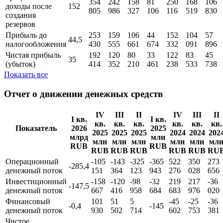
354
242
158
81
250
168
106
доходы поcле
152
805
986
327
106
116
519
830
создания
резервов
Прибыль до
253
159
106
44
152
104
57
44,5
налогообложения
430
555
661
674
332
091
896
Чистая прибыль
192
120
80
33
122
83
45
35
(убыток)
414
352
210
461
238
533
738
Показать все
Отчет о движении денежных средств
IV
III
II
IV
III
II
I кв.
I кв.
кв.
кв.
кв.
кв.
кв.
кв.
Показатель
2026
2025
2025
2025
2025
2024
2024
202
млрд
млн
млн
млн
млн
млн
млн
мл
RUB
RUB
RUB
RUB
RUB
RUB
RUB
RU
Операционный
-105
-143
-325
-365
522
350
273
-285,4
денежный поток
151
364
123
943
276
028
656
Инвестиционный
-158
-120
-98
-32
219
217
-36
-147,5
денежный поток
667
416
958
684
683
976
020
Финансовый
101
51
5
-45
-25
-36
-0,4
-145
денежный поток
930
502
714
602
753
381
Чистое