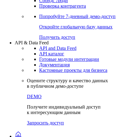
Сохраненные запросы
Виджеты акций и облигаций
Чат
Сбондс Люди
Проверка контрагента
Попробуйте
7-дневный
демо-доступ
Откройте глобальную базу данных
Получить доступ
API & Data Feed
API and Data Feed
API каталог
Готовые модули интеграции
Документация
Кастомные проекты для бизнеса
Оцените структуру и качество данных
в публичном демо-доступе
DEMO
Получите индивидуальный доступ
к интересующим данным