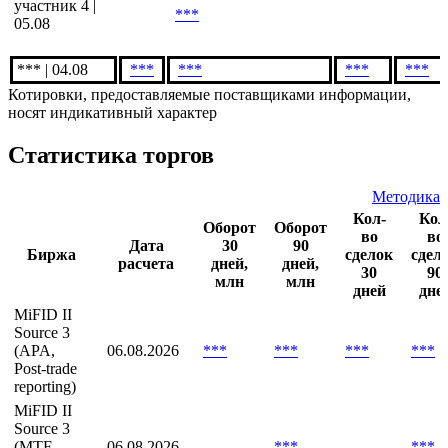
CZ | 05.08
***
***
***
Анонимный
участник 4 |
***
05.08
*** | 04.08
***
***
***
***
Котировки, предоставляемые поставщиками информации,
носят индикативный характер
Статистика торгов
Методика
Кол-
Кол
Оборот
Оборот
во
во
Дата
30
90
Биржа
сделок
сдел
расчета
дней,
дней,
30
90
млн
млн
дней
дне
MiFID II
Source 3
(APA,
06.08.2026
***
***
***
***
Post-trade