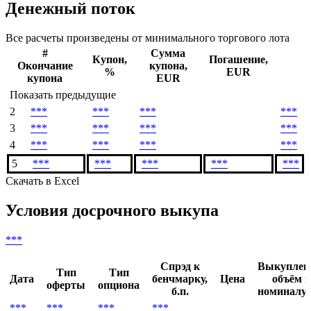
***
Дата погашения
***
Денежный поток
Все расчеты произведены от минимального торгового лота
#
Сумма
Купон,
Погашение,
Окончание
купона,
%
EUR
купона
EUR
Показать предыдущие
2
***
***
***
***
3
***
***
***
***
4
***
***
***
***
5
***
***
***
***
***
Скачать в Excel
Условия досрочного выкупа
***