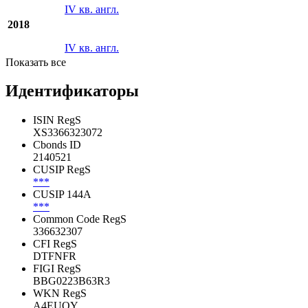
IV кв. англ.
2019
II кв. англ.
IV кв. англ.
2018
IV кв. англ.
Показать все
Идентификаторы
ISIN RegS
XS3366323072
Cbonds ID
2140521
CUSIP RegS
***
CUSIP 144A
***
Common Code RegS
336632307
CFI RegS
DTFNFR