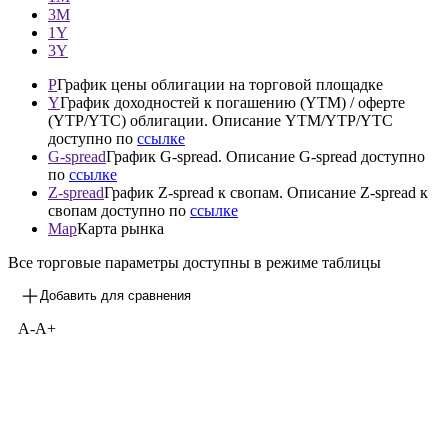
—
1М
3М
1Y
3Y
P
График цены облигации на торговой площадке
Y
График доходностей к погашению (YTM) / оферте
(YTP/YTC) облигации. Описание YTM/YTP/YTC
доступно по
ссылке
G-spread
График G-spread. Описание G-spread доступно
по
ссылке
Z-spread
График Z-spread к свопам. Описание Z-spread к
свопам доступно по
ссылке
Map
Карта рынка
Все торговые параметры доступны в режиме таблицы
Добавить для сравнения