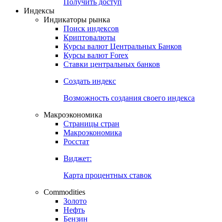
Попробуйте
7-дневный
демо-доступ
Откройте глобальную базу данных
Получить доступ
Индексы
Индикаторы рынка
Поиск индексов
Криптовалюты
Курсы валют Центральных Банков
Курсы валют Forex
Ставки центральных банков
Создать индекс
Возможность создания своего индекса
Макроэкономика
Страницы стран
Макроэкономика
Росстат
Виджет:
Карта процентных ставок