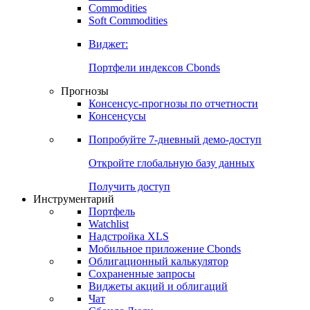
Commodities
Золото
Нефть
Бензин
Commodities
Soft Commodities
Виджет:
Портфели индексов Cbonds
Прогнозы
Консенсус-прогнозы по отчетности
Консенсусы
Попробуйте
7-дневный
демо-доступ
Откройте глобальную базу данных
Получить доступ
Инструментарий
Портфель
Watchlist
Надстройка XLS
Мобильное приложение Cbonds
Облигационный калькулятор