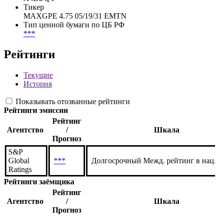
FIGI RegS
BBG0223B63R3
WKN RegS
A4EUQY
Тикер
MAXGPE 4.75 05/19/31 EMTN
Тип ценной бумаги по ЦБ РФ
***
Рейтинги
Текущие
История
Показывать отозванные рейтинги
Рейтинги эмиссии
Рейтинг
Агентство
/
Шкала
Прогноз
S&P
Global
***
Долгосрочный Межд. рейтинг в нац.
Ratings
Рейтинги заёмщика