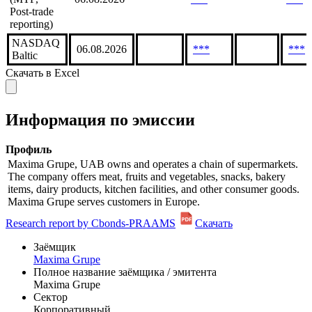
reporting)
MiFID II
Source 3
(MTF,
06.08.2026
***
***
Post-trade
reporting)
NASDAQ
06.08.2026
***
***
Baltic
Скачать в Excel
Информация по эмиссии
Профиль
Maxima Grupe, UAB owns and operates a chain of supermarkets.
The company offers meat, fruits and vegetables, snacks, bakery
items, dairy products, kitchen facilities, and other consumer goods.
Maxima Grupe serves customers in Europe.
Research report by Cbonds-PRAAMS
Скачать
Заёмщик
Maxima Grupe