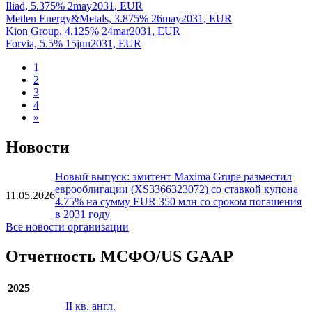
Almirall, 3.75% 15jun2031, EUR
HelloFresh, 5.5% 8jul2031, EUR
SPIE S.A., 3.875% 18may2031, EUR
Softbank Group, 5.875% 10jul2031, EUR
Iliad, 5.375% 2may2031, EUR
Metlen Energy&Metals, 3.875% 26may2031, EUR
Kion Group, 4.125% 24mar2031, EUR
Forvia, 5.5% 15jun2031, EUR
1
2
3
4
»
Новости
Новый выпуск: эмитент Maxima Grupe разместил
еврооблигации (XS3366323072) со ставкой купона
11.05.2026
4.75% на сумму EUR 350 млн со сроком погашения
в 2031 году
Все новости организации
Отчетность МСФО/US GAAP