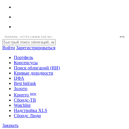
РЕКЛАМА • HTTPS://WWW.HSE.RU/
Войти
Зарегистрироваться
Портфель
Консенсусы
Поиск облигаций (ИИ)
Кривые доходности
ЦФА
Best bid/ask
Золото
new
Крипто
Сбондс-ТВ
Watchlist