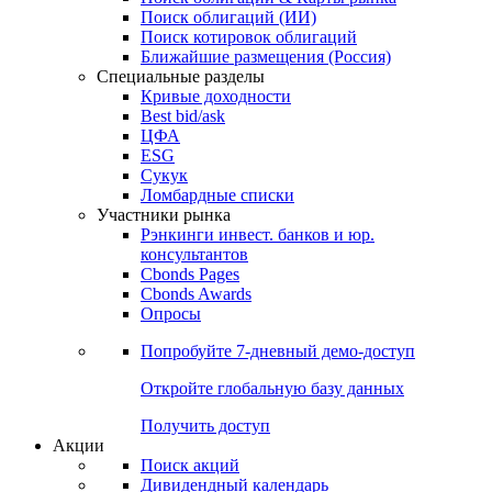
Облигации
Поиски
Поиск облигаций & Карты рынка
Поиск облигаций (ИИ)
Поиск котировок облигаций
Ближайшие размещения (Россия)
Специальные разделы
Кривые доходности
Best bid/ask
ЦФА
ESG
Сукук
Ломбардные списки
Участники рынка
Рэнкинги инвест. банков и юр.
консультантов
Cbonds Pages
Cbonds Awards
Опросы
Попробуйте
7-дневный
демо-доступ
Откройте глобальную базу данных