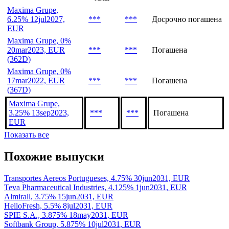
Объем,
Эмиссия
Дата
Статус
млн
Maxima Grupe,
6.25% 12jul2027,
***
***
Досрочно погашена
EUR
Maxima Grupe, 0%
20mar2023, EUR
***
***
Погашена
(362D)
Maxima Grupe, 0%
17mar2022, EUR
***
***
Погашена
(367D)
Maxima Grupe,
3.25% 13sep2023,
***
***
Погашена
EUR
Показать все
Похожие выпуски
Transportes Aereos Portugueses, 4.75% 30jun2031, EUR
Teva Pharmaceutical Industries, 4.125% 1jun2031, EUR