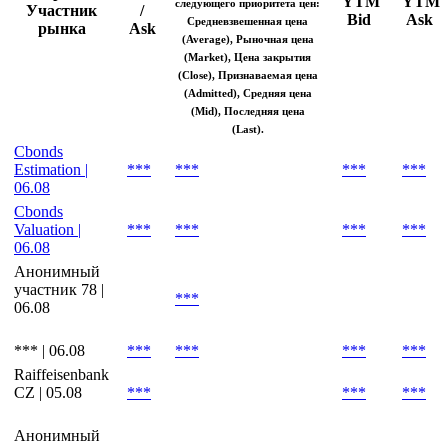
дюрации и других
аналитических показателей
и рассчитывается исходя из
Биржа /
Bid
YTM
YTM
следующего приоритета цен:
Участник
/
Bid
Ask
Средневзвешенная цена
рынка
Ask
(Average), Рыночная цена
(Market), Цена закрытия
(Close), Признаваемая цена
(Admitted), Средняя цена
(Mid), Последняя цена
(Last).
Cbonds
Estimation |
***
***
***
***
06.08
Cbonds
Valuation |
***
***
***
***
06.08
Анонимный
участник 78 |
***
06.08
*** | 06.08
***
***
***
***
Raiffeisenbank