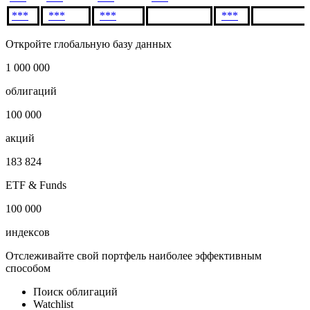
Спрэд к
Выкупле
Тип
Тип
Дата
бенчмарку,
Цена
объём п
оферты
опциона
б.п.
номиналу,
***
***
***
***
***
***
***
***
Откройте глобальную базу данных
1 000 000
облигаций
100 000
акций
183 824
ETF & Funds
100 000
индексов
Отслеживайте свой портфель наиболее эффективным