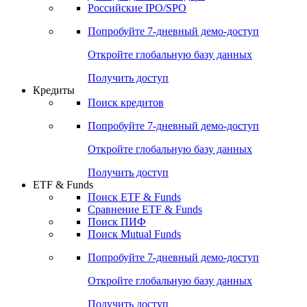
Получить доступ
Акции
Поиск акций
Дивидендный календарь
Российские IPO/SPO
Попробуйте
7-дневный
демо-доступ
Откройте глобальную базу данных
Получить доступ
Кредиты
Поиск кредитов
Попробуйте
7-дневный
демо-доступ
Откройте глобальную базу данных
Получить доступ
ETF & Funds
Поиск ETF & Funds
Сравнение ETF & Funds
Поиск ПИФ
Поиск Mutual Funds
Попробуйте
7-дневный
демо-доступ