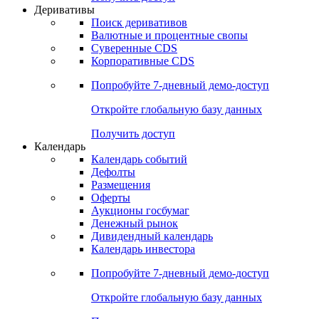
Откройте глобальную базу данных
Получить доступ
Деривативы
Поиск деривативов
Валютные и процентные свопы
Суверенные CDS
Корпоративные CDS
Попробуйте
7-дневный
демо-доступ
Откройте глобальную базу данных
Получить доступ
Календарь
Календарь событий
Дефолты
Размещения
Оферты
Аукционы госбумаг
Денежный рынок
Дивидендный календарь
Календарь инвестора