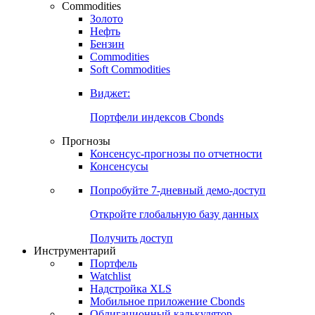
Commodities
Золото
Нефть
Бензин
Commodities
Soft Commodities
Виджет:
Портфели индексов Cbonds
Прогнозы
Консенсус-прогнозы по отчетности
Консенсусы
Попробуйте
7-дневный
демо-доступ
Откройте глобальную базу данных
Получить доступ
Инструментарий
Портфель
Watchlist
Надстройка XLS
Мобильное приложение Cbonds
Облигационный калькулятор