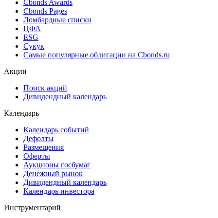
Cbonds Awards
Cbonds Pages
Ломбардные списки
ЦФА
ESG
Сукук
Самые популярные облигации на Cbonds.ru
Акции
Поиск акций
Дивидендный календарь
Календарь
Календарь событий
Дефолты
Размещения
Оферты
Аукционы госбумаг
Денежный рынок
Дивидендный календарь
Календарь инвестора
Инструментарий