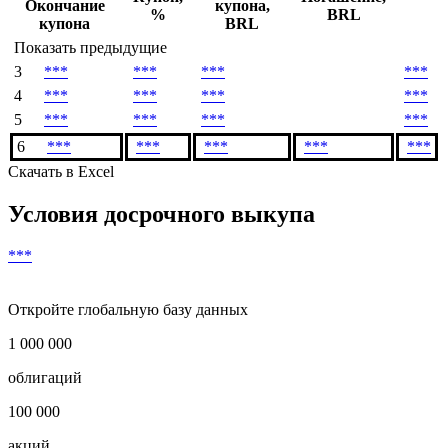
Окончание
купона,
%
BRL
купона
BRL
Показать предыдущие
3
***
***
***
***
4
***
***
***
***
5
***
***
***
***
6
***
***
***
***
***
Скачать в Excel
Условия досрочного выкупа
***
Откройте глобальную базу данных
1 000 000
облигаций
100 000
акций