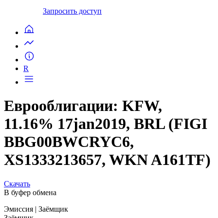
Запросить доступ
R
Еврооблигации: KFW,
11.16% 17jan2019, BRL (FIGI
BBG00BWCRYC6,
XS1333213657, WKN A161TF)
Скачать
В буфер обмена
Эмиссия
| Заёмщик
Заёмщик