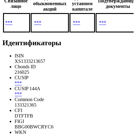
Связанное
Подтверждающи
обыкновенных
уставном
лицо
документы
акций
капитале
***
***
***
***
Идентификаторы
ISIN
XS1333213657
Cbonds ID
216025
CUSIP
***
CUSIP 144A
***
Common Code
133321365
CFI
DTFTFB
FIGI
BBG00BWCRYC6
WKN