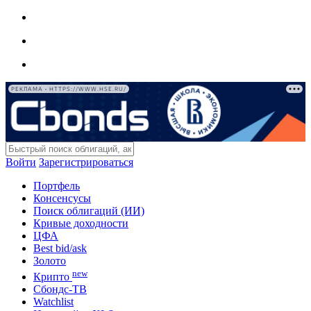
РЕКЛАМА • HTTPS://WWW.HSE.RU/
Войти
Зарегистрироваться
Портфель
Консенсусы
Поиск облигаций (ИИ)
Кривые доходности
ЦФА
Best bid/ask
Золото
new
Крипто
Сбондс-ТВ
Watchlist