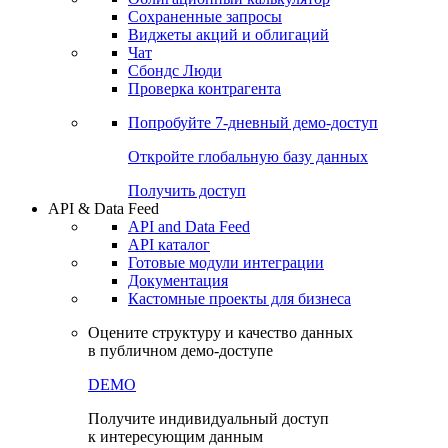
Сохраненные запросы
Виджеты акций и облигаций
Чат
Сбондс Люди
Проверка контрагента
Попробуйте
7-дневный
демо-доступ
Откройте глобальную базу данных
Получить доступ
API & Data Feed
API and Data Feed
API каталог
Готовые модули интеграции
Документация
Кастомные проекты для бизнеса
Оцените структуру и качество данных
в публичном демо-доступе
DEMO
Получите индивидуальный доступ
к интересующим данным