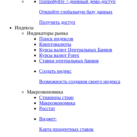
Попробуйте
7-дневный
демо-доступ
Откройте глобальную базу данных
Получить доступ
Индексы
Индикаторы рынка
Поиск индексов
Криптовалюты
Курсы валют Центральных Банков
Курсы валют Forex
Ставки центральных банков
Создать индекс
Возможность создания своего индекса
Макроэкономика
Страницы стран
Макроэкономика
Росстат
Виджет:
Карта процентных ставок