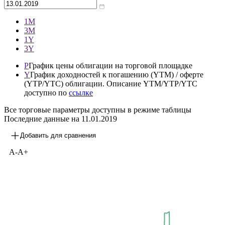
1М
3М
1Y
3Y
P
График цены облигации на торговой площадке
Y
График доходностей к погашению (YTM) / оферте
(YTP/YTC) облигации. Описание YTM/YTP/YTC
доступно по
ссылке
Все торговые параметры доступны в режиме таблицы
Последние данные на
11.01.2019
Добавить для сравнения