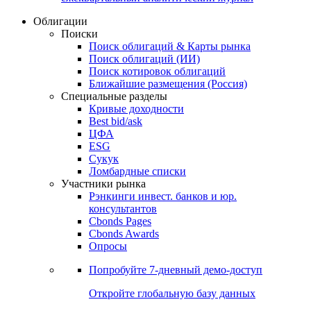
Облигации
Поиски
Поиск облигаций & Карты рынка
Поиск облигаций (ИИ)
Поиск котировок облигаций
Ближайшие размещения (Россия)
Специальные разделы
Кривые доходности
Best bid/ask
ЦФА
ESG
Сукук
Ломбардные списки
Участники рынка
Рэнкинги инвест. банков и юр.
консультантов
Cbonds Pages
Cbonds Awards
Опросы
Попробуйте
7-дневный
демо-доступ
Откройте глобальную базу данных