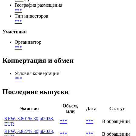
География размещения
***
Тип инвесторов
***
Участники
Организатор
***
Конвертация и обмен
Условия конвертации
***
Последние выпуски
Объем,
Эмиссия
Дата
Статус
млн
KFW, 3.801% 30jul2038,
***
***
В обращении
EUR
KFW, 3.827% 30jul2038,
***
***
В обращении