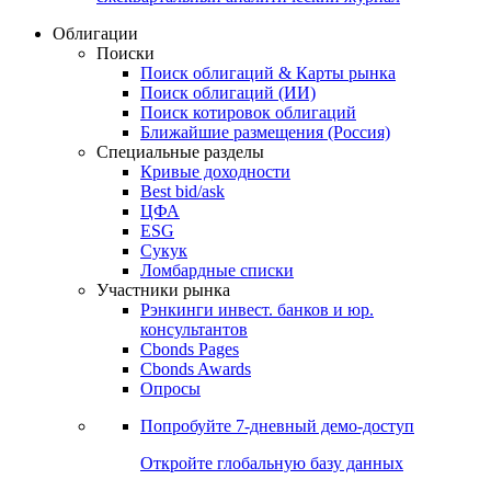
Облигации
Поиски
Поиск облигаций & Карты рынка
Поиск облигаций (ИИ)
Поиск котировок облигаций
Ближайшие размещения (Россия)
Специальные разделы
Кривые доходности
Best bid/ask
ЦФА
ESG
Сукук
Ломбардные списки
Участники рынка
Рэнкинги инвест. банков и юр.
консультантов
Cbonds Pages
Cbonds Awards
Опросы
Попробуйте
7-дневный
демо-доступ
Откройте глобальную базу данных