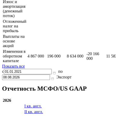
Износ и
амортизация
(денежный
поток)
Отложенный
налог на
прибыль
Выплаты на
основе
акций
Изменения в
-20 166
оборотном
4 867 000
196 000
8 634 000
11 58
000
капитале
Показать все
с
по
Экспорт
Отчетность МСФО/US GAAP
2026
I кв. англ.
II кв. англ.