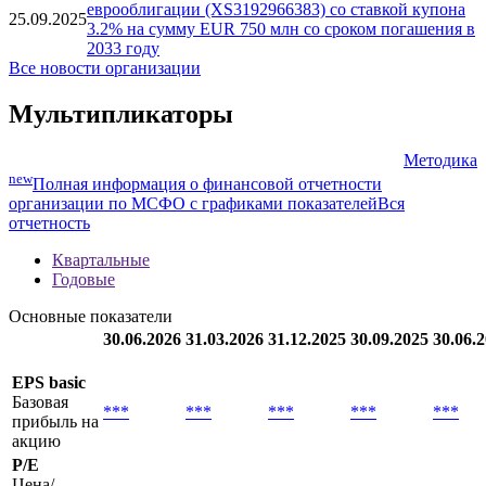
еврооблигации (XS3192966383) со ставкой купона
25.09.2025
3.2% на сумму EUR 750 млн со сроком погашения в
2033 году
Все новости организации
Мультипликаторы
Методика
new
Полная информация о финансовой отчетности
организации по МСФО с графиками показателей
Вся
отчетность
Квартальные
Годовые
Основные показатели
30.06.2026
31.03.2026
31.12.2025
30.09.2025
30.06.
EPS basic
Базовая
***
***
***
***
***
прибыль на
акцию
P/E
Цена/