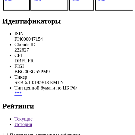
***
***
***
***
Идентификаторы
ISIN
FI4000047154
Cbonds ID
222627
CFI
DBFUFR
FIGI
BBG003G55PM9
Тикер
SEB 6.1 01/09/18 EMTN
Тип ценной бумаги по ЦБ РФ
***
Рейтинги
Текущие
История