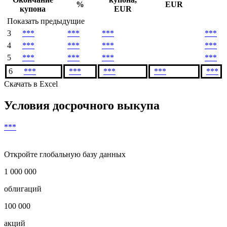
%
EUR
купона
EUR
Показать предыдущие
3
***
***
***
***
4
***
***
***
***
5
***
***
***
***
6
***
***
***
***
***
Скачать в Excel
Условия досрочного выкупа
***
Откройте глобальную базу данных
1 000 000
облигаций
100 000
акций