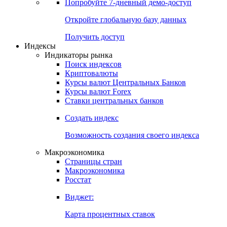
Попробуйте
7-дневный
демо-доступ
Откройте глобальную базу данных
Получить доступ
Индексы
Индикаторы рынка
Поиск индексов
Криптовалюты
Курсы валют Центральных Банков
Курсы валют Forex
Ставки центральных банков
Создать индекс
Возможность создания своего индекса
Макроэкономика
Страницы стран
Макроэкономика
Росстат
Виджет:
Карта процентных ставок