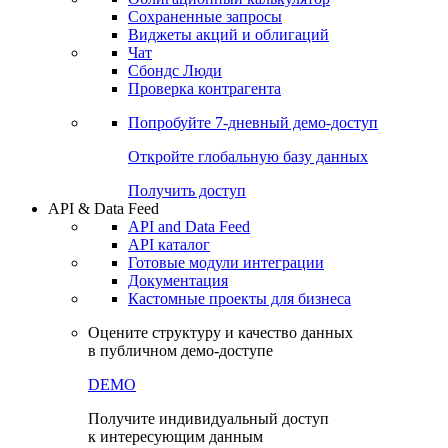
Сохраненные запросы
Виджеты акций и облигаций
Чат
Сбондс Люди
Проверка контрагента
Попробуйте
7-дневный
демо-доступ
Откройте глобальную базу данных
Получить доступ
API & Data Feed
API and Data Feed
API каталог
Готовые модули интеграции
Документация
Кастомные проекты для бизнеса
Оцените структуру и качество данных
в публичном демо-доступе
DEMO
Получите индивидуальный доступ
к интересующим данным