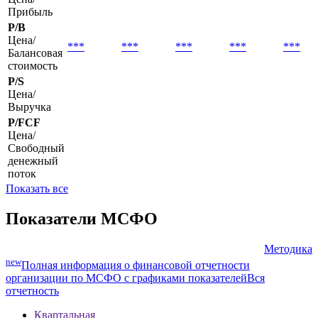
Прибыль
P/B
Цена/
***
***
***
***
***
Балансовая
стоимость
P/S
Цена/
Выручка
P/FCF
Цена/
Свободный
денежный
поток
Показать все
Показатели МСФО
Методика
new
Полная информация о финансовой отчетности
организации по МСФО с графиками показателей
Вся
отчетность
Квартальная