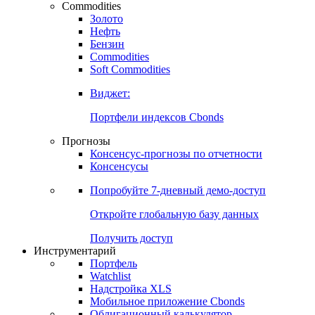
Commodities
Золото
Нефть
Бензин
Commodities
Soft Commodities
Виджет:
Портфели индексов Cbonds
Прогнозы
Консенсус-прогнозы по отчетности
Консенсусы
Попробуйте
7-дневный
демо-доступ
Откройте глобальную базу данных
Получить доступ
Инструментарий
Портфель
Watchlist
Надстройка XLS
Мобильное приложение Cbonds
Облигационный калькулятор