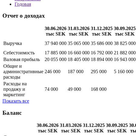
Годовая
Отчет о доходах
30.06.2026
31.03.2026
31.12.2025
30.09.2025
тыс SEK
тыс SEK
тыс SEK
тыс SEK
Выручка
37 940 000
35 065 000
35 686 000
38 825 000
Себестоимость
17 885 000
16 660 000
16 792 000
21 882 000
Валовая прибыль
20 055 000
18 405 000
18 894 000
16 943 000
Общие и
административные
246 000
187 000
295 000
5 160 000
расходы
Расходы на
продажу и
74 000
49 000
168 000
маркетинг
Показать все
Баланс
30.06.2026
31.03.2026
31.12.2025
30.09.2025
30.
тыс SEK
тыс SEK
тыс SEK
тыс SEK
ты