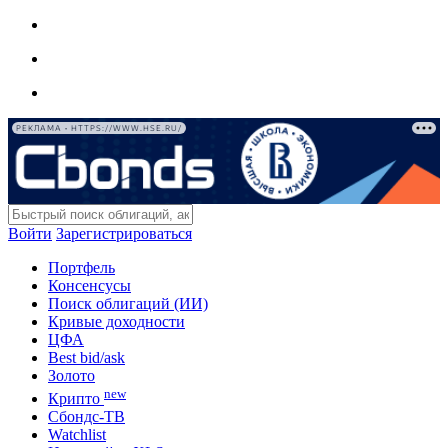
РЕКЛАМА • HTTPS://WWW.HSE.RU/
Войти
Зарегистрироваться
Портфель
Консенсусы
Поиск облигаций (ИИ)
Кривые доходности
ЦФА
Best bid/ask
Золото
new
Крипто
Сбондс-ТВ
Watchlist