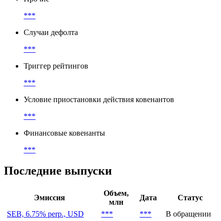
***
Случаи дефолта
***
Триггер рейтингов
***
Условие приостановки действия ковенантов
***
Финансовые ковенанты
***
Последние выпуски
Объем,
Эмиссия
Дата
Статус
млн
SEB, 6.75% perp., USD
***
***
В обращении