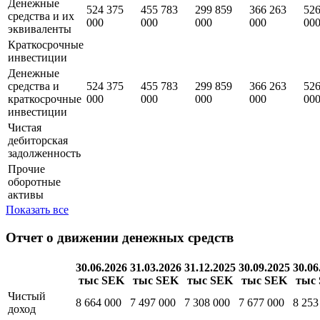
Денежные
524 375
455 783
299 859
366 263
526
средства и их
000
000
000
000
00
эквиваленты
Краткосрочные
инвестиции
Денежные
средства и
524 375
455 783
299 859
366 263
526
краткосрочные
000
000
000
000
00
инвестиции
Чистая
дебиторская
задолженность
Прочие
оборотные
активы
Показать все
Отчет о движении денежных средств
30.06.2026
31.03.2026
31.12.2025
30.09.2025
30.06
тыс SEK
тыс SEK
тыс SEK
тыс SEK
тыс
Чистый
8 664 000
7 497 000
7 308 000
7 677 000
8 253
доход