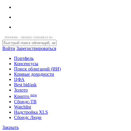
РЕКЛАМА • CBONDS-CONGRESS.RU
Войти
Зарегистрироваться
Портфель
Консенсусы
Поиск облигаций (ИИ)
Кривые доходности
ЦФА
Best bid/ask
Золото
new
Крипто
Сбондс-ТВ
Watchlist
Надстройка XLS
Сбондс Люди
Закрыть