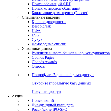
Поиск облигаций (ИИ)
Поиск котировок облигаций
Ближайшие размещения (Россия)
Специальные разделы
Кривые доходности
Best bid/ask
ЦФА
ESG
Сукук
Ломбардные списки
Участники рынка
Рэнкинги инвест. банков и юр. консультантов
Cbonds Pages
Cbonds Awards
Опросы
Попробуйте
7-дневный
демо-доступ
Откройте глобальную базу данных
Получить доступ
Акции
Поиск акций
Дивидендный календарь
Российские IPO/SPO