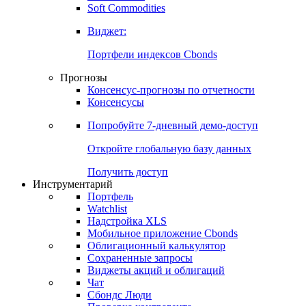
Soft Commodities
Виджет:
Портфели индексов Cbonds
Прогнозы
Консенсус-прогнозы по отчетности
Консенсусы
Попробуйте
7-дневный
демо-доступ
Откройте глобальную базу данных
Получить доступ
Инструментарий
Портфель
Watchlist
Надстройка XLS
Мобильное приложение Cbonds
Облигационный калькулятор
Сохраненные запросы
Виджеты акций и облигаций
Чат
Сбондс Люди