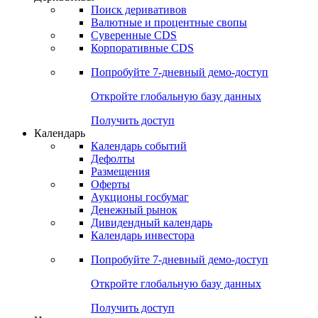
Поиск деривативов
Валютные и процентные свопы
Суверенные CDS
Корпоративные CDS
Попробуйте
7-дневный
демо-доступ
Откройте глобальную базу данных
Получить доступ
Календарь
Календарь событий
Дефолты
Размещения
Оферты
Аукционы госбумаг
Денежный рынок
Дивидендный календарь
Календарь инвестора
Попробуйте
7-дневный
демо-доступ
Откройте глобальную базу данных
Получить доступ