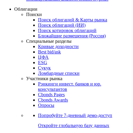
Облигации
Поиски
Поиск облигаций & Карты рынка
Поиск облигаций (ИИ)
Поиск котировок облигаций
Ближайшие размещения (Россия)
Специальные разделы
Кривые доходности
Best bid/ask
ЦФА
ESG
Сукук
Ломбардные списки
Участники рынка
Рэнкинги инвест. банков и юр.
консультантов
Cbonds Pages
Cbonds Awards
Опросы
Попробуйте
7-дневный
демо-доступ
Откройте глобальную базу данных