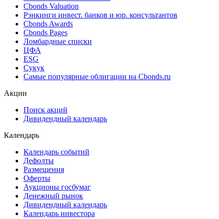
Cbonds Valuation
Рэнкинги инвест. банков и юр. консультантов
Cbonds Awards
Cbonds Pages
Ломбардные списки
ЦФА
ESG
Сукук
Самые популярные облигации на Cbonds.ru
Акции
Поиск акций
Дивидендный календарь
Календарь
Календарь событий
Дефолты
Размещения
Оферты
Аукционы госбумаг
Денежный рынок
Дивидендный календарь
Календарь инвестора