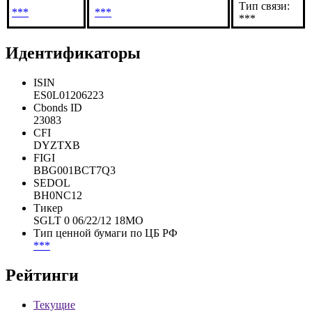
Тип связи:
***
***
***
Идентификаторы
ISIN
ES0L01206223
Cbonds ID
23083
CFI
DYZTXB
FIGI
BBG001BCT7Q3
SEDOL
BH0NC12
Тикер
SGLT 0 06/22/12 18MO
Тип ценной бумаги по ЦБ РФ
***
Рейтинги
Текущие