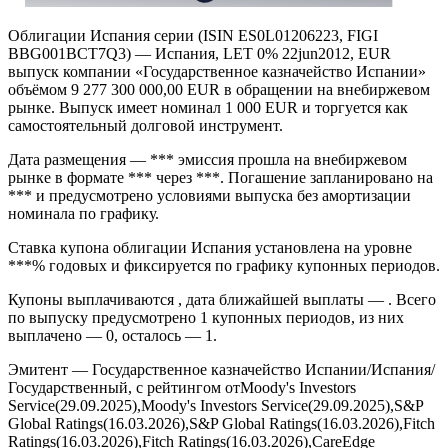
Облигации Испания серии (ISIN ES0L01206223, FIGI
BBG001BCT7Q3) — Испания, LET 0% 22jun2012, EUR
выпуск компании «Государственное казначейство Испании»
объёмом 9 277 300 000,00 EUR в обращении на внебиржевом
рынке. Выпуск имеет номинал 1 000 EUR и торгуется как
самостоятельный долговой инструмент.
Дата размещения — *** эмиссия прошла на внебиржевом
рынке в формате *** через ***. Погашение запланировано на
*** и предусмотрено условиями выпуска без амортизации
номинала по графику.
Ставка купона облигации Испания установлена на уровне
***% годовых и фиксируется по графику купонных периодов.
Купоны выплачиваются , дата ближайшей выплаты — . Всего
по выпуску предусмотрено 1 купонных периодов, из них
выплачено — 0, осталось — 1.
Эмитент — Государственное казначейство Испании/Испания/
Государственный, с рейтингом отMoody's Investors
Service(29.09.2025),Moody's Investors Service(29.09.2025),S&P
Global Ratings(16.03.2026),S&P Global Ratings(16.03.2026),Fitch
Ratings(16.03.2026),Fitch Ratings(16.03.2026),CareEdge