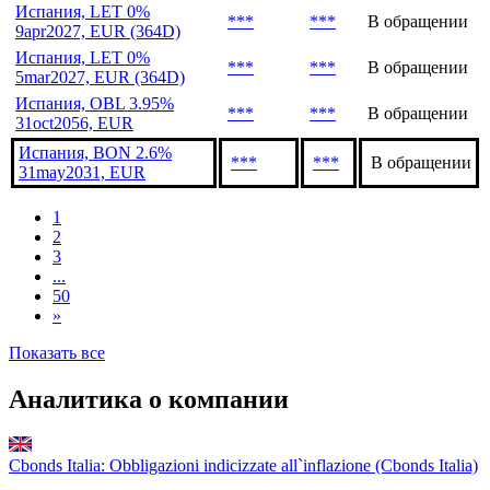
Испания, LET 0%
***
***
В обращении
9apr2027, EUR (364D)
Испания, LET 0%
***
***
В обращении
5mar2027, EUR (364D)
Испания, OBL 3.95%
***
***
В обращении
31oct2056, EUR
Испания, BON 2.6%
***
***
В обращении
31may2031, EUR
1
2
3
...
50
»
Показать все
Аналитика о компании
Cbonds Italia: Obbligazioni indicizzate all`inflazione (Cbonds Italia)