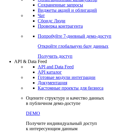
Сохраненные запросы
Виджеты акций и облигаций
Чат
Сбондс Люди
Проверка контрагента
Попробуйте
7-дневный
демо-доступ
Откройте глобальную базу данных
Получить доступ
API & Data Feed
API and Data Feed
API каталог
Готовые модули интеграции
Документация
Кастомные проекты для бизнеса
Оцените структуру и качество данных
в публичном демо-доступе
DEMO
Получите индивидуальный доступ
к интересующим данным