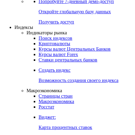
Попробуйте
7-дневный
демо-доступ
Откройте глобальную базу данных
Получить доступ
Индексы
Индикаторы рынка
Поиск индексов
Криптовалюты
Курсы валют Центральных Банков
Курсы валют Forex
Ставки центральных банков
Создать индекс
Возможность создания своего индекса
Макроэкономика
Страницы стран
Макроэкономика
Росстат
Виджет:
Карта процентных ставок