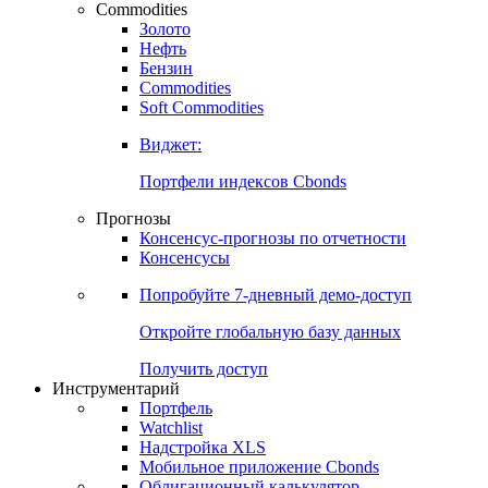
Commodities
Золото
Нефть
Бензин
Commodities
Soft Commodities
Виджет:
Портфели индексов Cbonds
Прогнозы
Консенсус-прогнозы по отчетности
Консенсусы
Попробуйте
7-дневный
демо-доступ
Откройте глобальную базу данных
Получить доступ
Инструментарий
Портфель
Watchlist
Надстройка XLS
Мобильное приложение Cbonds
Облигационный калькулятор