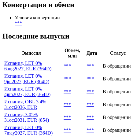
Конвертация и обмен
Условия конвертации
***
Последние выпуски
Объем,
Эмиссия
Дата
Статус
млн
Испания, LET 0%
***
***
В обращении
6aug2027, EUR (364D)
Испания, LET 0%
***
***
В обращении
9jul2027, EUR (364D)
Испания, LET 0%
***
***
В обращении
4jun2027, EUR (364D)
Испания, OBL 3.4%
***
***
В обращении
31oct2036, EUR
Испания, 3.05%
***
***
В обращении
31oct2031, EUR (854)
Испания, LET 0%
***
***
В обращении
7may2027, EUR (364D)