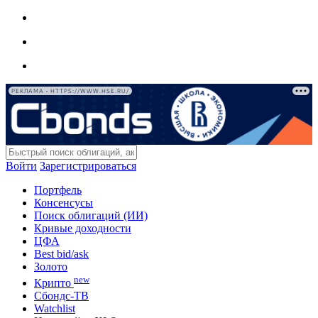
РЕКЛАМА • HTTPS://WWW.HSE.RU/
Войти
Зарегистрироваться
Портфель
Консенсусы
Поиск облигаций (ИИ)
Кривые доходности
ЦФА
Best bid/ask
Золото
new
Крипто
Сбондс-ТВ
Watchlist