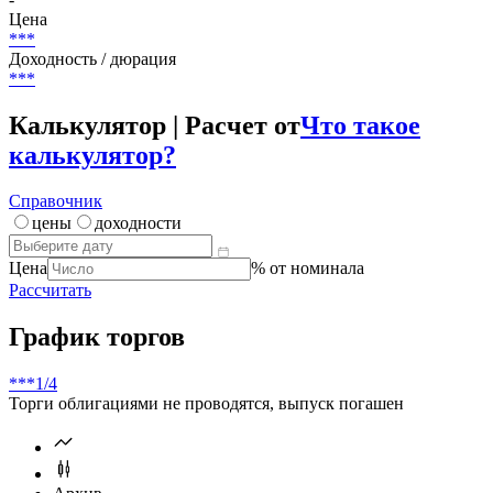
Цена
***
Доходность / дюрация
***
Калькулятор | Расчет от
Что такое
калькулятор?
Справочник
цены
доходности
Цена
% от номинала
Рассчитать
График торгов
***
1/4
Торги облигациями не проводятся, выпуск погашен