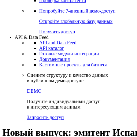
Виджеты акций и облигаций
Чат
Сбондс Люди
Проверка контрагента
Попробуйте
7-дневный
демо-доступ
Откройте глобальную базу данных
Получить доступ
API & Data Feed
API and Data Feed
API каталог
Готовые модули интеграции
Документация
Кастомные проекты для бизнеса
Оцените структуру и качество данных
в публичном демо-доступе
DEMO
Получите индивидуальный доступ
к интересующим данным
Запросить доступ