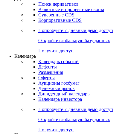
Откройте глобальную базу данных
Получить доступ
Деривативы
Поиск деривативов
Валютные и процентные свопы
Суверенные CDS
Корпоративные CDS
Попробуйте
7-дневный
демо-доступ
Откройте глобальную базу данных
Получить доступ
Календарь
Календарь событий
Дефолты
Размещения
Оферты
Аукционы госбумаг
Денежный рынок
Дивидендный календарь
Календарь инвестора
Попробуйте
7-дневный
демо-доступ