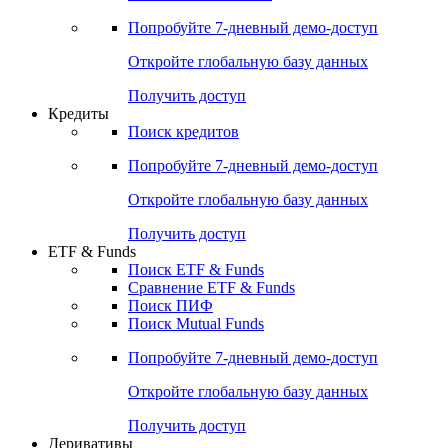
Акции
Поиск акций
Дивидендный календарь
Российские IPO/SPO
Попробуйте
7-дневный
демо-доступ
Откройте глобальную базу данных
Получить доступ
Кредиты
Поиск кредитов
Попробуйте
7-дневный
демо-доступ
Откройте глобальную базу данных
Получить доступ
ETF & Funds
Поиск ETF & Funds
Сравнение ETF & Funds
Поиск ПИФ
Поиск Mutual Funds
Попробуйте
7-дневный
демо-доступ