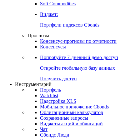
Золото
Нефть
Бензин
Commodities
Soft Commodities
Виджет:
Портфели индексов Cbonds
Прогнозы
Консенсус-прогнозы по отчетности
Консенсусы
Попробуйте
7-дневный
демо-доступ
Откройте глобальную базу данных
Получить доступ
Инструментарий
Портфель
Watchlist
Надстройка XLS
Мобильное приложение Cbonds
Облигационный калькулятор
Сохраненные запросы