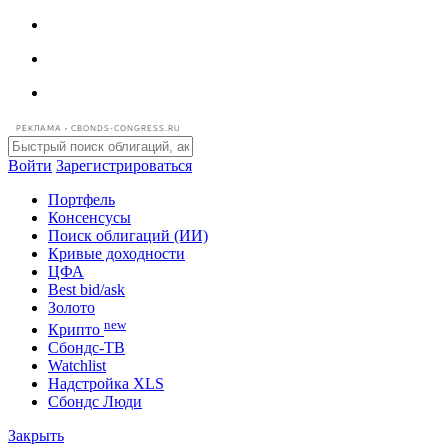
РЕКЛАМА • CBONDS-CONGRESS.RU
Войти
Зарегистрироваться
Портфель
Консенсусы
Поиск облигаций (ИИ)
Кривые доходности
ЦФА
Best bid/ask
Золото
new
Крипто
Сбондс-ТВ
Watchlist
Надстройка XLS