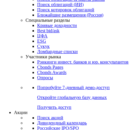
Облигации
Поиски
Поиск облигаций & Карты рынка
Поиск облигаций (ИИ)
Поиск котировок облигаций
Ближайшие размещения (Россия)
Специальные разделы
Кривые доходности
Best bid/ask
ЦФА
ESG
Сукук
Ломбардные списки
Участники рынка
Рэнкинги инвест. банков и юр. консультантов
Cbonds Pages
Cbonds Awards
Опросы
Попробуйте
7-дневный
демо-доступ
Откройте глобальную базу данных
Получить доступ