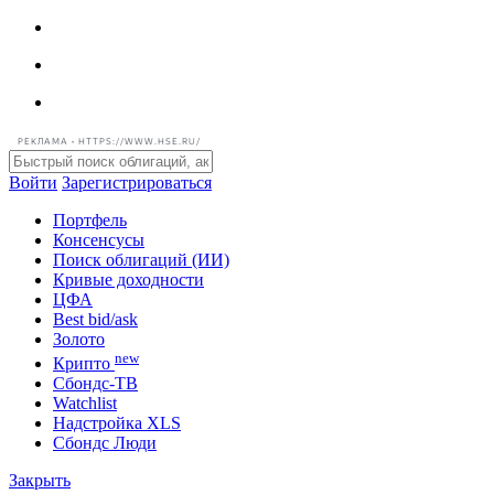
РЕКЛАМА • HTTPS://WWW.HSE.RU/
Войти
Зарегистрироваться
Портфель
Консенсусы
Поиск облигаций (ИИ)
Кривые доходности
ЦФА
Best bid/ask
Золото
new
Крипто
Сбондс-ТВ
Watchlist
Надстройка XLS