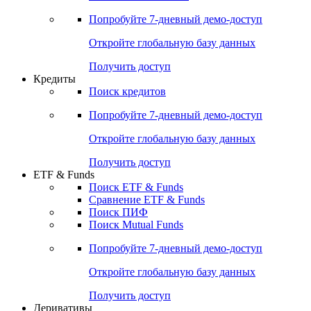
Акции
Поиск акций
Дивидендный календарь
Российские IPO/SPO
Попробуйте
7-дневный
демо-доступ
Откройте глобальную базу данных
Получить доступ
Кредиты
Поиск кредитов
Попробуйте
7-дневный
демо-доступ
Откройте глобальную базу данных
Получить доступ
ETF & Funds
Поиск ETF & Funds
Сравнение ETF & Funds
Поиск ПИФ
Поиск Mutual Funds
Попробуйте
7-дневный
демо-доступ