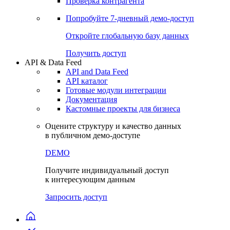
Виджеты акций и облигаций
Чат
Сбондс Люди
Проверка контрагента
Попробуйте
7-дневный
демо-доступ
Откройте глобальную базу данных
Получить доступ
API & Data Feed
API and Data Feed
API каталог
Готовые модули интеграции
Документация
Кастомные проекты для бизнеса
Оцените структуру и качество данных
в публичном демо-доступе
DEMO
Получите индивидуальный доступ
к интересующим данным
Запросить доступ