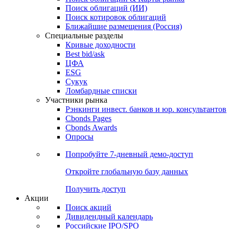
Облигации
Поиски
Поиск облигаций & Карты рынка
Поиск облигаций (ИИ)
Поиск котировок облигаций
Ближайшие размещения (Россия)
Специальные разделы
Кривые доходности
Best bid/ask
ЦФА
ESG
Сукук
Ломбардные списки
Участники рынка
Рэнкинги инвест. банков и юр. консультантов
Cbonds Pages
Cbonds Awards
Опросы
Попробуйте
7-дневный
демо-доступ
Откройте глобальную базу данных
Получить доступ