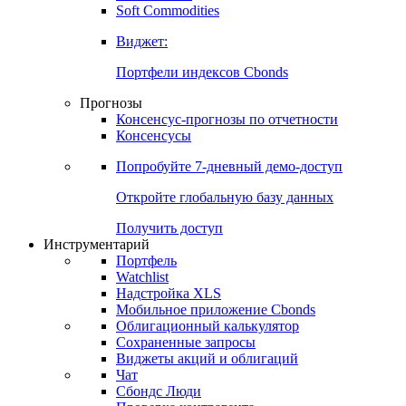
Золото
Нефть
Бензин
Commodities
Soft Commodities
Виджет:
Портфели индексов Cbonds
Прогнозы
Консенсус-прогнозы по отчетности
Консенсусы
Попробуйте
7-дневный
демо-доступ
Откройте глобальную базу данных
Получить доступ
Инструментарий
Портфель
Watchlist
Надстройка XLS
Мобильное приложение Cbonds
Облигационный калькулятор
Сохраненные запросы