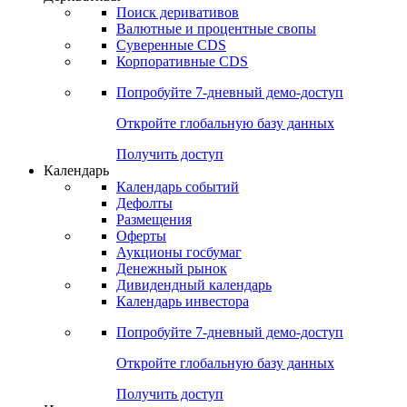
Откройте глобальную базу данных
Получить доступ
Деривативы
Поиск деривативов
Валютные и процентные свопы
Суверенные CDS
Корпоративные CDS
Попробуйте
7-дневный
демо-доступ
Откройте глобальную базу данных
Получить доступ
Календарь
Календарь событий
Дефолты
Размещения
Оферты
Аукционы госбумаг
Денежный рынок
Дивидендный календарь
Календарь инвестора
Попробуйте
7-дневный
демо-доступ