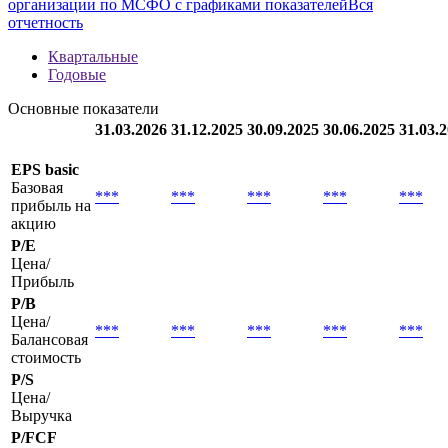
организации по МСФО с графиками показателей
Вся
отчетность
Квартальные
Годовые
Основные показатели
31.03.2026
31.12.2025
30.09.2025
30.06.2025
31.03.
EPS basic
Базовая
***
***
***
***
***
прибыль на
акцию
P/E
Цена/
Прибыль
P/B
Цена/
***
***
***
***
***
Балансовая
стоимость
P/S
Цена/
Выручка
P/FCF