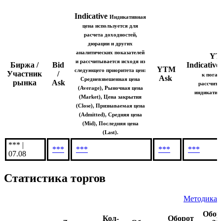
Indicative
Индикативная
цена используется для
расчета доходностей,
дюрации и других
аналитических показателей
Y
и рассчитывается исходя из
Биржа /
Bid
Indicative
YTM
следующего приоритета цен:
Участник
/
к пога
Ask
Средневзвешенная цена
рынка
Ask
рассчита
(Average), Рыночная цена
индикатив
(Market), Цена закрытия
(Close), Признаваемая цена
(Admitted), Средняя цена
(Mid), Последняя цена
(Last).
*** |
***
***
***
***
07.08
Статистика торгов
Методика
Обор
Кол-
Оборот