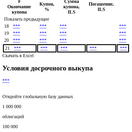
#
Сумма
Купон,
Погашение,
Окончание
купона,
%
ILS
купона
ILS
Показать предыдущие
18
***
***
***
***
19
***
***
***
***
20
***
***
***
***
21
***
***
***
***
***
Скачать в Excel
Условия досрочного выкупа
***
Откройте глобальную базу данных
1 000 000
облигаций
100 000