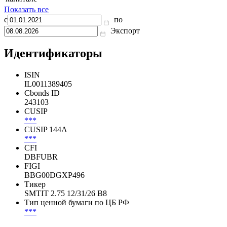
Показать все
с
по
Экспорт
Идентификаторы
ISIN
IL0011389405
Cbonds ID
243103
CUSIP
***
CUSIP 144A
***
CFI
DBFUBR
FIGI
BBG00DGXP496
Тикер
SMTIT 2.75 12/31/26 B8
Тип ценной бумаги по ЦБ РФ
***