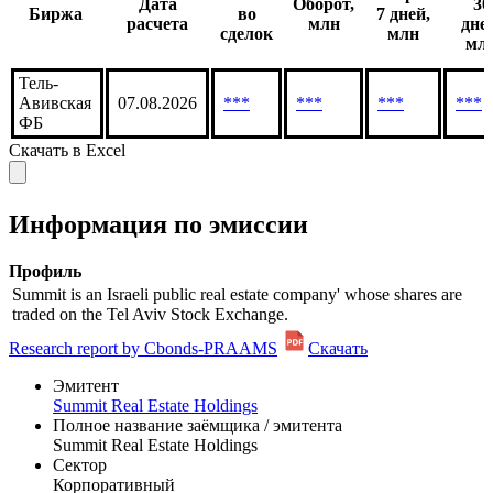
Дата
Оборот,
30
Биржа
во
7 дней,
расчета
млн
дне
сделок
млн
мл
Тель-
Авивская
07.08.2026
***
***
***
***
ФБ
Скачать в Excel
Информация по эмиссии
Профиль
Summit is an Israeli public real estate company' whose shares are
traded on the Tel Aviv Stock Exchange.
Research report by Cbonds-PRAAMS
Скачать
Эмитент
Summit Real Estate Holdings
Полное название заёмщика / эмитента
Summit Real Estate Holdings
Сектор
Корпоративный