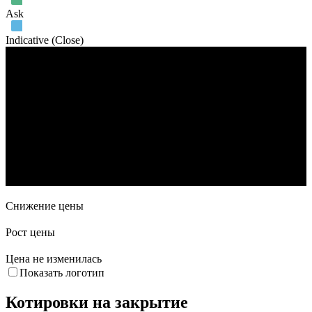
Ask
Indicative (Close)
Объем торгов
18. Май
1. Июн
15. Июн
29. Июн
13. Июл
3. Авг
Снижение цены
Рост цены
Цена не изменилась
Показать логотип
Котировки на закрытие