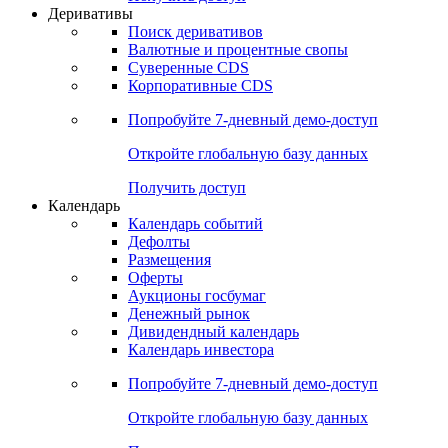
Деривативы
Поиск деривативов
Валютные и процентные свопы
Суверенные CDS
Корпоративные CDS
Попробуйте
7-дневный
демо-доступ
Откройте глобальную базу данных
Получить доступ
Календарь
Календарь событий
Дефолты
Размещения
Оферты
Аукционы госбумаг
Денежный рынок
Дивидендный календарь
Календарь инвестора
Попробуйте
7-дневный
демо-доступ
Откройте глобальную базу данных