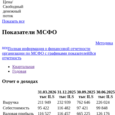
Цена/
Свободный
денежный
поток
Показать все
Показатели МСФО
Методика
new
Полная информация о финансовой отчетности
организации по МСФО с графиками показателей
Вся
отчетность
Квартальная
Годовая
Отчет о доходах
31.03.2026
31.12.2025
30.09.2025
30.06.2025
тыс ILS
тыс ILS
тыс ILS
тыс ILS
Выручка
211 949
232 939
762 646
226 024
Себестоимость
95 422
116 482
97 421
99 848
Валовая прибыль
116 527
116 457
665 225
126 176