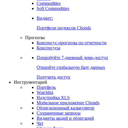
Commodities
Soft Commodities
Виджет:
Портфели индексов Cbonds
Прогнозы
Консенсус-прогнозы по отчетности
Консенсусы
Попробуйте
7-дневный
демо-доступ
Откройте глобальную базу данных
Получить доступ
Инструментарий
Портфель
Watchlist
Надстройка XLS
Мобильное приложение Cbonds
Облигационный калькулятор
Сохраненные запросы
Виджеты акций и облигаций
Чат