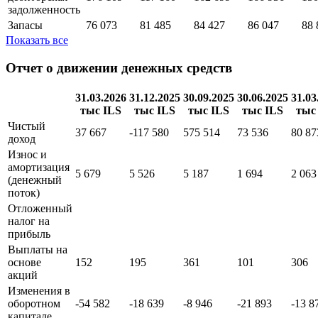
задолженность
Запасы
76 073
81 485
84 427
86 047
88 
Показать все
Отчет о движении денежных средств
31.03.2026
31.12.2025
30.09.2025
30.06.2025
31.03
тыс ILS
тыс ILS
тыс ILS
тыс ILS
тыс
Чистый
37 667
-117 580
575 514
73 536
80 87
доход
Износ и
амортизация
5 679
5 526
5 187
1 694
2 063
(денежный
поток)
Отложенный
налог на
прибыль
Выплаты на
основе
152
195
361
101
306
акций
Изменения в
оборотном
-54 582
-18 639
-8 946
-21 893
-13 8
капитале