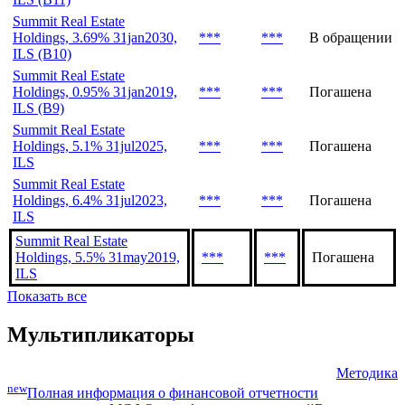
Summit Real Estate
Holdings, 3.69% 31jan2030,
***
***
В обращении
ILS (B10)
Summit Real Estate
Holdings, 0.95% 31jan2019,
***
***
Погашена
ILS (B9)
Summit Real Estate
Holdings, 5.1% 31jul2025,
***
***
Погашена
ILS
Summit Real Estate
Holdings, 6.4% 31jul2023,
***
***
Погашена
ILS
Summit Real Estate
Holdings, 5.5% 31may2019,
***
***
Погашена
ILS
Показать все
Мультипликаторы
Методика
new
Полная информация о финансовой отчетности