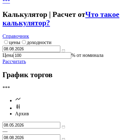
***
Калькулятор | Расчет от
Что такое
калькулятор?
Справочник
цены
доходности
Цена
% от номинала
Рассчитать
График торгов
***
Архив
—