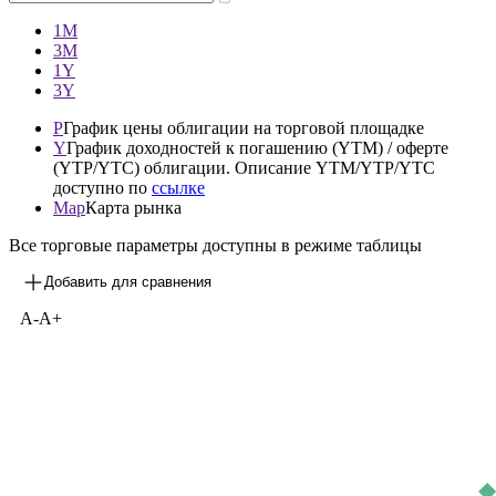
1М
3М
1Y
3Y
P
График цены облигации на торговой площадке
Y
График доходностей к погашению (YTM) / оферте
(YTP/YTC) облигации. Описание YTM/YTP/YTC
доступно по
ссылке
Map
Карта рынка
Все торговые параметры доступны в режиме таблицы
Добавить для сравнения