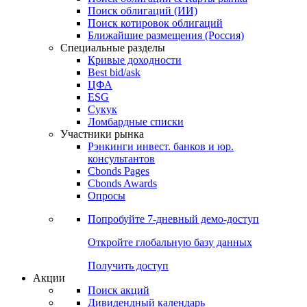
Поиск облигаций (ИИ)
Поиск котировок облигаций
Ближайшие размещения (Россия)
Специальные разделы
Кривые доходности
Best bid/ask
ЦФА
ESG
Сукук
Ломбардные списки
Участники рынка
Рэнкинги инвест. банков и юр.
консультантов
Cbonds Pages
Cbonds Awards
Опросы
Попробуйте
7-дневный
демо-доступ
Откройте глобальную базу данных
Получить доступ
Акции
Поиск акций
Дивидендный календарь