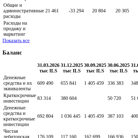
Общие и
административные
21 461
-33 294
20 804
20 305
расходы
Расходы на
продажу и
маркетинг
Показать все
Баланс
31.03.2026
31.12.2025
30.09.2025
30.06.2025
31.
тыс ILS
тыс ILS
тыс ILS
тыс ILS
т
Денежные
средства и их
609 490
655 841
1 405 459
336 383
348
эквиваленты
Краткосрочные
83 314
380 604
50 720
51 
инвестиции
Денежные
средства и
692 804
1 036 445
1 405 459
387 103
400
краткосрочные
инвестиции
Чистая
дебиторская
176 109
117 160
162 699
166 936
150