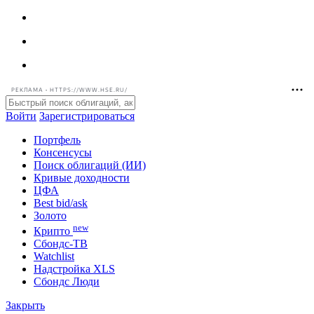
РЕКЛАМА • HTTPS://WWW.HSE.RU/
Войти
Зарегистрироваться
Портфель
Консенсусы
Поиск облигаций (ИИ)
Кривые доходности
ЦФА
Best bid/ask
Золото
new
Крипто
Сбондс-ТВ
Watchlist
Надстройка XLS
Сбондс Люди
Закрыть