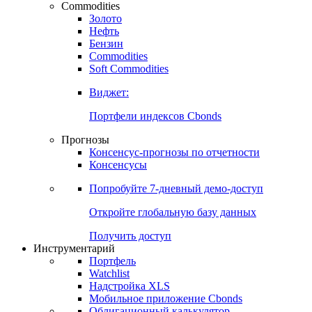
Commodities
Золото
Нефть
Бензин
Commodities
Soft Commodities
Виджет:
Портфели индексов Cbonds
Прогнозы
Консенсус-прогнозы по отчетности
Консенсусы
Попробуйте
7-дневный
демо-доступ
Откройте глобальную базу данных
Получить доступ
Инструментарий
Портфель
Watchlist
Надстройка XLS
Мобильное приложение Cbonds
Облигационный калькулятор