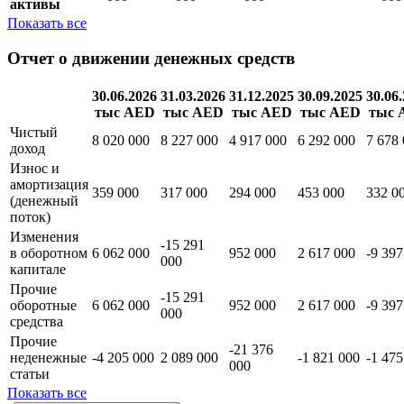
активы
Показать все
Отчет о движении денежных средств
30.06.2026
31.03.2026
31.12.2025
30.09.2025
30.06
тыс AED
тыс AED
тыс AED
тыс AED
тыс 
Чистый
8 020 000
8 227 000
4 917 000
6 292 000
7 678
доход
Износ и
амортизация
359 000
317 000
294 000
453 000
332 0
(денежный
поток)
Изменения
-15 291
в оборотном
6 062 000
952 000
2 617 000
-9 397
000
капитале
Прочие
-15 291
оборотные
6 062 000
952 000
2 617 000
-9 397
000
средства
Прочие
-21 376
неденежные
-4 205 000
2 089 000
-1 821 000
-1 475
000
статьи
Показать все