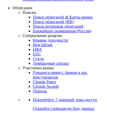
Облигации
Поиски
Поиск облигаций & Карты рынка
Поиск облигаций (ИИ)
Поиск котировок облигаций
Ближайшие размещения (Россия)
Специальные разделы
Кривые доходности
Best bid/ask
ЦФА
ESG
Сукук
Ломбардные списки
Участники рынка
Рэнкинги инвест. банков и юр.
консультантов
Cbonds Pages
Cbonds Awards
Опросы
Попробуйте
7-дневный
демо-доступ
Откройте глобальную базу данных