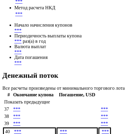
***
Метод расчета НКД
***
Начало начисления купонов
***
Периодичность выплаты купона
***
раз(а) в год
Валюта выплат
***
Дата погашения
***
Денежный поток
Все расчеты произведены от минимального торгового лота
#
Окончание купона
Погашение, USD
Показать предыдущие
37
***
***
38
***
***
39
***
***
40
***
***
***