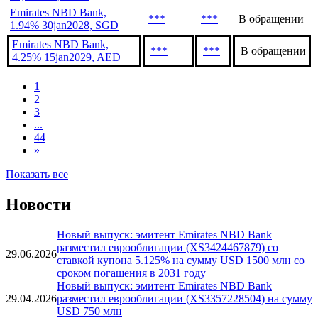
Emirates NBD Bank,
***
***
В обращении
1.94% 30jan2028, SGD
Emirates NBD Bank,
***
***
В обращении
4.25% 15jan2029, AED
1
2
3
...
44
»
Показать все
Новости
Новый выпуск: эмитент Emirates NBD Bank
разместил еврооблигации (XS3424467879) со
29.06.2026
ставкой купона 5.125% на сумму USD 1500 млн со
сроком погашения в 2031 году
Новый выпуск: эмитент Emirates NBD Bank
29.04.2026
разместил еврооблигации (XS3357228504) на сумму
USD 750 млн