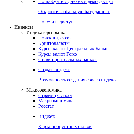
Попробуйте
7-дневный
демо-доступ
Откройте глобальную базу данных
Получить доступ
Индексы
Индикаторы рынка
Поиск индексов
Криптовалюты
Курсы валют Центральных Банков
Курсы валют Forex
Ставки центральных банков
Создать индекс
Возможность создания своего индекса
Макроэкономика
Страницы стран
Макроэкономика
Росстат
Виджет:
Карта процентных ставок