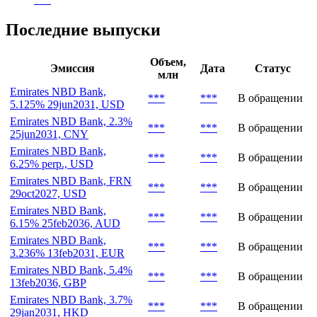
Последние выпуски
Объем,
Эмиссия
Дата
Статус
млн
Emirates NBD Bank,
***
***
В обращении
5.125% 29jun2031, USD
Emirates NBD Bank, 2.3%
***
***
В обращении
25jun2031, CNY
Emirates NBD Bank,
***
***
В обращении
6.25% perp., USD
Emirates NBD Bank, FRN
***
***
В обращении
29oct2027, USD
Emirates NBD Bank,
***
***
В обращении
6.15% 25feb2036, AUD
Emirates NBD Bank,
***
***
В обращении
3.236% 13feb2031, EUR
Emirates NBD Bank, 5.4%
***
***
В обращении
13feb2036, GBP
Emirates NBD Bank, 3.7%
***
***
В обращении
29jan2031, HKD