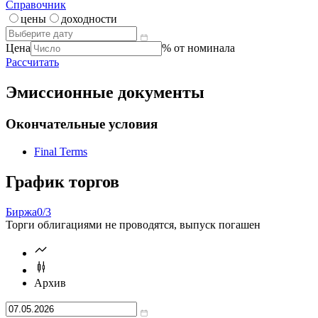
Справочник
цены
доходности
Цена
% от номинала
Рассчитать
Эмиссионные документы
Окончательные условия
Final Terms
График торгов
Биржа
0/3
Торги облигациями не проводятся, выпуск погашен
Архив