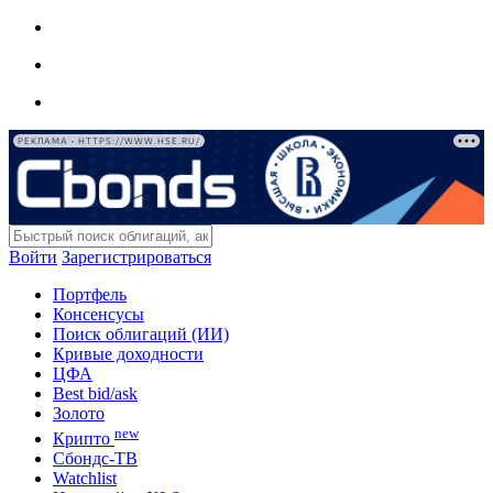
РЕКЛАМА • HTTPS://WWW.HSE.RU/
Войти
Зарегистрироваться
Портфель
Консенсусы
Поиск облигаций (ИИ)
Кривые доходности
ЦФА
Best bid/ask
Золото
new
Крипто
Сбондс-ТВ
Watchlist