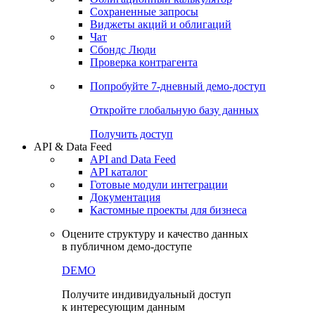
Сохраненные запросы
Виджеты акций и облигаций
Чат
Сбондс Люди
Проверка контрагента
Попробуйте
7-дневный
демо-доступ
Откройте глобальную базу данных
Получить доступ
API & Data Feed
API and Data Feed
API каталог
Готовые модули интеграции
Документация
Кастомные проекты для бизнеса
Оцените структуру и качество данных
в публичном демо-доступе
DEMO
Получите индивидуальный доступ
к интересующим данным