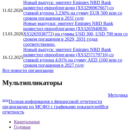
Новый выпуск: эмитент Emirates NBD Bank
разместил еврооблигации (XS3296967667) со
11.02.2026
ставкой купона 3.236% на сумму EUR 500 млн со
сроком погашения в 2031 году
Новые выпуски: эмитент Emirates NBD Bank
разместил еврооблигации (XS3265940836,
13.01.2026
XS3265938772) на суммы USD 300, USD 700 млн со
сроком погашения в 2029, 2031 годах
соответственно.
Новый выпуск: эмитент Emirates NBD Bank
разместил еврооблигации (XS3257179716) со
16.12.2025
ставкой купона 4.01% на сумму AED 1160 млн со
сроком погашения в 2027 году
Все новости организации
Мультипликаторы
Методика
new
Полная информация о финансовой отчетности
организации по МСФО с графиками показателей
Вся
отчетность
Квартальные
Годовые