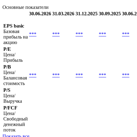
Основные показатели
30.06.2026
31.03.2026
31.12.2025
30.09.2025
30.06.
EPS basic
Базовая
***
***
***
***
***
прибыль на
акцию
P/E
Цена/
Прибыль
P/B
Цена/
***
***
***
***
***
Балансовая
стоимость
P/S
Цена/
Выручка
P/FCF
Цена/
Свободный
денежный
поток
Показать все