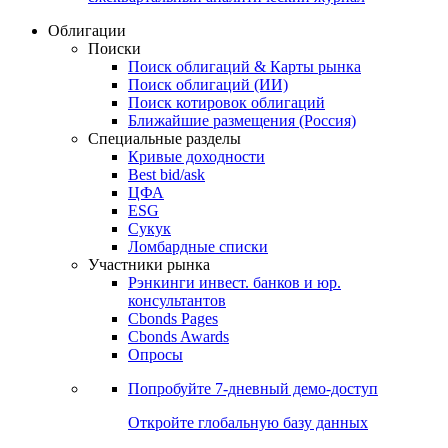
Облигации
Поиски
Поиск облигаций & Карты рынка
Поиск облигаций (ИИ)
Поиск котировок облигаций
Ближайшие размещения (Россия)
Специальные разделы
Кривые доходности
Best bid/ask
ЦФА
ESG
Сукук
Ломбардные списки
Участники рынка
Рэнкинги инвест. банков и юр.
консультантов
Cbonds Pages
Cbonds Awards
Опросы
Попробуйте
7-дневный
демо-доступ
Откройте глобальную базу данных