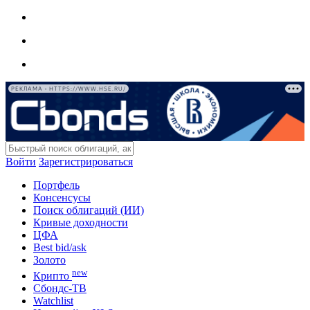
РЕКЛАМА • HTTPS://WWW.HSE.RU/
Войти
Зарегистрироваться
Портфель
Консенсусы
Поиск облигаций (ИИ)
Кривые доходности
ЦФА
Best bid/ask
Золото
new
Крипто
Сбондс-ТВ
Watchlist