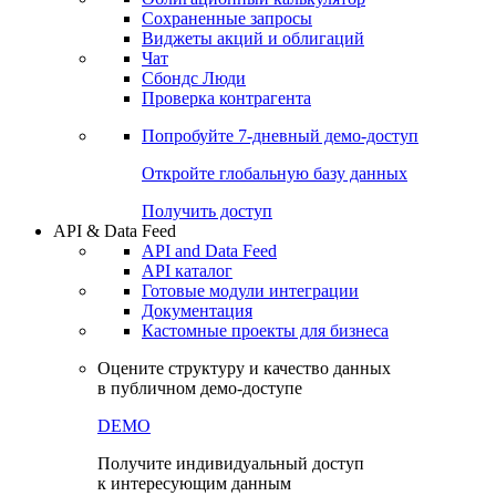
Сохраненные запросы
Виджеты акций и облигаций
Чат
Сбондс Люди
Проверка контрагента
Попробуйте
7-дневный
демо-доступ
Откройте глобальную базу данных
Получить доступ
API & Data Feed
API and Data Feed
API каталог
Готовые модули интеграции
Документация
Кастомные проекты для бизнеса
Оцените структуру и качество данных
в публичном демо-доступе
DEMO
Получите индивидуальный доступ
к интересующим данным