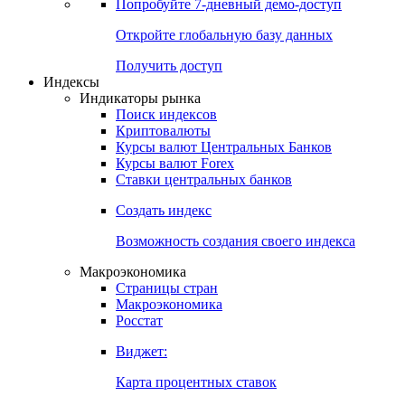
Попробуйте
7-дневный
демо-доступ
Откройте глобальную базу данных
Получить доступ
Индексы
Индикаторы рынка
Поиск индексов
Криптовалюты
Курсы валют Центральных Банков
Курсы валют Forex
Ставки центральных банков
Создать индекс
Возможность создания своего индекса
Макроэкономика
Страницы стран
Макроэкономика
Росстат
Виджет:
Карта процентных ставок