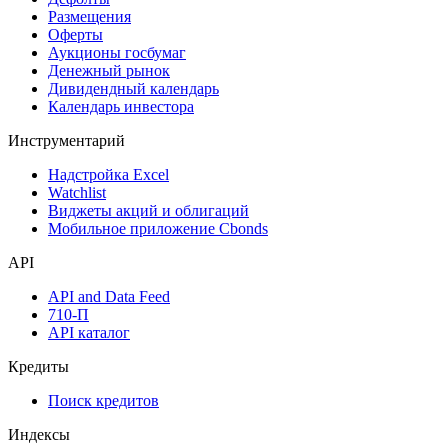
Размещения
Оферты
Аукционы госбумаг
Денежный рынок
Дивидендный календарь
Календарь инвестора
Инструментарий
Надстройка Excel
Watchlist
Виджеты акций и облигаций
Мобильное приложение Cbonds
API
API and Data Feed
710-П
API каталог
Кредиты
Поиск кредитов
Индексы