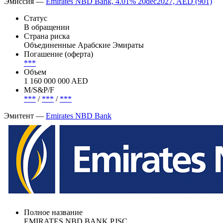
Эмиссия —
Emirates NBD Bank, 4.01% 20dec2027, AED (901)
Статус
В обращении
Страна риска
Объединенные Арабские Эмираты
Погашение (оферта)
***
Объем
1 160 000 000 AED
М/S&P/F
***
/
***
/
***
Эмитент —
Emirates NBD Bank
Полное название
EMIRATES NBD BANK PJSC