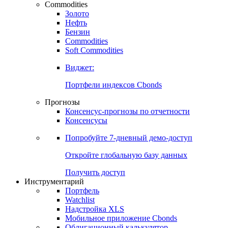
Commodities
Золото
Нефть
Бензин
Commodities
Soft Commodities
Виджет:
Портфели индексов Cbonds
Прогнозы
Консенсус-прогнозы по отчетности
Консенсусы
Попробуйте
7-дневный
демо-доступ
Откройте глобальную базу данных
Получить доступ
Инструментарий
Портфель
Watchlist
Надстройка XLS
Мобильное приложение Cbonds
Облигационный калькулятор