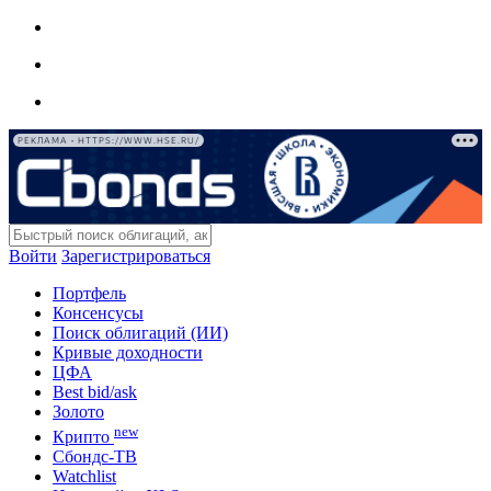
РЕКЛАМА • HTTPS://WWW.HSE.RU/
Войти
Зарегистрироваться
Портфель
Консенсусы
Поиск облигаций (ИИ)
Кривые доходности
ЦФА
Best bid/ask
Золото
new
Крипто
Сбондс-ТВ
Watchlist