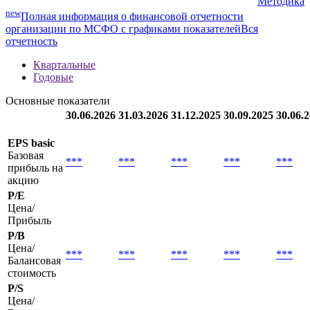
Методика
new
Полная информация о финансовой отчетности
организации по МСФО с графиками показателей
Вся
отчетность
Квартальные
Годовые
Основные показатели
30.06.2026
31.03.2026
31.12.2025
30.09.2025
30.06.
EPS basic
Базовая
***
***
***
***
***
прибыль на
акцию
P/E
Цена/
Прибыль
P/B
Цена/
***
***
***
***
***
Балансовая
стоимость
P/S
Цена/