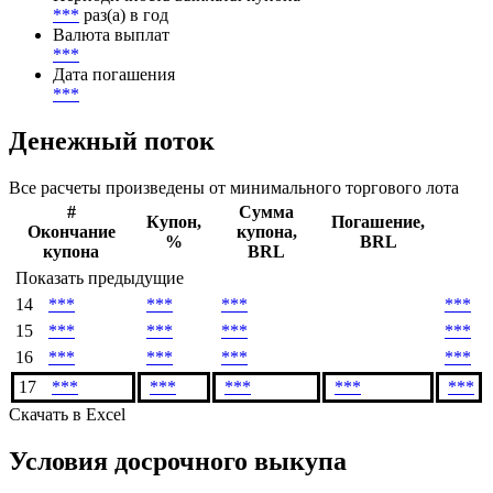
***
раз(а) в год
Валюта выплат
***
Дата погашения
***
Денежный поток
Все расчеты произведены от минимального торгового лота
#
Сумма
Купон,
Погашение,
Окончание
купона,
%
BRL
купона
BRL
Показать предыдущие
14
***
***
***
***
15
***
***
***
***
16
***
***
***
***
17
***
***
***
***
***
Скачать в Excel
Условия досрочного выкупа