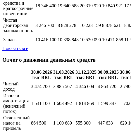
средства и
18 346 400
19 640 588
20 319 920
19 840 921
17 
краткосрочные
инвестиции
Чистая
дебиторская
8 246 700
8 828 278
10 228 159
8 878 621
8 8
задолженность
Запасы
10 416 100
10 398 848
10 520 090
10 471 858
11 
Показать все
Отчет о движении денежных средств
30.06.2026
31.03.2026
31.12.2025
30.09.2025
30.06
тыс BRL
тыс BRL
тыс BRL
тыс BRL
тыс
Чистый
3 474 700
3 885 567
4 346 604
4 863 720
2 790
доход
Износ и
амортизация
1 531 100
1 603 492
1 814 869
1 599 347
1 702
(денежный
поток)
Отложенный
налог на
864 500
1 100 689
555 300
447 633
629 1
прибыль