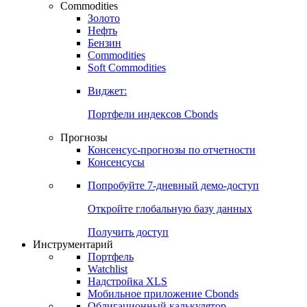
Commodities
Золото
Нефть
Бензин
Commodities
Soft Commodities
Виджет:
Портфели индексов Cbonds
Прогнозы
Консенсус-прогнозы по отчетности
Консенсусы
Попробуйте
7-дневный
демо-доступ
Откройте глобальную базу данных
Получить доступ
Инструментарий
Портфель
Watchlist
Надстройка XLS
Мобильное приложение Cbonds
Облигационный калькулятор