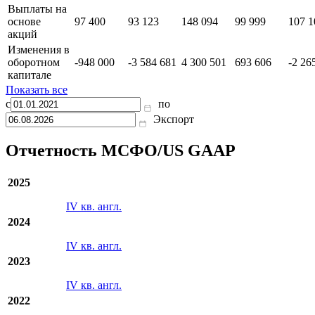
Выплаты на
основе
97 400
93 123
148 094
99 999
107 1
акций
Изменения в
оборотном
-948 000
-3 584 681
4 300 501
693 606
-2 26
капитале
Показать все
с
по
Экспорт
Отчетность МСФО/US GAAP
2025
IV кв. англ.
2024
IV кв. англ.
2023
IV кв. англ.
2022