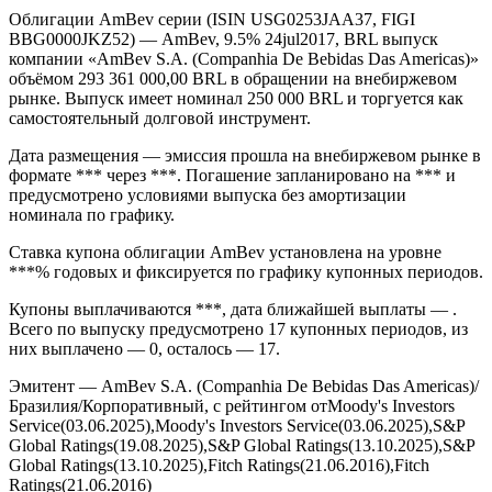
Облигации AmBev серии (ISIN USG0253JAA37, FIGI
BBG0000JKZ52) — AmBev, 9.5% 24jul2017, BRL выпуск
компании «AmBev S.A. (Companhia De Bebidas Das Americas)»
объёмом 293 361 000,00 BRL в обращении на внебиржевом
рынке. Выпуск имеет номинал 250 000 BRL и торгуется как
самостоятельный долговой инструмент.
Дата размещения — эмиссия прошла на внебиржевом рынке в
формате *** через ***. Погашение запланировано на *** и
предусмотрено условиями выпуска без амортизации
номинала по графику.
Ставка купона облигации AmBev установлена на уровне
***% годовых и фиксируется по графику купонных периодов.
Купоны выплачиваются ***, дата ближайшей выплаты — .
Всего по выпуску предусмотрено 17 купонных периодов, из
них выплачено — 0, осталось — 17.
Эмитент — AmBev S.A. (Companhia De Bebidas Das Americas)/
Бразилия/Корпоративный, с рейтингом отMoody's Investors
Service(03.06.2025),Moody's Investors Service(03.06.2025),S&P
Global Ratings(19.08.2025),S&P Global Ratings(13.10.2025),S&P
Global Ratings(13.10.2025),Fitch Ratings(21.06.2016),Fitch
Ratings(21.06.2016)