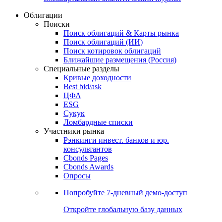
Облигации
Поиски
Поиск облигаций & Карты рынка
Поиск облигаций (ИИ)
Поиск котировок облигаций
Ближайшие размещения (Россия)
Специальные разделы
Кривые доходности
Best bid/ask
ЦФА
ESG
Сукук
Ломбардные списки
Участники рынка
Рэнкинги инвест. банков и юр.
консультантов
Cbonds Pages
Cbonds Awards
Опросы
Попробуйте
7-дневный
демо-доступ
Откройте глобальную базу данных