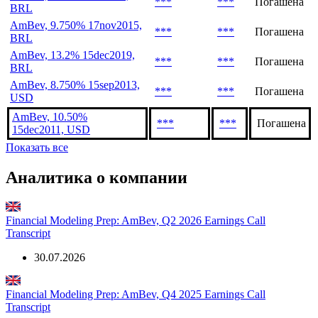
***
***
Погашена
BRL
AmBev, 9.750% 17nov2015,
***
***
Погашена
BRL
AmBev, 13.2% 15dec2019,
***
***
Погашена
BRL
AmBev, 8.750% 15sep2013,
***
***
Погашена
USD
AmBev, 10.50%
***
***
Погашена
15dec2011, USD
Показать все
Аналитика о компании
Financial Modeling Prep: AmBev, Q2 2026 Earnings Call
Transcript
30.07.2026
Financial Modeling Prep: AmBev, Q4 2025 Earnings Call
Transcript