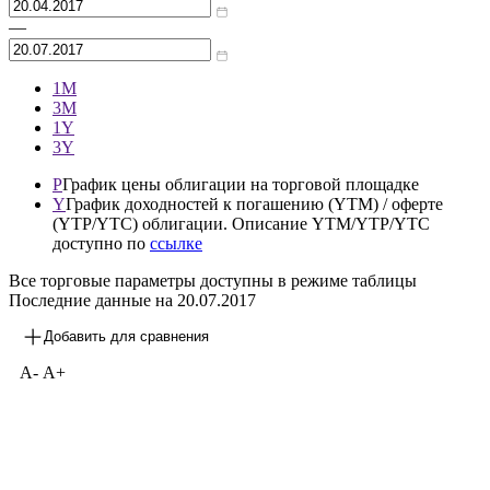
—
1М
3М
1Y
3Y
P
График цены облигации на торговой площадке
Y
График доходностей к погашению (YTM) / оферте
(YTP/YTC) облигации. Описание YTM/YTP/YTC
доступно по
ссылке
Все торговые параметры доступны в режиме таблицы
Последние данные на
20.07.2017
Добавить для сравнения