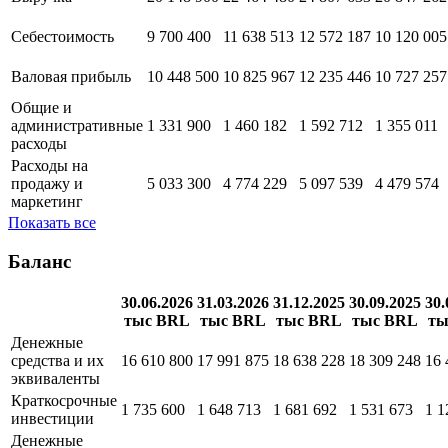
Себестоимость
9 700 400
11 638 513
12 572 187
10 120 005
Валовая прибыль
10 448 500
10 825 967
12 235 446
10 727 257
Общие и
административные
1 331 900
1 460 182
1 592 712
1 355 011
расходы
Расходы на
продажу и
5 033 300
4 774 229
5 097 539
4 479 574
маркетинг
Показать все
Баланс
30.06.2026
31.03.2026
31.12.2025
30.09.2025
30.
тыс BRL
тыс BRL
тыс BRL
тыс BRL
ты
Денежные
средства и их
16 610 800
17 991 875
18 638 228
18 309 248
16 
эквиваленты
Краткосрочные
1 735 600
1 648 713
1 681 692
1 531 673
1 1
инвестиции
Денежные