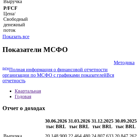
Выручка
P/FCF
Цена/
Свободный
денежный
поток
Показать все
Показатели МСФО
Методика
new
Полная информация о финансовой отчетности
организации по МСФО с графиками показателей
Вся
отчетность
Квартальная
Годовая
Отчет о доходах
30.06.2026
31.03.2026
31.12.2025
30.09.2025
тыс BRL
тыс BRL
тыс BRL
тыс BRL
Выручка
20 148 900
22 464 480
24 807 633
20 847 262