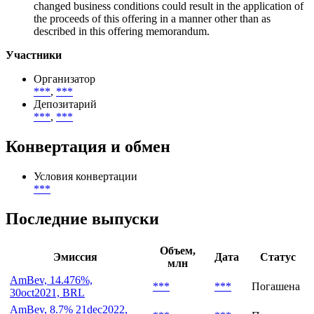
changed business conditions could result in the application of
the proceeds of this offering in a manner other than as
described in this offering memorandum.
Участники
Организатор
***
,
***
Депозитарий
***
,
***
Конвертация и обмен
Условия конвертации
***
Последние выпуски
Объем,
Эмиссия
Дата
Статус
млн
AmBev, 14.476%,
***
***
Погашена
30oct2021, BRL
AmBev, 8.7% 21dec2022,