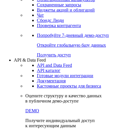
Сохраненные запросы
Виджеты акций и облигаций
Чат
Сбондс Люди
Проверка контрагента
Попробуйте
7-дневный
демо-доступ
Откройте глобальную базу данных
Получить доступ
API & Data Feed
API and Data Feed
API каталог
Готовые модули интеграции
Документация
Кастомные проекты для бизнеса
Оцените структуру и качество данных
в публичном демо-доступе
DEMO
Получите индивидуальный доступ
к интересующим данным