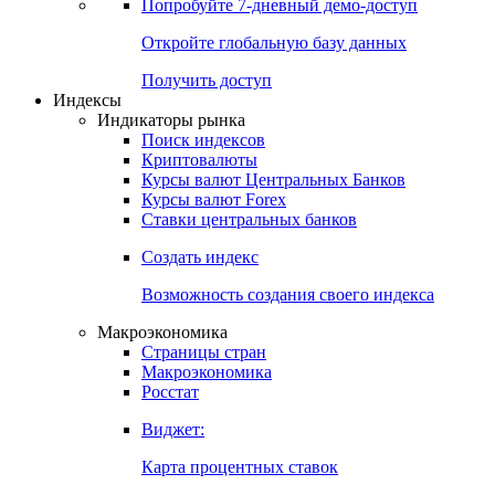
Попробуйте
7-дневный
демо-доступ
Откройте глобальную базу данных
Получить доступ
Индексы
Индикаторы рынка
Поиск индексов
Криптовалюты
Курсы валют Центральных Банков
Курсы валют Forex
Ставки центральных банков
Создать индекс
Возможность создания своего индекса
Макроэкономика
Страницы стран
Макроэкономика
Росстат
Виджет:
Карта процентных ставок