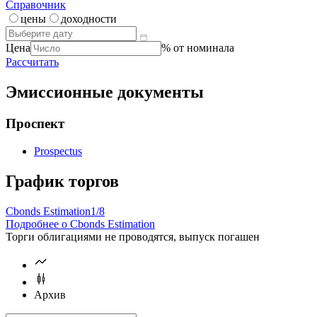
Справочник
цены
доходности
Цена
% от номинала
Рассчитать
Эмиссионные документы
Проспект
Prospectus
График торгов
Cbonds Estimation
1/8
Подробнее о Cbonds Estimation
Торги облигациями не проводятся, выпуск погашен
Архив