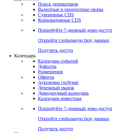
Откройте глобальную базу данных
Получить доступ
Деривативы
Поиск деривативов
Валютные и процентные свопы
Суверенные CDS
Корпоративные CDS
Попробуйте
7-дневный
демо-доступ
Откройте глобальную базу данных
Получить доступ
Календарь
Календарь событий
Дефолты
Размещения
Оферты
Аукционы госбумаг
Денежный рынок
Дивидендный календарь
Календарь инвестора
Попробуйте
7-дневный
демо-доступ