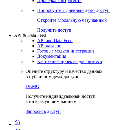
Виджеты акций и облигаций
Чат
Сбондс Люди
Проверка контрагента
Попробуйте
7-дневный
демо-доступ
Откройте глобальную базу данных
Получить доступ
API & Data Feed
API and Data Feed
API каталог
Готовые модули интеграции
Документация
Кастомные проекты для бизнеса
Оцените структуру и качество данных
в публичном демо-доступе
DEMO
Получите индивидуальный доступ
к интересующим данным
Запросить доступ