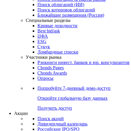
Облигации
Поиски
Поиск облигаций & Карты рынка
Поиск облигаций (ИИ)
Поиск котировок облигаций
Ближайшие размещения (Россия)
Специальные разделы
Кривые доходности
Best bid/ask
ЦФА
ESG
Сукук
Ломбардные списки
Участники рынка
Рэнкинги инвест. банков и юр. консультантов
Cbonds Pages
Cbonds Awards
Опросы
Попробуйте
7-дневный
демо-доступ
Откройте глобальную базу данных
Получить доступ