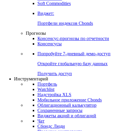
Золото
Нефть
Бензин
Commodities
Soft Commodities
Виджет:
Портфели индексов Cbonds
Прогнозы
Консенсус-прогнозы по отчетности
Консенсусы
Попробуйте
7-дневный
демо-доступ
Откройте глобальную базу данных
Получить доступ
Инструментарий
Портфель
Watchlist
Надстройка XLS
Мобильное приложение Cbonds
Облигационный калькулятор
Сохраненные запросы