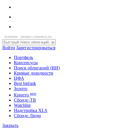
РЕКЛАМА • CBONDS-CONGRESS.RU
Войти
Зарегистрироваться
Портфель
Консенсусы
Поиск облигаций (ИИ)
Кривые доходности
ЦФА
Best bid/ask
Золото
new
Крипто
Сбондс-ТВ
Watchlist
Надстройка XLS