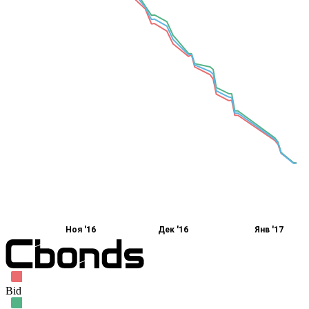
Ноя '16
Дек '16
Янв '17
Bid