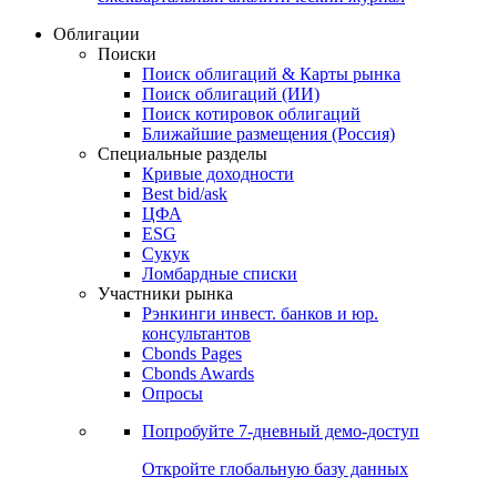
Облигации
Поиски
Поиск облигаций & Карты рынка
Поиск облигаций (ИИ)
Поиск котировок облигаций
Ближайшие размещения (Россия)
Специальные разделы
Кривые доходности
Best bid/ask
ЦФА
ESG
Сукук
Ломбардные списки
Участники рынка
Рэнкинги инвест. банков и юр.
консультантов
Cbonds Pages
Cbonds Awards
Опросы
Попробуйте
7-дневный
демо-доступ
Откройте глобальную базу данных