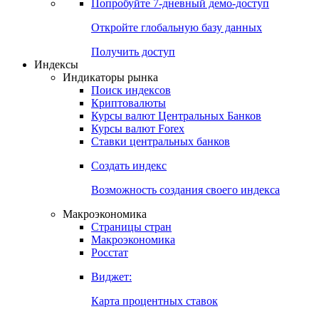
Попробуйте
7-дневный
демо-доступ
Откройте глобальную базу данных
Получить доступ
Индексы
Индикаторы рынка
Поиск индексов
Криптовалюты
Курсы валют Центральных Банков
Курсы валют Forex
Ставки центральных банков
Создать индекс
Возможность создания своего индекса
Макроэкономика
Страницы стран
Макроэкономика
Росстат
Виджет:
Карта процентных ставок