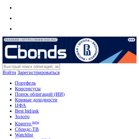
РЕКЛАМА • HTTPS://WWW.HSE.RU/
Войти
Зарегистрироваться
Портфель
Консенсусы
Поиск облигаций (ИИ)
Кривые доходности
ЦФА
Best bid/ask
Золото
new
Крипто
Сбондс-ТВ
Watchlist