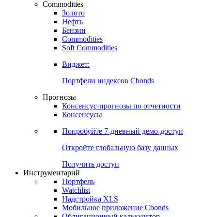
Commodities
Золото
Нефть
Бензин
Commodities
Soft Commodities
Виджет:
Портфели индексов Cbonds
Прогнозы
Консенсус-прогнозы по отчетности
Консенсусы
Попробуйте
7-дневный
демо-доступ
Откройте глобальную базу данных
Получить доступ
Инструментарий
Портфель
Watchlist
Надстройка XLS
Мобильное приложение Cbonds
Облигационный калькулятор