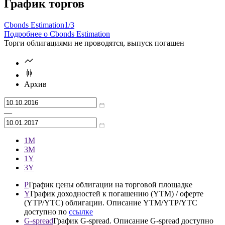
График торгов
Cbonds Estimation
1/3
Подробнее о Cbonds Estimation
Торги облигациями не проводятся, выпуск погашен
Архив
—
1М
3М
1Y
3Y
P
График цены облигации на торговой площадке
Y
График доходностей к погашению (YTM) / оферте
(YTP/YTC) облигации. Описание YTM/YTP/YTC
доступно по
ссылке
G-spread
График G-spread. Описание G-spread доступно