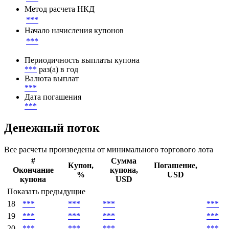
Метод расчета НКД
***
Начало начисления купонов
***
Периодичность выплаты купона
***
раз(а) в год
Валюта выплат
***
Дата погашения
***
Денежный поток
Все расчеты произведены от минимального торгового лота
#
Сумма
Купон,
Погашение,
Окончание
купона,
%
USD
купона
USD
Показать предыдущие
18
***
***
***
***
19
***
***
***
***
20
***
***
***
***