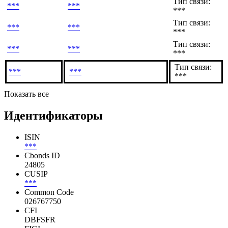
Тип связи:
***
***
***
Тип связи:
***
***
***
Тип связи:
***
***
***
Тип связи:
***
***
***
Показать все
Идентификаторы
ISIN
***
Cbonds ID
24805
CUSIP
***
Common Code
026767750
CFI
DBFSFR