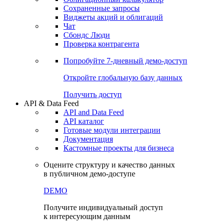
Сохраненные запросы
Виджеты акций и облигаций
Чат
Сбондс Люди
Проверка контрагента
Попробуйте
7-дневный
демо-доступ
Откройте глобальную базу данных
Получить доступ
API & Data Feed
API and Data Feed
API каталог
Готовые модули интеграции
Документация
Кастомные проекты для бизнеса
Оцените структуру и качество данных
в публичном демо-доступе
DEMO
Получите индивидуальный доступ
к интересующим данным