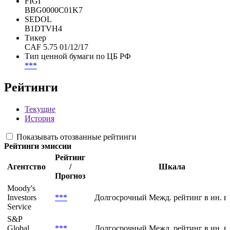
FIGI
BBG0000C01K7
SEDOL
B1DTVH4
Тикер
CAF 5.75 01/12/17
Тип ценной бумаги по ЦБ РФ
***
Рейтинги
Текущие
История
Показывать отозванные рейтинги
Рейтинги эмиссии
Рейтинг
Агентство
/
Шкала
Прогноз
Moody's
Investors
***
Долгосрочный Межд. рейтинг в ин. в
Service
S&P
Global
***
Долгосрочный Межд. рейтинг в ин. в