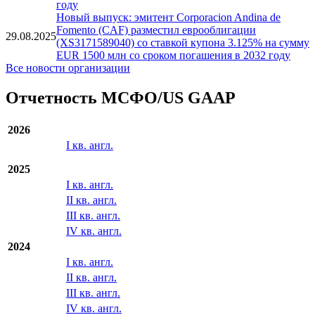
году
Новый выпуск: эмитент Corporacion Andina de
Fomento (CAF) разместил еврооблигации
29.08.2025
(XS3171589040) со ставкой купона 3.125% на сумму
EUR 1500 млн со сроком погашения в 2032 году
Все новости организации
Отчетность МСФО/US GAAP
2026
I кв. англ.
2025
I кв. англ.
II кв. англ.
III кв. англ.
IV кв. англ.
2024
I кв. англ.
II кв. англ.
III кв. англ.
IV кв. англ.