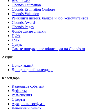
Best bid/ask
Cbonds Estimation
Cbonds Estimation Onshore
Cbonds Valuation
Рэнкинги инвест. банков и юр. консультантов
Cbonds Awards
Cbonds Pages
Ломбардные списки
ЦФА
ESG
Сукук
Самые популярные облигации на Cbonds.ru
Акции
Поиск акций
Дивидендный календарь
Календарь
Календарь событий
Дефолты
Размещения
Оферты
Аукционы госбумаг
Денежный рынок