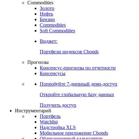
Commodities
Золото
Нефть
Бензин
Commodities
Soft Commodities
Виджет:
Портфели индексов Cbonds
Прогнозы
Консенсус-прогнозы по отчетности
Консенсусы
Попробуйте
7-дневный
демо-доступ
Откройте глобальную базу данных
Получить доступ
Инструментарий
Портфель
Watchlist
Надстройка XLS
Мобильное приложение Cbonds
Облигационный калькулятор