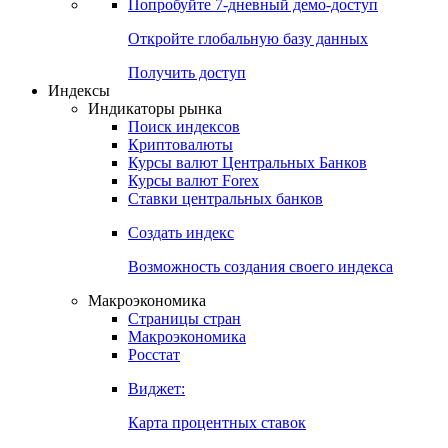
Попробуйте
7-дневный
демо-доступ
Откройте глобальную базу данных
Получить доступ
Индексы
Индикаторы рынка
Поиск индексов
Криптовалюты
Курсы валют Центральных Банков
Курсы валют Forex
Ставки центральных банков
Создать индекс
Возможность создания своего индекса
Макроэкономика
Страницы стран
Макроэкономика
Росстат
Виджет:
Карта процентных ставок