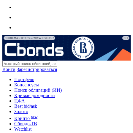
РЕКЛАМА • HTTPS://WWW.HSE.RU/
Войти
Зарегистрироваться
Портфель
Консенсусы
Поиск облигаций (ИИ)
Кривые доходности
ЦФА
Best bid/ask
Золото
new
Крипто
Сбондс-ТВ
Watchlist