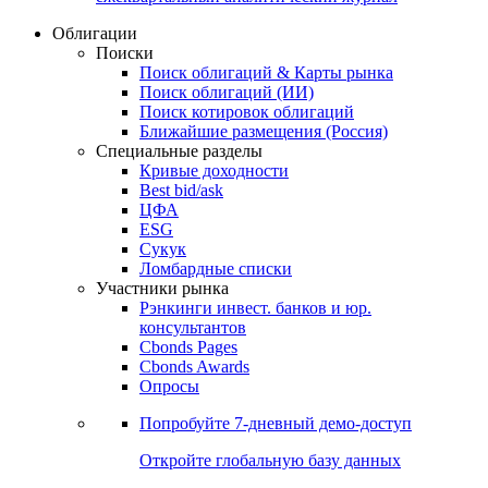
Облигации
Поиски
Поиск облигаций & Карты рынка
Поиск облигаций (ИИ)
Поиск котировок облигаций
Ближайшие размещения (Россия)
Специальные разделы
Кривые доходности
Best bid/ask
ЦФА
ESG
Сукук
Ломбардные списки
Участники рынка
Рэнкинги инвест. банков и юр.
консультантов
Cbonds Pages
Cbonds Awards
Опросы
Попробуйте
7-дневный
демо-доступ
Откройте глобальную базу данных