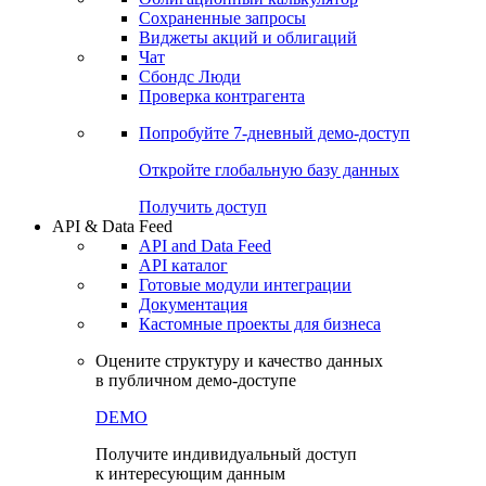
Сохраненные запросы
Виджеты акций и облигаций
Чат
Сбондс Люди
Проверка контрагента
Попробуйте
7-дневный
демо-доступ
Откройте глобальную базу данных
Получить доступ
API & Data Feed
API and Data Feed
API каталог
Готовые модули интеграции
Документация
Кастомные проекты для бизнеса
Оцените структуру и качество данных
в публичном демо-доступе
DEMO
Получите индивидуальный доступ
к интересующим данным