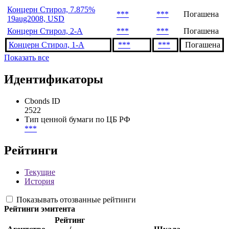
Концерн Стирол, 7.875%
***
***
Погашена
19aug2008, USD
Концерн Стирол, 2-А
***
***
Погашена
Концерн Стирол, 1-A
***
***
Погашена
Показать все
Идентификаторы
Cbonds ID
2522
Тип ценной бумаги по ЦБ РФ
***
Рейтинги
Текущие
История
Показывать отозванные рейтинги
Рейтинги эмитента
Рейтинг