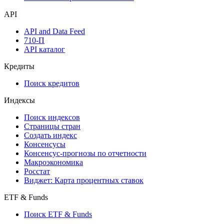
API
API and Data Feed
710-П
API каталог
Кредиты
Поиск кредитов
Индексы
Поиск индексов
Страницы стран
Создать индекс
Консенсусы
Консенсус-прогнозы по отчетности
Макроэкономика
Росстат
Виджет: Карта процентных ставок
ETF & Funds
Поиск ETF & Funds