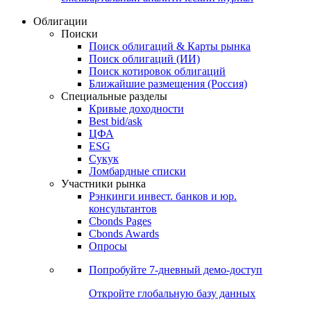
Облигации
Поиски
Поиск облигаций & Карты рынка
Поиск облигаций (ИИ)
Поиск котировок облигаций
Ближайшие размещения (Россия)
Специальные разделы
Кривые доходности
Best bid/ask
ЦФА
ESG
Сукук
Ломбардные списки
Участники рынка
Рэнкинги инвест. банков и юр.
консультантов
Cbonds Pages
Cbonds Awards
Опросы
Попробуйте
7-дневный
демо-доступ
Откройте глобальную базу данных