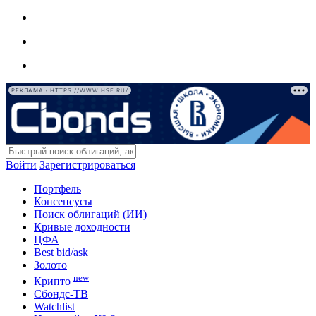
РЕКЛАМА • HTTPS://WWW.HSE.RU/
Войти
Зарегистрироваться
Портфель
Консенсусы
Поиск облигаций (ИИ)
Кривые доходности
ЦФА
Best bid/ask
Золото
new
Крипто
Сбондс-ТВ
Watchlist