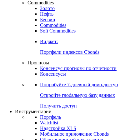
Commodities
Золото
Нефть
Бензин
Commodities
Soft Commodities
Виджет:
Портфели индексов Cbonds
Прогнозы
Консенсус-прогнозы по отчетности
Консенсусы
Попробуйте
7-дневный
демо-доступ
Откройте глобальную базу данных
Получить доступ
Инструментарий
Портфель
Watchlist
Надстройка XLS
Мобильное приложение Cbonds
Облигационный калькулятор