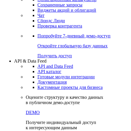
Сохраненные запросы
Виджеты акций и облигаций
Чат
Сбондс Люди
Проверка контрагента
Попробуйте
7-дневный
демо-доступ
Откройте глобальную базу данных
Получить доступ
API & Data Feed
API and Data Feed
API каталог
Готовые модули интеграции
Документация
Кастомные проекты для бизнеса
Оцените структуру и качество данных
в публичном демо-доступе
DEMO
Получите индивидуальный доступ
к интересующим данным