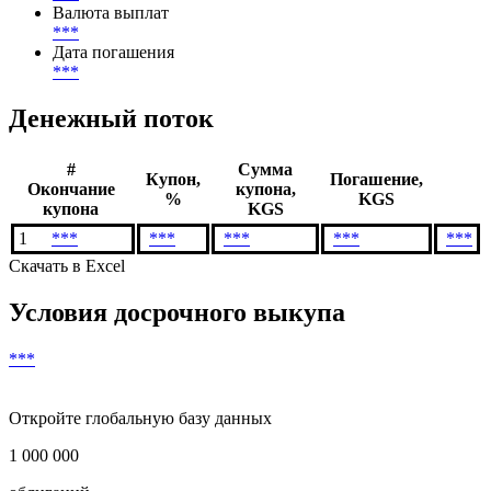
Валюта выплат
***
Дата погашения
***
Денежный поток
#
Сумма
Купон,
Погашение,
Окончание
купона,
%
KGS
купона
KGS
1
***
***
***
***
***
Скачать в Excel
Условия досрочного выкупа
***
Откройте глобальную базу данных
1 000 000