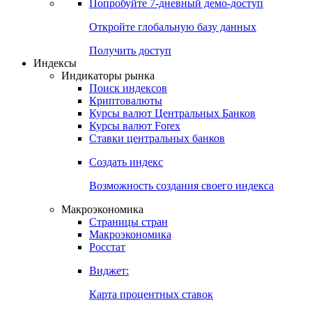
Попробуйте
7-дневный
демо-доступ
Откройте глобальную базу данных
Получить доступ
Индексы
Индикаторы рынка
Поиск индексов
Криптовалюты
Курсы валют Центральных Банков
Курсы валют Forex
Ставки центральных банков
Создать индекс
Возможность создания своего индекса
Макроэкономика
Страницы стран
Макроэкономика
Росстат
Виджет:
Карта процентных ставок