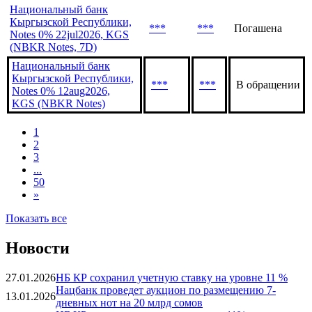
Национальный банк
Кыргызской Республики,
***
***
Погашена
Notes 0% 22jul2026, KGS
(NBKR Notes, 7D)
Национальный банк
Кыргызской Республики,
***
***
В обращении
Notes 0% 12aug2026,
KGS (NBKR Notes)
1
2
3
...
50
»
Показать все
Новости
27.01.2026
НБ КР сохранил учетную ставку на уровне 11 %
Нацбанк проведет аукцион по размещению 7-
13.01.2026
дневных нот на 20 млрд сомов