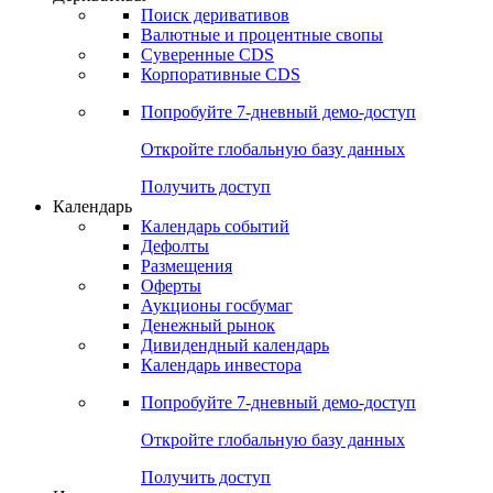
Откройте глобальную базу данных
Получить доступ
Деривативы
Поиск деривативов
Валютные и процентные свопы
Суверенные CDS
Корпоративные CDS
Попробуйте
7-дневный
демо-доступ
Откройте глобальную базу данных
Получить доступ
Календарь
Календарь событий
Дефолты
Размещения
Оферты
Аукционы госбумаг
Денежный рынок
Дивидендный календарь
Календарь инвестора
Попробуйте
7-дневный
демо-доступ