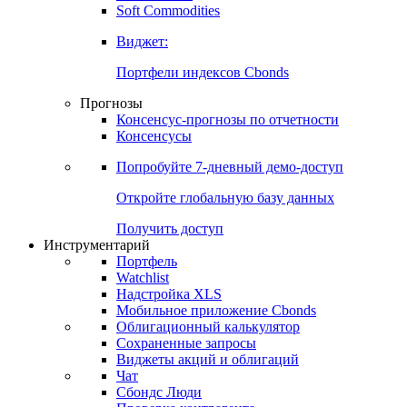
Золото
Нефть
Бензин
Commodities
Soft Commodities
Виджет:
Портфели индексов Cbonds
Прогнозы
Консенсус-прогнозы по отчетности
Консенсусы
Попробуйте
7-дневный
демо-доступ
Откройте глобальную базу данных
Получить доступ
Инструментарий
Портфель
Watchlist
Надстройка XLS
Мобильное приложение Cbonds
Облигационный калькулятор
Сохраненные запросы