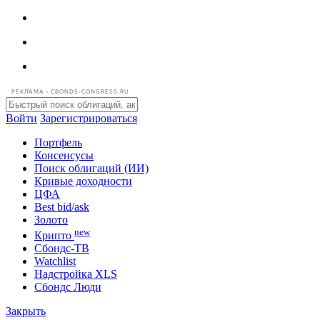
РЕКЛАМА • CBONDS-CONGRESS.RU
Войти
Зарегистрироваться
Портфель
Консенсусы
Поиск облигаций (ИИ)
Кривые доходности
ЦФА
Best bid/ask
Золото
new
Крипто
Сбондс-ТВ
Watchlist
Надстройка XLS