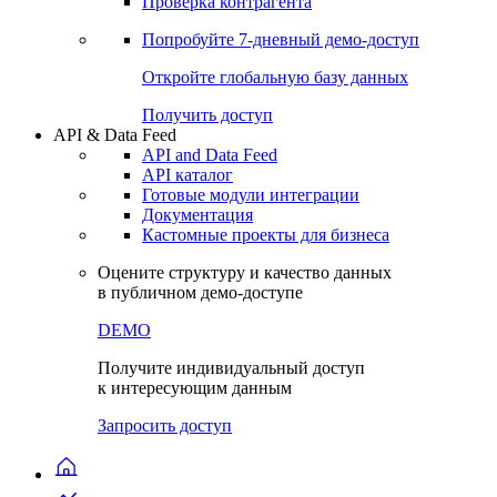
Виджеты акций и облигаций
Чат
Сбондс Люди
Проверка контрагента
Попробуйте
7-дневный
демо-доступ
Откройте глобальную базу данных
Получить доступ
API & Data Feed
API and Data Feed
API каталог
Готовые модули интеграции
Документация
Кастомные проекты для бизнеса
Оцените структуру и качество данных
в публичном демо-доступе
DEMO
Получите индивидуальный доступ
к интересующим данным
Запросить доступ