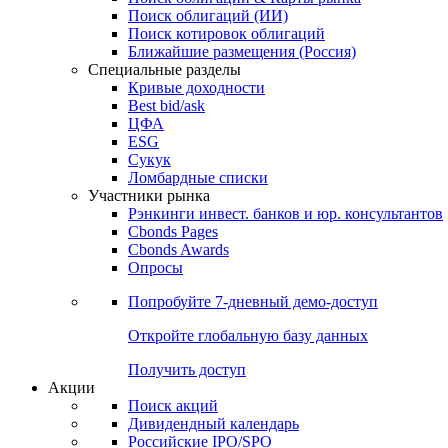
Облигации
Поиски
Поиск облигаций & Карты рынка
Поиск облигаций (ИИ)
Поиск котировок облигаций
Ближайшие размещения (Россия)
Специальные разделы
Кривые доходности
Best bid/ask
ЦФА
ESG
Сукук
Ломбардные списки
Участники рынка
Рэнкинги инвест. банков и юр. консультантов
Cbonds Pages
Cbonds Awards
Опросы
Попробуйте
7-дневный
демо-доступ
Откройте глобальную базу данных
Получить доступ