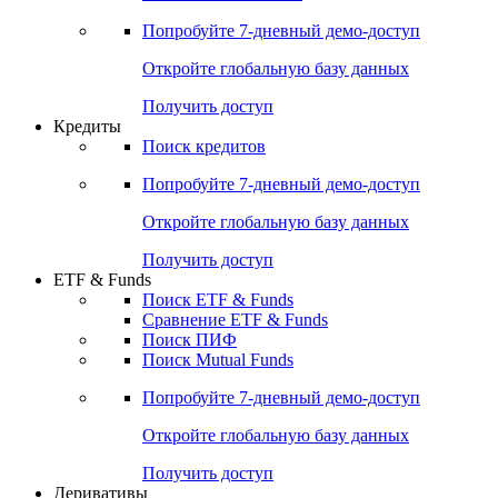
Акции
Поиск акций
Дивидендный календарь
Российские IPO/SPO
Попробуйте
7-дневный
демо-доступ
Откройте глобальную базу данных
Получить доступ
Кредиты
Поиск кредитов
Попробуйте
7-дневный
демо-доступ
Откройте глобальную базу данных
Получить доступ
ETF & Funds
Поиск ETF & Funds
Сравнение ETF & Funds
Поиск ПИФ
Поиск Mutual Funds
Попробуйте
7-дневный
демо-доступ