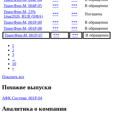
ТрансФин-М, 004P-05
***
***
В обращении
ТрансФин-М, 23%
***
***
Погашена
1mar2026, RUB (ЦФА)
ТрансФин-М, 001P-09
***
***
В обращении
ТрансФин-М, 001P-08
***
***
В обращении
ТрансФин-М, 001Р-07
***
***
В обращении
1
2
3
...
10
»
Показать все
Похожие выпуски
АФК Система, 001P-04
Аналитика о компании