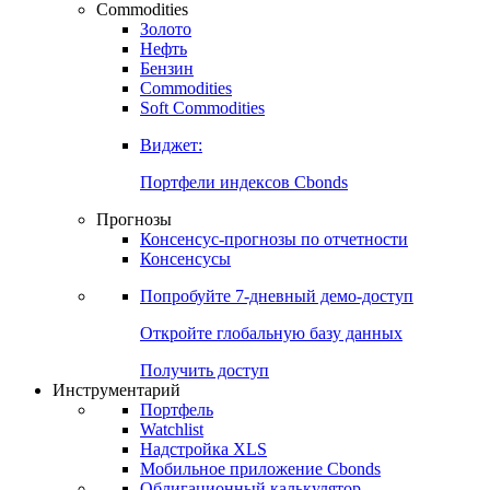
Commodities
Золото
Нефть
Бензин
Commodities
Soft Commodities
Виджет:
Портфели индексов Cbonds
Прогнозы
Консенсус-прогнозы по отчетности
Консенсусы
Попробуйте
7-дневный
демо-доступ
Откройте глобальную базу данных
Получить доступ
Инструментарий
Портфель
Watchlist
Надстройка XLS
Мобильное приложение Cbonds
Облигационный калькулятор