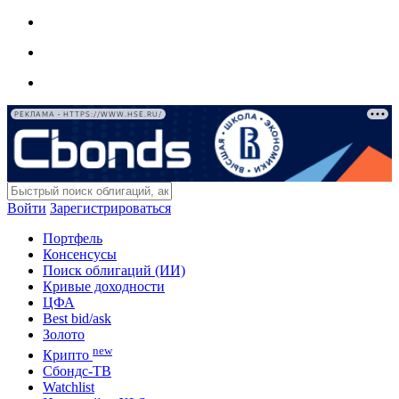
РЕКЛАМА • HTTPS://WWW.HSE.RU/
Войти
Зарегистрироваться
Портфель
Консенсусы
Поиск облигаций (ИИ)
Кривые доходности
ЦФА
Best bid/ask
Золото
new
Крипто
Сбондс-ТВ
Watchlist