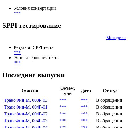
Условия конвертации
***
SPPI тестирование
Методика
Результат SPPI теста
***
Этап завершения теста
***
Последние выпуски
Объем,
Эмиссия
Дата
Статус
млн
ТрансФин-М, 003Р-03
***
***
В обращении
ТрансФин-М, 004P-01
***
***
В обращении
ТрансФин-М, 004P-02
***
***
В обращении
ТрансФин-М, 004P-03
***
***
В обращении
ТрансФин-М, 004P-04
***
***
В обращении