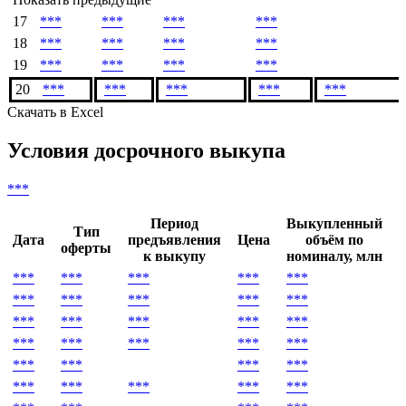
17
***
***
***
***
18
***
***
***
***
19
***
***
***
***
20
***
***
***
***
***
Скачать в Excel
Условия досрочного выкупа
***
Период
Выкупленный
Тип
Дата
предъявления
Цена
объём по
оферты
к выкупу
номиналу, млн
***
***
***
***
***
*
***
***
***
***
***
*
***
***
***
***
***
*
***
***
***
***
***
*
***
***
***
***
*
***
***
***
***
***
*