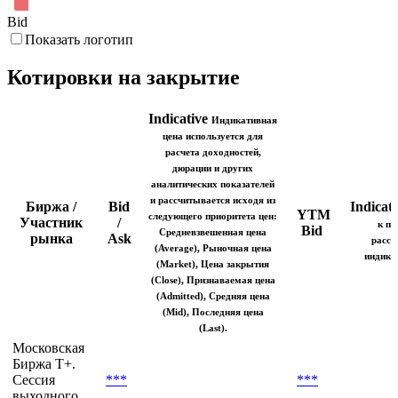
Bid
Показать логотип
Котировки на закрытие
Indicative
Индикативная
цена используется для
расчета доходностей,
дюрации и других
аналитических показателей
и рассчитывается исходя из
Биржа /
Bid
Indicati
YTM
следующего приоритета цен:
Участник
/
к по
Bid
Средневзвешенная цена
рынка
Ask
рассч
(Average), Рыночная цена
индика
(Market), Цена закрытия
(Close), Признаваемая цена
(Admitted), Средняя цена
(Mid), Последняя цена
(Last).
Московская
Биржа T+.
Сессия
***
***
выходного