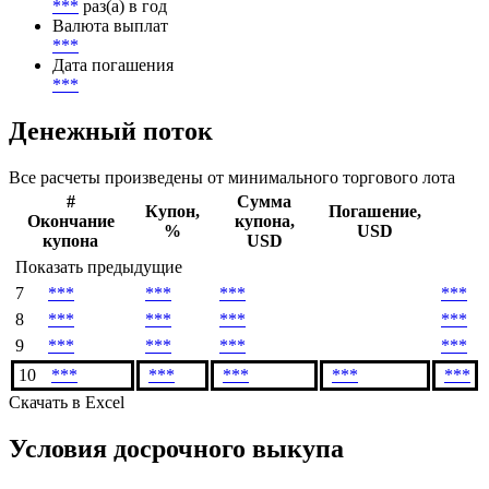
***
раз(а) в год
Валюта выплат
***
Дата погашения
***
Денежный поток
Все расчеты произведены от минимального торгового лота
#
Сумма
Купон,
Погашение,
Окончание
купона,
%
USD
купона
USD
Показать предыдущие
7
***
***
***
***
8
***
***
***
***
9
***
***
***
***
10
***
***
***
***
***
Скачать в Excel
Условия досрочного выкупа