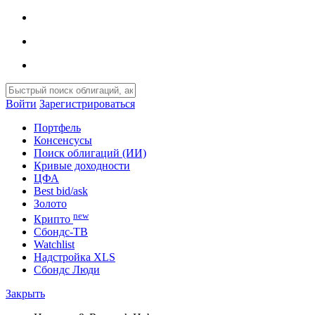
Войти
Зарегистрироваться
Портфель
Консенсусы
Поиск облигаций (ИИ)
Кривые доходности
ЦФА
Best bid/ask
Золото
new
Крипто
Сбондс-ТВ
Watchlist
Надстройка XLS
Сбондс Люди
Закрыть