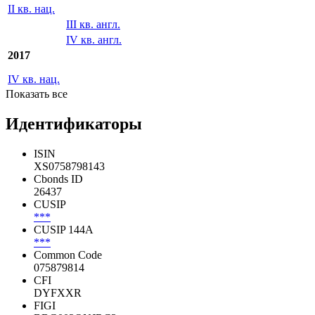
II кв. нац.
III кв. англ.
IV кв. англ.
2017
IV кв. нац.
Показать все
Идентификаторы
ISIN
XS0758798143
Cbonds ID
26437
CUSIP
***
CUSIP 144A
***
Common Code
075879814
CFI
DYFXXR
FIGI