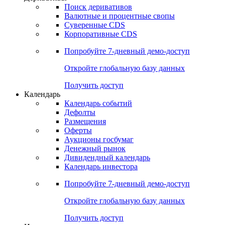
Поиск деривативов
Валютные и процентные свопы
Суверенные CDS
Корпоративные CDS
Попробуйте
7-дневный
демо-доступ
Откройте глобальную базу данных
Получить доступ
Календарь
Календарь событий
Дефолты
Размещения
Оферты
Аукционы госбумаг
Денежный рынок
Дивидендный календарь
Календарь инвестора
Попробуйте
7-дневный
демо-доступ
Откройте глобальную базу данных
Получить доступ