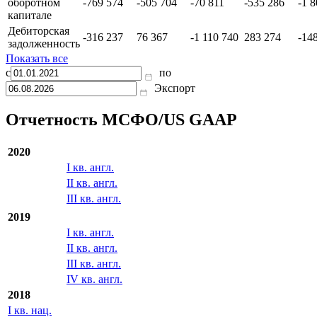
оборотном
-769 574
-505 704
-70 811
-535 286
-1 
капитале
Дебиторская
-316 237
76 367
-1 110 740
283 274
-14
задолженность
Показать все
с
по
Экспорт
Отчетность МСФО/US GAAP
2020
I кв. англ.
II кв. англ.
III кв. англ.
2019
I кв. англ.
II кв. англ.
III кв. англ.
IV кв. англ.
2018
I кв. нац.