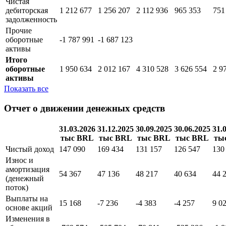
Чистая
дебиторская
1 212 677
1 256 207
2 112 936
965 353
751
задолженность
Прочие
оборотные
-1 787 991
-1 687 123
активы
Итого
оборотные
1 950 634
2 012 167
4 310 528
3 626 554
2 9
активы
Показать все
Отчет о движении денежных средств
31.03.2026
31.12.2025
30.09.2025
30.06.2025
31.
тыс BRL
тыс BRL
тыс BRL
тыс BRL
ты
Чистый доход
147 090
169 434
131 157
126 547
130
Износ и
амортизация
54 367
47 136
48 217
40 634
44 
(денежный
поток)
Выплаты на
15 168
-7 236
-4 383
-4 257
9 0
основе акций
Изменения в