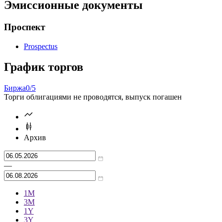
Эмиссионные документы
Проспект
Prospectus
График торгов
Биржа
0/5
Торги облигациями не проводятся, выпуск погашен
Архив
—
1М
3М
1Y
3Y