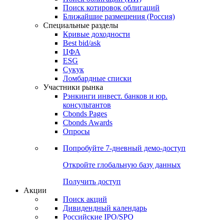
Поиск котировок облигаций
Ближайшие размещения (Россия)
Специальные разделы
Кривые доходности
Best bid/ask
ЦФА
ESG
Сукук
Ломбардные списки
Участники рынка
Рэнкинги инвест. банков и юр.
консультантов
Cbonds Pages
Cbonds Awards
Опросы
Попробуйте
7-дневный
демо-доступ
Откройте глобальную базу данных
Получить доступ
Акции
Поиск акций
Дивидендный календарь
Российские IPO/SPO