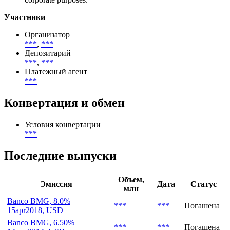
Участники
Организатор
***
,
***
Депозитарий
***
,
***
Платежный агент
***
Конвертация и обмен
Условия конвертации
***
Последние выпуски
Объем,
Эмиссия
Дата
Статус
млн
Banco BMG, 8.0%
***
***
Погашена
15apr2018, USD
Banco BMG, 6.50%
***
***
Погашена