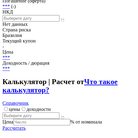
Погашение (оферта)
***
(-)
НКД
Нет данных
Страна риска
Бразилия
Текущий купон
-
Цена
***
Доходность / дюрация
***
Калькулятор | Расчет от
Что такое
калькулятор?
Справочник
цены
доходности
Цена
% от номинала
Рассчитать