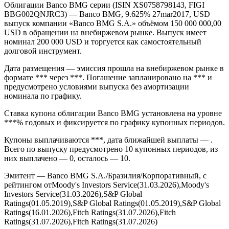
Облигации Banco BMG серии (ISIN XS0758798143, FIGI
BBG002QNJRC3) — Banco BMG, 9.625% 27mar2017, USD
выпуск компании «Banco BMG S.A.» объёмом 150 000 000,00
USD в обращении на внебиржевом рынке. Выпуск имеет
номинал 200 000 USD и торгуется как самостоятельный
долговой инструмент.
Дата размещения — эмиссия прошла на внебиржевом рынке в
формате *** через ***. Погашение запланировано на *** и
предусмотрено условиями выпуска без амортизации
номинала по графику.
Ставка купона облигации Banco BMG установлена на уровне
***% годовых и фиксируется по графику купонных периодов.
Купоны выплачиваются ***, дата ближайшей выплаты — .
Всего по выпуску предусмотрено 10 купонных периодов, из
них выплачено — 0, осталось — 10.
Эмитент — Banco BMG S.A./Бразилия/Корпоративный, с
рейтингом отMoody's Investors Service(31.03.2026),Moody's
Investors Service(31.03.2026),S&P Global
Ratings(01.05.2019),S&P Global Ratings(01.05.2019),S&P Global
Ratings(16.01.2026),Fitch Ratings(31.07.2026),Fitch
Ratings(31.07.2026),Fitch Ratings(31.07.2026)