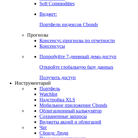
Soft Commodities
Виджет:
Портфели индексов Cbonds
Прогнозы
Консенсус-прогнозы по отчетности
Консенсусы
Попробуйте
7-дневный
демо-доступ
Откройте глобальную базу данных
Получить доступ
Инструментарий
Портфель
Watchlist
Надстройка XLS
Мобильное приложение Cbonds
Облигационный калькулятор
Сохраненные запросы
Виджеты акций и облигаций
Чат
Сбондс Люди