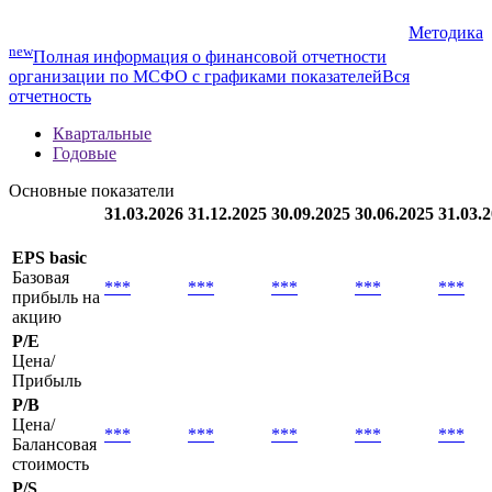
Методика
new
Полная информация о финансовой отчетности
организации по МСФО с графиками показателей
Вся
отчетность
Квартальные
Годовые
Основные показатели
31.03.2026
31.12.2025
30.09.2025
30.06.2025
31.03.
EPS basic
Базовая
***
***
***
***
***
прибыль на
акцию
P/E
Цена/
Прибыль
P/B
Цена/
***
***
***
***
***
Балансовая
стоимость
P/S