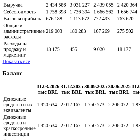
Выручка
2 434 586
3 031 227
2 439 055
2 420 364
Себестоимость
1 758 398
1 736 394
1 666 562
1 656 744
Валовая прибыль
676 188
1 113 672
772 493
763 620
Общие и
административные
219 003
180 283
167 269
275 502
расходы
Расходы на
продажу и
13 175
455
9 020
18 177
маркетинг
Показать все
Баланс
31.03.2026
31.12.2025
30.09.2025
30.06.2025
31.
тыс BRL
тыс BRL
тыс BRL
тыс BRL
ты
Денежные
средства и их
1 950 634
2 012 167
1 750 573
2 206 072
1 8
эквиваленты
Денежные
средства и
1 950 634
2 012 167
1 750 573
2 206 072
1 8
краткосрочные
инвестиции