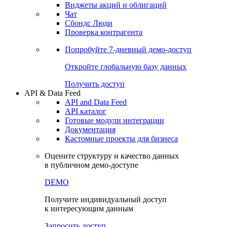
Виджеты акций и облигаций
Чат
Сбондс Люди
Проверка контрагента
Попробуйте
7-дневный
демо-доступ
Откройте глобальную базу данных
Получить доступ
API & Data Feed
API and Data Feed
API каталог
Готовые модули интеграции
Документация
Кастомные проекты для бизнеса
Оцените структуру и качество данных
в публичном демо-доступе
DEMO
Получите индивидуальный доступ
к интересующим данным
Запросить доступ