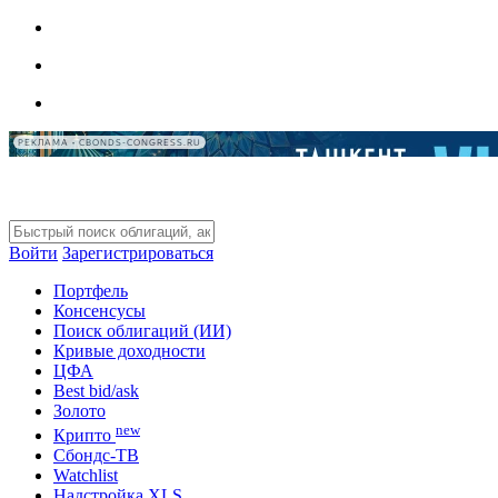
РЕКЛАМА • CBONDS-CONGRESS.RU
Войти
Зарегистрироваться
Портфель
Консенсусы
Поиск облигаций (ИИ)
Кривые доходности
ЦФА
Best bid/ask
Золото
new
Крипто
Сбондс-ТВ
Watchlist
Надстройка XLS