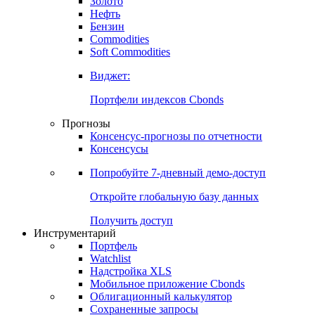
Золото
Нефть
Бензин
Commodities
Soft Commodities
Виджет:
Портфели индексов Cbonds
Прогнозы
Консенсус-прогнозы по отчетности
Консенсусы
Попробуйте
7-дневный
демо-доступ
Откройте глобальную базу данных
Получить доступ
Инструментарий
Портфель
Watchlist
Надстройка XLS
Мобильное приложение Cbonds
Облигационный калькулятор
Сохраненные запросы