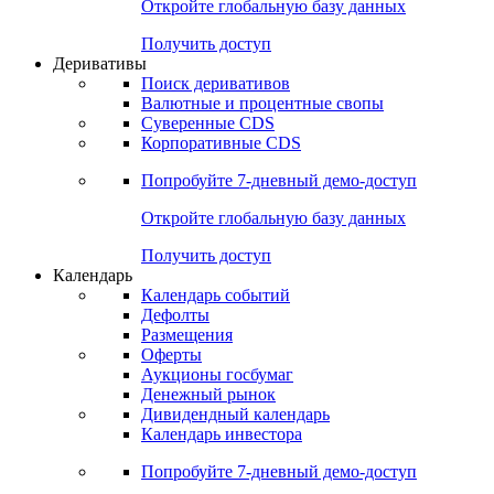
Откройте глобальную базу данных
Получить доступ
Деривативы
Поиск деривативов
Валютные и процентные свопы
Суверенные CDS
Корпоративные CDS
Попробуйте
7-дневный
демо-доступ
Откройте глобальную базу данных
Получить доступ
Календарь
Календарь событий
Дефолты
Размещения
Оферты
Аукционы госбумаг
Денежный рынок
Дивидендный календарь
Календарь инвестора
Попробуйте
7-дневный
демо-доступ