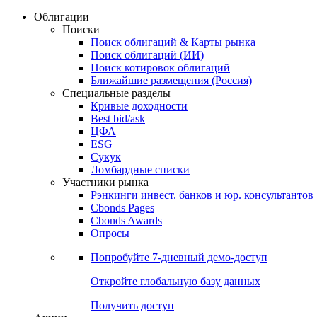
Облигации
Поиски
Поиск облигаций & Карты рынка
Поиск облигаций (ИИ)
Поиск котировок облигаций
Ближайшие размещения (Россия)
Специальные разделы
Кривые доходности
Best bid/ask
ЦФА
ESG
Сукук
Ломбардные списки
Участники рынка
Рэнкинги инвест. банков и юр. консультантов
Cbonds Pages
Cbonds Awards
Опросы
Попробуйте
7-дневный
демо-доступ
Откройте глобальную базу данных
Получить доступ