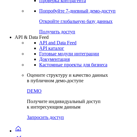
Виджеты акций и облигаций
Чат
Сбондс Люди
Проверка контрагента
Попробуйте
7-дневный
демо-доступ
Откройте глобальную базу данных
Получить доступ
API & Data Feed
API and Data Feed
API каталог
Готовые модули интеграции
Документация
Кастомные проекты для бизнеса
Оцените структуру и качество данных
в публичном демо-доступе
DEMO
Получите индивидуальный доступ
к интересующим данным
Запросить доступ