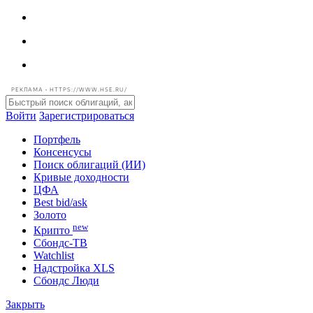
РЕКЛАМА • HTTPS://WWW.HSE.RU/
Войти
Зарегистрироваться
Портфель
Консенсусы
Поиск облигаций (ИИ)
Кривые доходности
ЦФА
Best bid/ask
Золото
new
Крипто
Сбондс-ТВ
Watchlist
Надстройка XLS