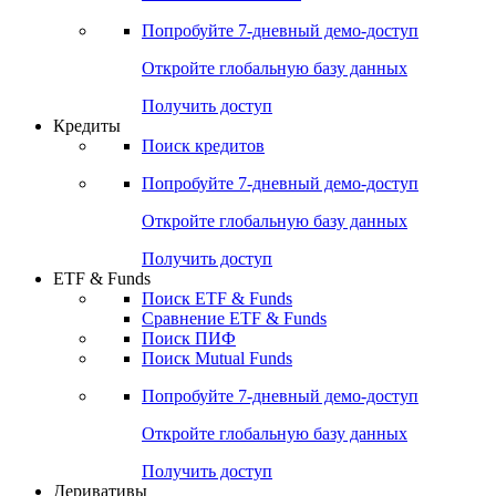
Акции
Поиск акций
Дивидендный календарь
Российские IPO/SPO
Попробуйте
7-дневный
демо-доступ
Откройте глобальную базу данных
Получить доступ
Кредиты
Поиск кредитов
Попробуйте
7-дневный
демо-доступ
Откройте глобальную базу данных
Получить доступ
ETF & Funds
Поиск ETF & Funds
Сравнение ETF & Funds
Поиск ПИФ
Поиск Mutual Funds
Попробуйте
7-дневный
демо-доступ