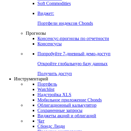
Золото
Нефть
Бензин
Commodities
Soft Commodities
Виджет:
Портфели индексов Cbonds
Прогнозы
Консенсус-прогнозы по отчетности
Консенсусы
Попробуйте
7-дневный
демо-доступ
Откройте глобальную базу данных
Получить доступ
Инструментарий
Портфель
Watchlist
Надстройка XLS
Мобильное приложение Cbonds
Облигационный калькулятор
Сохраненные запросы