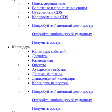
Откройте глобальную базу данных
Получить доступ
Деривативы
Поиск деривативов
Валютные и процентные свопы
Суверенные CDS
Корпоративные CDS
Попробуйте
7-дневный
демо-доступ
Откройте глобальную базу данных
Получить доступ
Календарь
Календарь событий
Дефолты
Размещения
Оферты
Аукционы госбумаг
Денежный рынок
Дивидендный календарь
Календарь инвестора
Попробуйте
7-дневный
демо-доступ