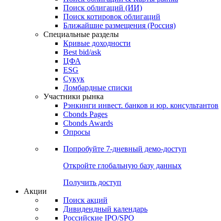
Облигации
Поиски
Поиск облигаций & Карты рынка
Поиск облигаций (ИИ)
Поиск котировок облигаций
Ближайшие размещения (Россия)
Специальные разделы
Кривые доходности
Best bid/ask
ЦФА
ESG
Сукук
Ломбардные списки
Участники рынка
Рэнкинги инвест. банков и юр. консультантов
Cbonds Pages
Cbonds Awards
Опросы
Попробуйте
7-дневный
демо-доступ
Откройте глобальную базу данных
Получить доступ