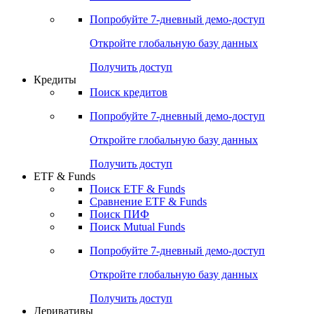
Акции
Поиск акций
Дивидендный календарь
Российские IPO/SPO
Попробуйте
7-дневный
демо-доступ
Откройте глобальную базу данных
Получить доступ
Кредиты
Поиск кредитов
Попробуйте
7-дневный
демо-доступ
Откройте глобальную базу данных
Получить доступ
ETF & Funds
Поиск ETF & Funds
Сравнение ETF & Funds
Поиск ПИФ
Поиск Mutual Funds
Попробуйте
7-дневный
демо-доступ