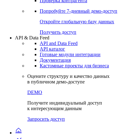
Виджеты акций и облигаций
Чат
Сбондс Люди
Проверка контрагента
Попробуйте
7-дневный
демо-доступ
Откройте глобальную базу данных
Получить доступ
API & Data Feed
API and Data Feed
API каталог
Готовые модули интеграции
Документация
Кастомные проекты для бизнеса
Оцените структуру и качество данных
в публичном демо-доступе
DEMO
Получите индивидуальный доступ
к интересующим данным
Запросить доступ