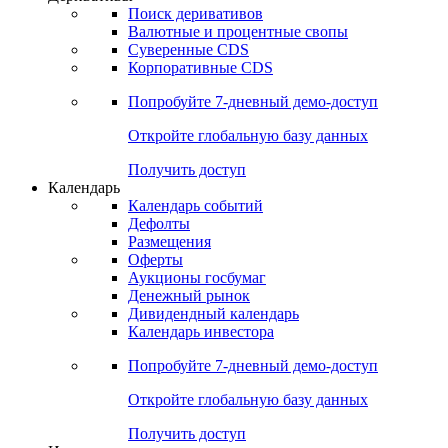
Откройте глобальную базу данных
Получить доступ
Деривативы
Поиск деривативов
Валютные и процентные свопы
Суверенные CDS
Корпоративные CDS
Попробуйте
7-дневный
демо-доступ
Откройте глобальную базу данных
Получить доступ
Календарь
Календарь событий
Дефолты
Размещения
Оферты
Аукционы госбумаг
Денежный рынок
Дивидендный календарь
Календарь инвестора
Попробуйте
7-дневный
демо-доступ