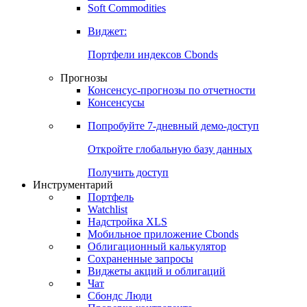
Золото
Нефть
Бензин
Commodities
Soft Commodities
Виджет:
Портфели индексов Cbonds
Прогнозы
Консенсус-прогнозы по отчетности
Консенсусы
Попробуйте
7-дневный
демо-доступ
Откройте глобальную базу данных
Получить доступ
Инструментарий
Портфель
Watchlist
Надстройка XLS
Мобильное приложение Cbonds
Облигационный калькулятор
Сохраненные запросы