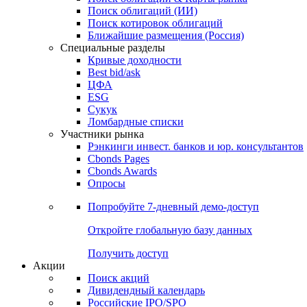
Облигации
Поиски
Поиск облигаций & Карты рынка
Поиск облигаций (ИИ)
Поиск котировок облигаций
Ближайшие размещения (Россия)
Специальные разделы
Кривые доходности
Best bid/ask
ЦФА
ESG
Сукук
Ломбардные списки
Участники рынка
Рэнкинги инвест. банков и юр. консультантов
Cbonds Pages
Cbonds Awards
Опросы
Попробуйте
7-дневный
демо-доступ
Откройте глобальную базу данных
Получить доступ