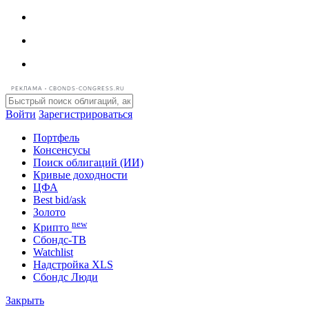
РЕКЛАМА • CBONDS-CONGRESS.RU
Войти
Зарегистрироваться
Портфель
Консенсусы
Поиск облигаций (ИИ)
Кривые доходности
ЦФА
Best bid/ask
Золото
new
Крипто
Сбондс-ТВ
Watchlist
Надстройка XLS