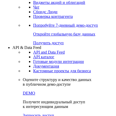
Виджеты акций и облигаций
Чат
Сбондс Люди
Проверка контрагента
Попробуйте
7-дневный
демо-доступ
Откройте глобальную базу данных
Получить доступ
API & Data Feed
API and Data Feed
API каталог
Готовые модули интеграции
Документация
Кастомные проекты для бизнеса
Оцените структуру и качество данных
в публичном демо-доступе
DEMO
Получите индивидуальный доступ
к интересующим данным
Запросить доступ