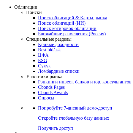
Облигации
Поиски
Поиск облигаций & Карты рынка
Поиск облигаций (ИИ)
Поиск котировок облигаций
Ближайшие размещения (Россия)
Специальные разделы
Кривые доходности
Best bid/ask
ЦФА
ESG
Сукук
Ломбардные списки
Участники рынка
Рэнкинги инвест. банков и юр. консультантов
Cbonds Pages
Cbonds Awards
Опросы
Попробуйте
7-дневный
демо-доступ
Откройте глобальную базу данных
Получить доступ