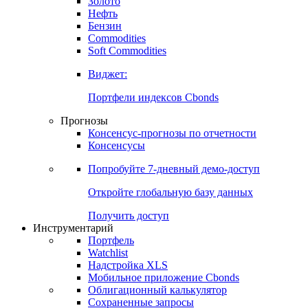
Золото
Нефть
Бензин
Commodities
Soft Commodities
Виджет:
Портфели индексов Cbonds
Прогнозы
Консенсус-прогнозы по отчетности
Консенсусы
Попробуйте
7-дневный
демо-доступ
Откройте глобальную базу данных
Получить доступ
Инструментарий
Портфель
Watchlist
Надстройка XLS
Мобильное приложение Cbonds
Облигационный калькулятор
Сохраненные запросы