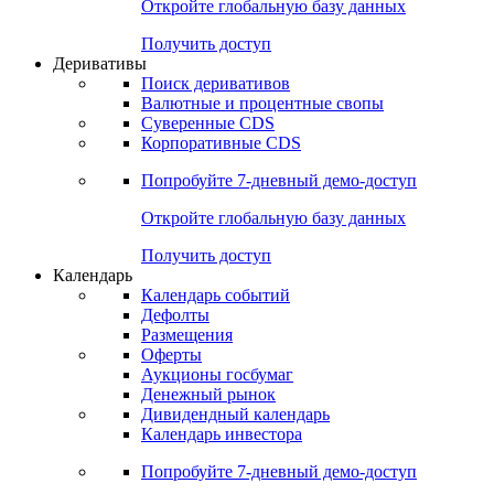
Откройте глобальную базу данных
Получить доступ
Деривативы
Поиск деривативов
Валютные и процентные свопы
Суверенные CDS
Корпоративные CDS
Попробуйте
7-дневный
демо-доступ
Откройте глобальную базу данных
Получить доступ
Календарь
Календарь событий
Дефолты
Размещения
Оферты
Аукционы госбумаг
Денежный рынок
Дивидендный календарь
Календарь инвестора
Попробуйте
7-дневный
демо-доступ