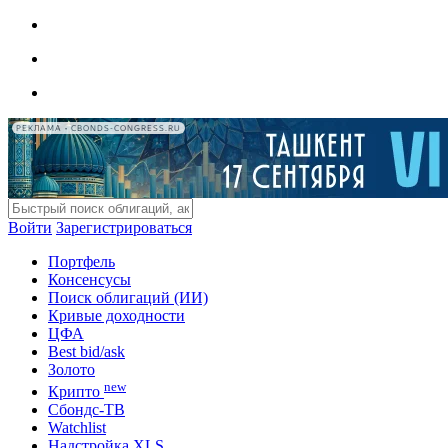
РЕКЛАМА • CBONDS-CONGRESS.RU
Войти
Зарегистрироваться
Портфель
Консенсусы
Поиск облигаций (ИИ)
Кривые доходности
ЦФА
Best bid/ask
Золото
new
Крипто
Сбондс-ТВ
Watchlist
Надстройка XLS