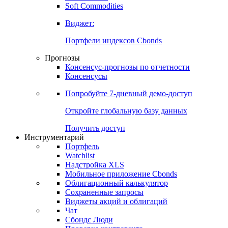
Золото
Нефть
Бензин
Commodities
Soft Commodities
Виджет:
Портфели индексов Cbonds
Прогнозы
Консенсус-прогнозы по отчетности
Консенсусы
Попробуйте
7-дневный
демо-доступ
Откройте глобальную базу данных
Получить доступ
Инструментарий
Портфель
Watchlist
Надстройка XLS
Мобильное приложение Cbonds
Облигационный калькулятор
Сохраненные запросы