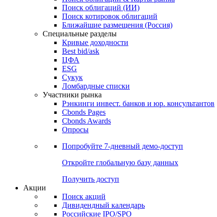
Облигации
Поиски
Поиск облигаций & Карты рынка
Поиск облигаций (ИИ)
Поиск котировок облигаций
Ближайшие размещения (Россия)
Специальные разделы
Кривые доходности
Best bid/ask
ЦФА
ESG
Сукук
Ломбардные списки
Участники рынка
Рэнкинги инвест. банков и юр. консультантов
Cbonds Pages
Cbonds Awards
Опросы
Попробуйте
7-дневный
демо-доступ
Откройте глобальную базу данных
Получить доступ