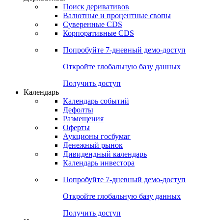
Откройте глобальную базу данных
Получить доступ
Деривативы
Поиск деривативов
Валютные и процентные свопы
Суверенные CDS
Корпоративные CDS
Попробуйте
7-дневный
демо-доступ
Откройте глобальную базу данных
Получить доступ
Календарь
Календарь событий
Дефолты
Размещения
Оферты
Аукционы госбумаг
Денежный рынок
Дивидендный календарь
Календарь инвестора
Попробуйте
7-дневный
демо-доступ