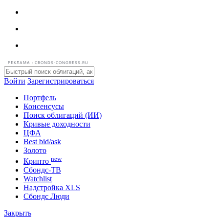
РЕКЛАМА • CBONDS-CONGRESS.RU
Войти
Зарегистрироваться
Портфель
Консенсусы
Поиск облигаций (ИИ)
Кривые доходности
ЦФА
Best bid/ask
Золото
new
Крипто
Сбондс-ТВ
Watchlist
Надстройка XLS