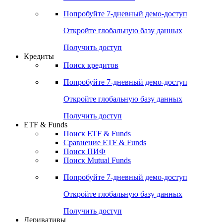
Акции
Поиск акций
Дивидендный календарь
Российские IPO/SPO
Попробуйте
7-дневный
демо-доступ
Откройте глобальную базу данных
Получить доступ
Кредиты
Поиск кредитов
Попробуйте
7-дневный
демо-доступ
Откройте глобальную базу данных
Получить доступ
ETF & Funds
Поиск ETF & Funds
Сравнение ETF & Funds
Поиск ПИФ
Поиск Mutual Funds
Попробуйте
7-дневный
демо-доступ