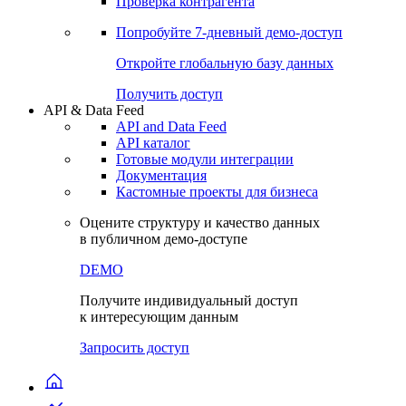
Виджеты акций и облигаций
Чат
Сбондс Люди
Проверка контрагента
Попробуйте
7-дневный
демо-доступ
Откройте глобальную базу данных
Получить доступ
API & Data Feed
API and Data Feed
API каталог
Готовые модули интеграции
Документация
Кастомные проекты для бизнеса
Оцените структуру и качество данных
в публичном демо-доступе
DEMO
Получите индивидуальный доступ
к интересующим данным
Запросить доступ