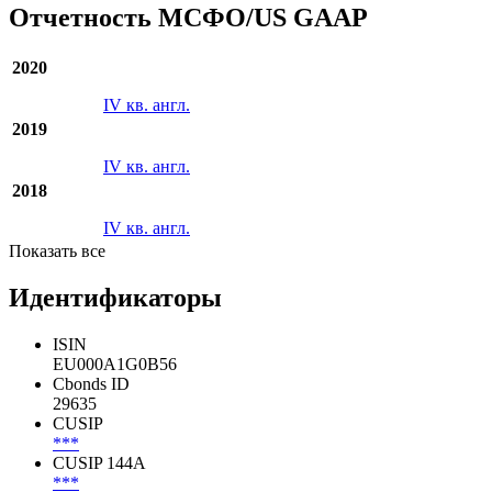
3.5% на сумму EUR 2500 млн со сроком погашения
в 2029 году
Все новости организации
Отчетность МСФО/US GAAP
2020
IV кв. англ.
2019
IV кв. англ.
2018
IV кв. англ.
Показать все
Идентификаторы
ISIN
EU000A1G0B56
Cbonds ID
29635