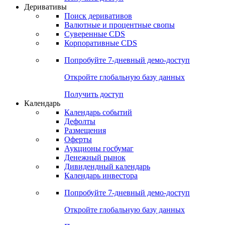
Откройте глобальную базу данных
Получить доступ
Деривативы
Поиск деривативов
Валютные и процентные свопы
Суверенные CDS
Корпоративные CDS
Попробуйте
7-дневный
демо-доступ
Откройте глобальную базу данных
Получить доступ
Календарь
Календарь событий
Дефолты
Размещения
Оферты
Аукционы госбумаг
Денежный рынок
Дивидендный календарь
Календарь инвестора