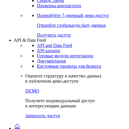
Сохраненные запросы
Виджеты акций и облигаций
Чат
Сбондс Люди
Проверка контрагента
Попробуйте
7-дневный
демо-доступ
Откройте глобальную базу данных
Получить доступ
API & Data Feed
API and Data Feed
API каталог
Готовые модули интеграции
Документация
Кастомные проекты для бизнеса
Оцените структуру и качество данных
в публичном демо-доступе
DEMO
Получите индивидуальный доступ
к интересующим данным