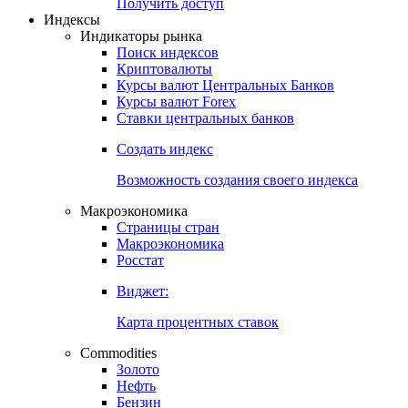
Попробуйте
7-дневный
демо-доступ
Откройте глобальную базу данных
Получить доступ
Индексы
Индикаторы рынка
Поиск индексов
Криптовалюты
Курсы валют Центральных Банков
Курсы валют Forex
Ставки центральных банков
Создать индекс
Возможность создания своего индекса
Макроэкономика
Страницы стран
Макроэкономика
Росстат
Виджет:
Карта процентных ставок