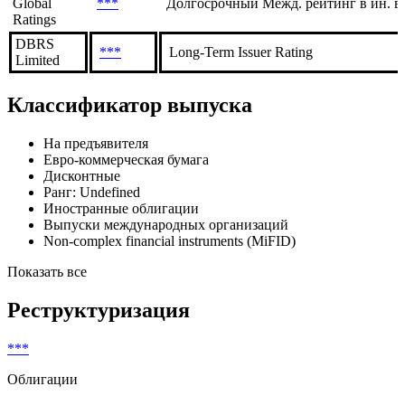
Долгосрочный Межд. рейтинг в ин. в
Investors
***
Рейтинговый отчет
Service
S&P
Global
***
Долгосрочный Межд. рейтинг в ин. в
Ratings
DBRS
***
Long-Term Issuer Rating
Limited
Классификатор выпуска
На предъявителя
Евро-коммерческая бумага
Дисконтные
Ранг: Undefined
Иностранные облигации
Выпуски международных организаций
Non-complex financial instruments (MiFID)
Показать все
Реструктуризация