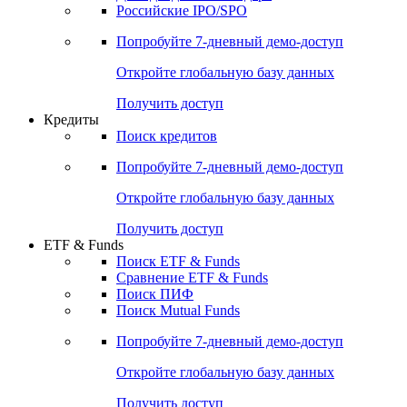
Получить доступ
Акции
Поиск акций
Дивидендный календарь
Российские IPO/SPO
Попробуйте
7-дневный
демо-доступ
Откройте глобальную базу данных
Получить доступ
Кредиты
Поиск кредитов
Попробуйте
7-дневный
демо-доступ
Откройте глобальную базу данных
Получить доступ
ETF & Funds
Поиск ETF & Funds
Сравнение ETF & Funds
Поиск ПИФ
Поиск Mutual Funds
Попробуйте
7-дневный
демо-доступ