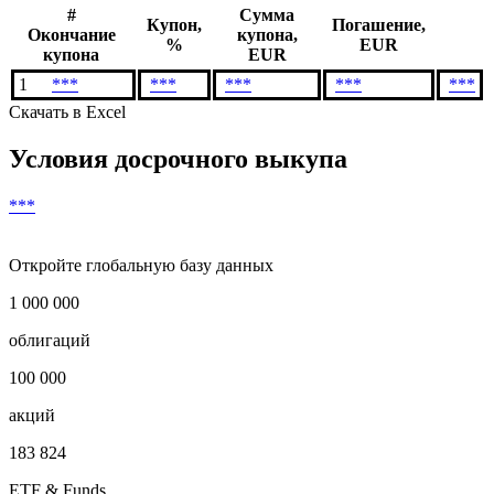
Денежный поток
#
Сумма
Купон,
Погашение,
Окончание
купона,
%
EUR
купона
EUR
1
***
***
***
***
***
Скачать в Excel
Условия досрочного выкупа
***
Откройте глобальную базу данных
1 000 000
облигаций
100 000
акций