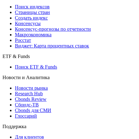
Поиск кредитов
Индексы
Поиск индексов
Страницы стран
Создать индекс
Консенсусы
Консенсус-прогнозы по отчетности
Макроэкономика
Росстат
Виджет: Карта процентных ставок
ETF & Funds
Поиск ETF & Funds
Новости и Аналитика
Новости рынка
Research Hub
Cbonds Review
Сбондс-ТВ
Cbonds для СМИ
Глоссарий