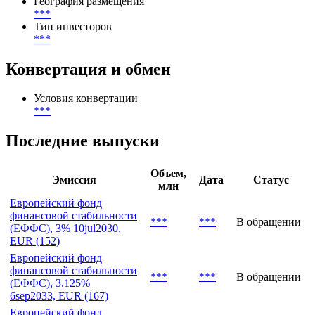
(
***
%)
Спрос
***
EUR
География размещения
***
Тип инвесторов
***
Конвертация и обмен
Условия конвертации
***
Последние выпуски
Объем,
Эмиссия
Дата
Статус
млн
Европейский фонд
финансовой стабильности
***
***
В обращении
(ЕФФС), 3% 10jul2030,
EUR (152)
Европейский фонд