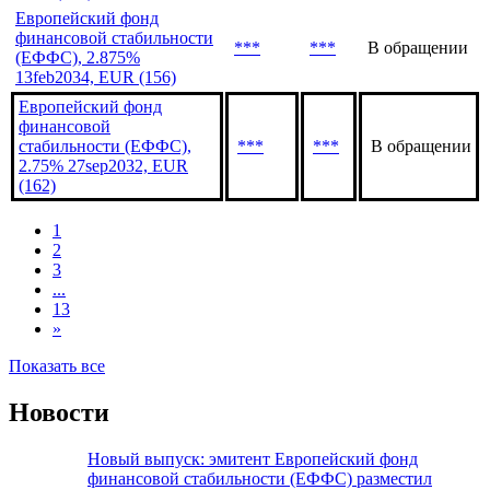
Европейский фонд
финансовой стабильности
***
***
В обращении
(ЕФФС), 3.5% 11apr2029,
EUR (154)
Европейский фонд
финансовой стабильности
***
***
В обращении
(ЕФФС), 2.875%
13feb2034, EUR (156)
Европейский фонд
финансовой
стабильности (ЕФФС),
***
***
В обращении
2.75% 27sep2032, EUR
(162)
1
2
3
...
13
»
Показать все
Новости