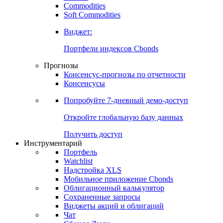
Commodities
Золото
Нефть
Бензин
Commodities
Soft Commodities
Виджет:
Портфели индексов Cbonds
Прогнозы
Консенсус-прогнозы по отчетности
Консенсусы
Попробуйте
7-дневный
демо-доступ
Откройте глобальную базу данных
Получить доступ
Инструментарий
Портфель
Watchlist
Надстройка XLS
Мобильное приложение Cbonds
Облигационный калькулятор