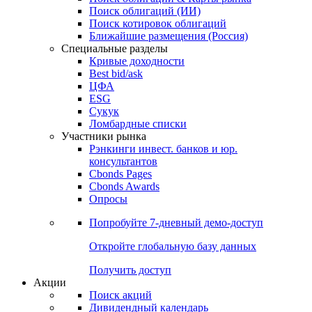
Облигации
Поиски
Поиск облигаций & Карты рынка
Поиск облигаций (ИИ)
Поиск котировок облигаций
Ближайшие размещения (Россия)
Специальные разделы
Кривые доходности
Best bid/ask
ЦФА
ESG
Сукук
Ломбардные списки
Участники рынка
Рэнкинги инвест. банков и юр.
консультантов
Cbonds Pages
Cbonds Awards
Опросы
Попробуйте
7-дневный
демо-доступ
Откройте глобальную базу данных