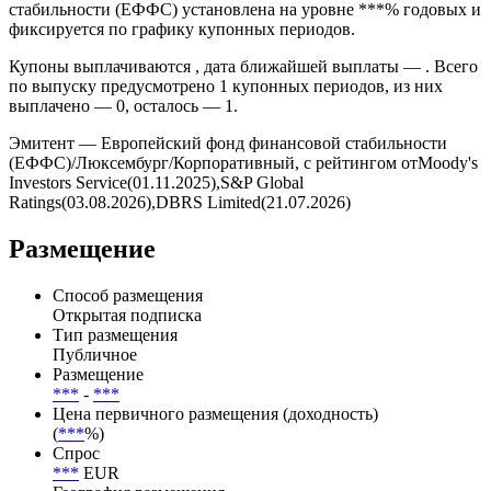
*** и предусмотрено условиями выпуска без амортизации
номинала по графику.
Ставка купона облигации Европейский фонд финансовой
стабильности (ЕФФС) установлена на уровне ***% годовых и
фиксируется по графику купонных периодов.
Купоны выплачиваются , дата ближайшей выплаты — . Всего
по выпуску предусмотрено 1 купонных периодов, из них
выплачено — 0, осталось — 1.
Эмитент — Европейский фонд финансовой стабильности
(ЕФФС)/Люксембург/Корпоративный, с рейтингом отMoody's
Investors Service(01.11.2025),S&P Global
Ratings(03.08.2026),DBRS Limited(21.07.2026)
Размещение
Способ размещения
Открытая подписка
Тип размещения
Публичное
Размещение
***
-
***
Цена первичного размещения (доходность)