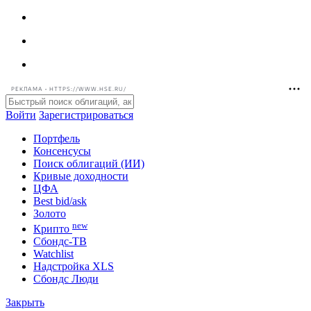
РЕКЛАМА • HTTPS://WWW.HSE.RU/
Войти
Зарегистрироваться
Портфель
Консенсусы
Поиск облигаций (ИИ)
Кривые доходности
ЦФА
Best bid/ask
Золото
new
Крипто
Сбондс-ТВ
Watchlist