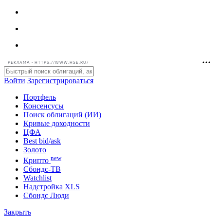
РЕКЛАМА • HTTPS://WWW.HSE.RU/
Войти
Зарегистрироваться
Портфель
Консенсусы
Поиск облигаций (ИИ)
Кривые доходности
ЦФА
Best bid/ask
Золото
new
Крипто
Сбондс-ТВ
Watchlist