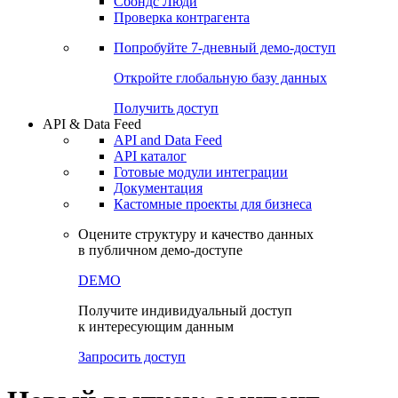
Сохраненные запросы
Виджеты акций и облигаций
Чат
Сбондс Люди
Проверка контрагента
Попробуйте
7-дневный
демо-доступ
Откройте глобальную базу данных
Получить доступ
API & Data Feed
API and Data Feed
API каталог
Готовые модули интеграции
Документация
Кастомные проекты для бизнеса
Оцените структуру и качество данных
в публичном демо-доступе
DEMO
Получите индивидуальный доступ
к интересующим данным