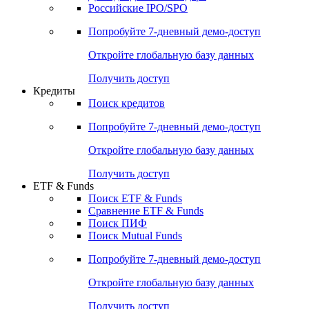
Получить доступ
Акции
Поиск акций
Дивидендный календарь
Российские IPO/SPO
Попробуйте
7-дневный
демо-доступ
Откройте глобальную базу данных
Получить доступ
Кредиты
Поиск кредитов
Попробуйте
7-дневный
демо-доступ
Откройте глобальную базу данных
Получить доступ
ETF & Funds
Поиск ETF & Funds
Сравнение ETF & Funds
Поиск ПИФ
Поиск Mutual Funds
Попробуйте
7-дневный
демо-доступ