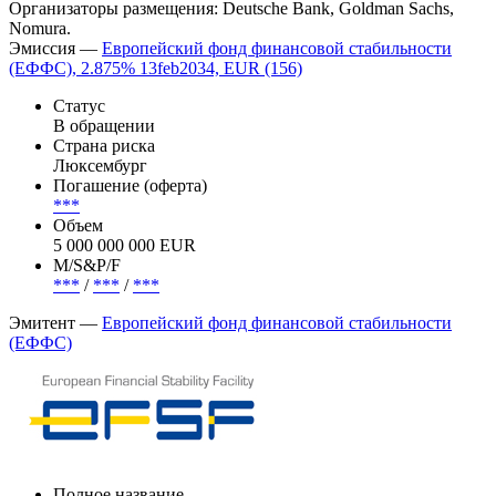
стабильности (ЕФФС) разместил облигации
(EU000A2SCAN9) cо ставкой купона 2.875% на сумму EUR
4000.0 млн со сроком погашения в 2034 году. Бумаги были
проданы по цене 99.751% от номинала с доходностью 2.904%.
Организаторы размещения: Deutsche Bank, Goldman Sachs,
Nomura.
Эмиссия —
Европейский фонд финансовой стабильности
(ЕФФС), 2.875% 13feb2034, EUR (156)
Статус
В обращении
Страна риска
Люксембург
Погашение (оферта)
***
Объем
5 000 000 000 EUR
М/S&P/F
***
/
***
/
***
Эмитент —
Европейский фонд финансовой стабильности
(ЕФФС)