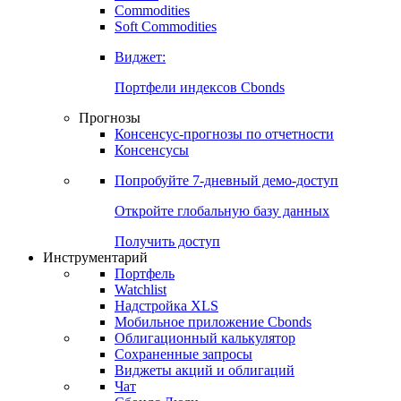
Commodities
Золото
Нефть
Бензин
Commodities
Soft Commodities
Виджет:
Портфели индексов Cbonds
Прогнозы
Консенсус-прогнозы по отчетности
Консенсусы
Попробуйте
7-дневный
демо-доступ
Откройте глобальную базу данных
Получить доступ
Инструментарий
Портфель
Watchlist
Надстройка XLS
Мобильное приложение Cbonds
Облигационный калькулятор