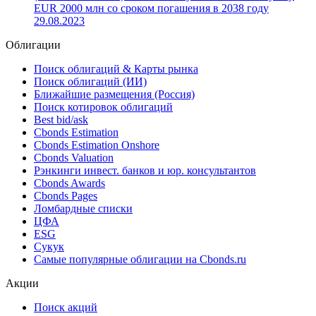
10.10.2023
Новый выпуск: эмитент Европейский фонд финансовой
стабильности (ЕФФС) разместил облигации
(EU000A2SCAK5) со ставкой купона 3.38% на сумму
EUR 2000 млн со сроком погашения в 2038 году
29.08.2023
Облигации
Поиск облигаций & Карты рынка
Поиск облигаций (ИИ)
Ближайшие размещения (Россия)
Поиск котировок облигаций
Best bid/ask
Cbonds Estimation
Cbonds Estimation Onshore
Cbonds Valuation
Рэнкинги инвест. банков и юр. консультантов
Cbonds Awards
Cbonds Pages
Ломбардные списки
ЦФА
ESG
Сукук
Самые популярные облигации на Cbonds.ru