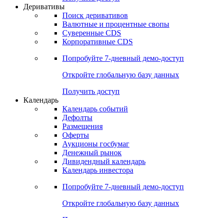
Откройте глобальную базу данных
Получить доступ
Деривативы
Поиск деривативов
Валютные и процентные свопы
Суверенные CDS
Корпоративные CDS
Попробуйте
7-дневный
демо-доступ
Откройте глобальную базу данных
Получить доступ
Календарь
Календарь событий
Дефолты
Размещения
Оферты
Аукционы госбумаг
Денежный рынок
Дивидендный календарь
Календарь инвестора