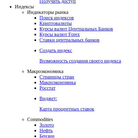
Попробуйте
7-дневный
демо-доступ
Откройте глобальную базу данных
Получить доступ
Индексы
Индикаторы рынка
Поиск индексов
Криптовалюты
Курсы валют Центральных Банков
Курсы валют Forex
Ставки центральных банков
Создать индекс
Возможность создания своего индекса
Макроэкономика
Страницы стран
Макроэкономика
Росстат
Виджет:
Карта процентных ставок