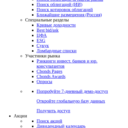
Облигации
Поиски
Поиск облигаций & Карты рынка
Поиск облигаций (ИИ)
Поиск котировок облигаций
Ближайшие размещения (Россия)
Специальные разделы
Кривые доходности
Best bid/ask
ЦФА
ESG
Сукук
Ломбардные списки
Участники рынка
Рэнкинги инвест. банков и юр.
консультантов
Cbonds Pages
Cbonds Awards
Опросы
Попробуйте
7-дневный
демо-доступ
Откройте глобальную базу данных