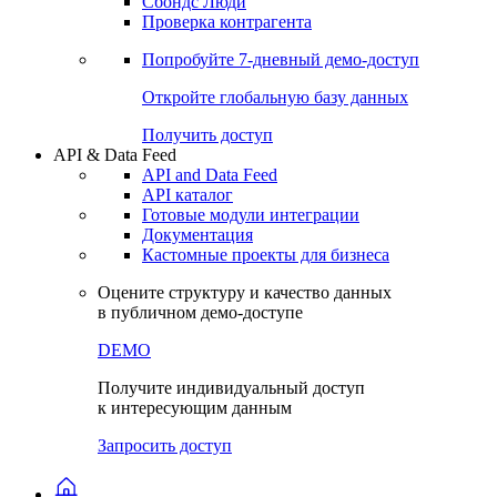
Сохраненные запросы
Виджеты акций и облигаций
Чат
Сбондс Люди
Проверка контрагента
Попробуйте
7-дневный
демо-доступ
Откройте глобальную базу данных
Получить доступ
API & Data Feed
API and Data Feed
API каталог
Готовые модули интеграции
Документация
Кастомные проекты для бизнеса
Оцените структуру и качество данных
в публичном демо-доступе
DEMO
Получите индивидуальный доступ
к интересующим данным