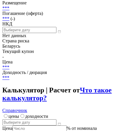
Статус
Погашена
Объем
60 000 000 000 BYR
Размещение
***
Погашение (оферта)
***
(-)
НКД
Нет данных
Страна риска
Беларусь
Текущий купон
-
Цена
***
Доходность / дюрация
***
Калькулятор | Расчет от
Что такое
калькулятор?
Справочник