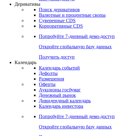
Откройте глобальную базу данных
Получить доступ
Деривативы
Поиск деривативов
Валютные и процентные свопы
Суверенные CDS
Корпоративные CDS
Попробуйте
7-дневный
демо-доступ
Откройте глобальную базу данных
Получить доступ
Календарь
Календарь событий
Дефолты
Размещения
Оферты
Аукционы госбумаг
Денежный рынок
Дивидендный календарь
Календарь инвестора