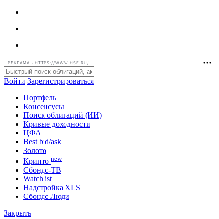
РЕКЛАМА • HTTPS://WWW.HSE.RU/
Войти
Зарегистрироваться
Портфель
Консенсусы
Поиск облигаций (ИИ)
Кривые доходности
ЦФА
Best bid/ask
Золото
new
Крипто
Сбондс-ТВ
Watchlist