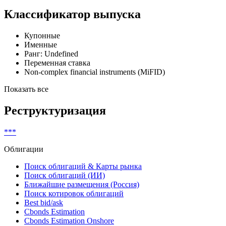
Cbonds ID
29927
Тип ценной бумаги по ЦБ РФ
***
Классификатор выпуска
Купонные
Именные
Ранг: Undefined
Переменная ставка
Non-complex financial instruments (MiFID)
Показать все
Реструктуризация
***
Облигации
Поиск облигаций & Карты рынка
Поиск облигаций (ИИ)
Ближайшие размещения (Россия)