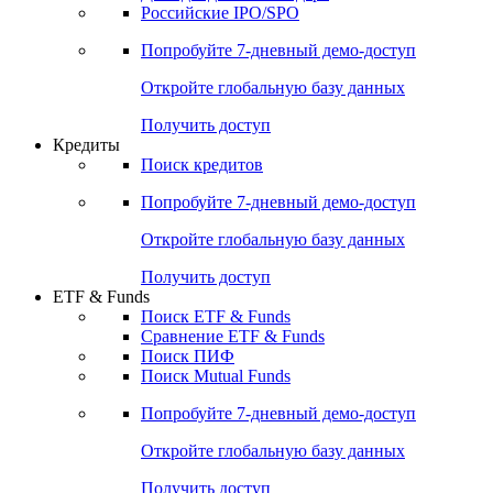
Получить доступ
Акции
Поиск акций
Дивидендный календарь
Российские IPO/SPO
Попробуйте
7-дневный
демо-доступ
Откройте глобальную базу данных
Получить доступ
Кредиты
Поиск кредитов
Попробуйте
7-дневный
демо-доступ
Откройте глобальную базу данных
Получить доступ
ETF & Funds
Поиск ETF & Funds
Сравнение ETF & Funds
Поиск ПИФ
Поиск Mutual Funds
Попробуйте
7-дневный
демо-доступ