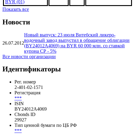
Витебский
ликеро-водочный
завод Придвинье,
***
***
Досрочно погашена
FRN 18oct2013,
BYR (01)
Показать все
Новости
Новый выпуск: 23 июля Витебский ликеро-
водочный завод выпустил в обращение облигации
26.07.2012
(BY24012A4069) на BYR 60 000 млн. со ставкой
купона СР - 5%
Все новости организации
Идентификаторы
Рег. номер
2-401-02-1571
Регистрация
***
ISIN
BY24012A4069