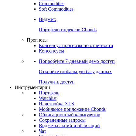
Commodities
Золото
Нефть
Бензин
Commodities
Soft Commodities
Виджет:
Портфели индексов Cbonds
Прогнозы
Консенсус-прогнозы по отчетности
Консенсусы
Попробуйте
7-дневный
демо-доступ
Откройте глобальную базу данных
Получить доступ
Инструментарий
Портфель
Watchlist
Надстройка XLS
Мобильное приложение Cbonds
Облигационный калькулятор