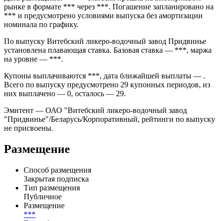
на внебиржевом рынке. Выпуск имеет номинал 1 000 000
BYR и торгуется как самостоятельный долговой инструмент.
Дата размещения — *** эмиссия прошла на внебиржевом
рынке в формате *** через ***. Погашение запланировано на
*** и предусмотрено условиями выпуска без амортизации
номинала по графику.
По выпуску Витебский ликеро-водочный завод Придвинье
установлена плавающая ставка. Базовая ставка — ***, маржа
на уровне — ***.
Купоны выплачиваются ***, дата ближайшей выплаты — .
Всего по выпуску предусмотрено 29 купонных периодов, из
них выплачено — 0, осталось — 29.
Эмитент — ОАО "Витебский ликеро-водочный завод
"Придвинье"/Беларусь/Корпоративный, рейтинги по выпуску
не присвоены.
Размещение
Способ размещения
Закрытая подписка