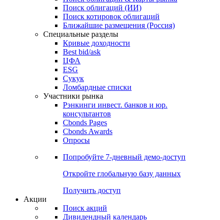
Облигации
Поиски
Поиск облигаций & Карты рынка
Поиск облигаций (ИИ)
Поиск котировок облигаций
Ближайшие размещения (Россия)
Специальные разделы
Кривые доходности
Best bid/ask
ЦФА
ESG
Сукук
Ломбардные списки
Участники рынка
Рэнкинги инвест. банков и юр.
консультантов
Cbonds Pages
Cbonds Awards
Опросы
Попробуйте
7-дневный
демо-доступ
Откройте глобальную базу данных