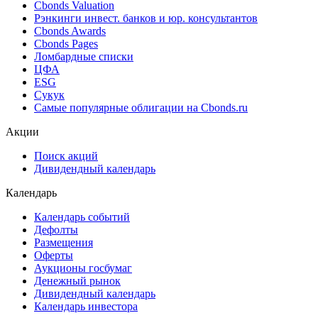
Поиск котировок облигаций
Best bid/ask
Cbonds Estimation
Cbonds Estimation Onshore
Cbonds Valuation
Рэнкинги инвест. банков и юр. консультантов
Cbonds Awards
Cbonds Pages
Ломбардные списки
ЦФА
ESG
Сукук
Самые популярные облигации на Cbonds.ru
Акции
Поиск акций
Дивидендный календарь
Календарь
Календарь событий
Дефолты
Размещения
Оферты
Аукционы госбумаг