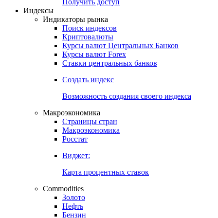
Попробуйте
7-дневный
демо-доступ
Откройте глобальную базу данных
Получить доступ
Индексы
Индикаторы рынка
Поиск индексов
Криптовалюты
Курсы валют Центральных Банков
Курсы валют Forex
Ставки центральных банков
Создать индекс
Возможность создания своего индекса
Макроэкономика
Страницы стран
Макроэкономика
Росстат
Виджет:
Карта процентных ставок