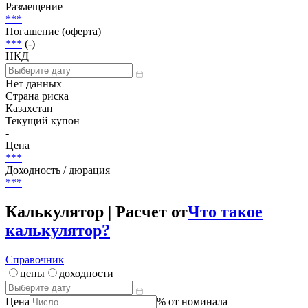
Статус
Погашена
Объем
40 333 900 000 KZT
Размещение
***
Погашение (оферта)
***
(-)
НКД
Нет данных
Страна риска
Казахстан
Текущий купон
-
Цена
***
Доходность / дюрация
***
Калькулятор | Расчет от
Что такое
калькулятор?
Справочник