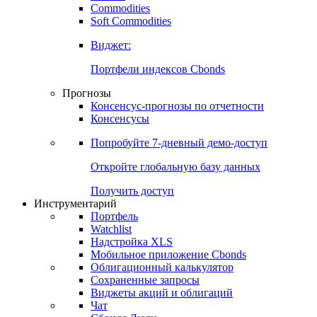
Commodities
Золото
Нефть
Бензин
Commodities
Soft Commodities
Виджет:
Портфели индексов Cbonds
Прогнозы
Консенсус-прогнозы по отчетности
Консенсусы
Попробуйте
7-дневный
демо-доступ
Откройте глобальную базу данных
Получить доступ
Инструментарий
Портфель
Watchlist
Надстройка XLS
Мобильное приложение Cbonds
Облигационный калькулятор