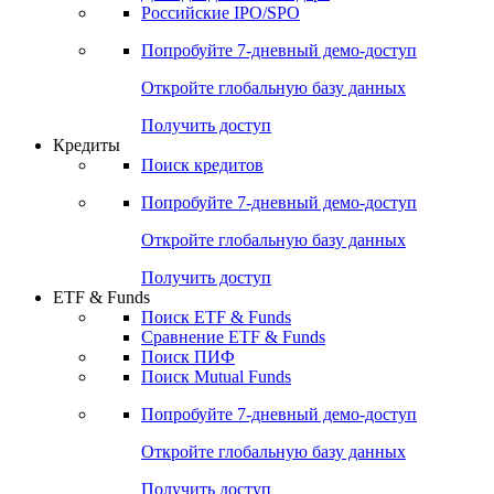
Получить доступ
Акции
Поиск акций
Дивидендный календарь
Российские IPO/SPO
Попробуйте
7-дневный
демо-доступ
Откройте глобальную базу данных
Получить доступ
Кредиты
Поиск кредитов
Попробуйте
7-дневный
демо-доступ
Откройте глобальную базу данных
Получить доступ
ETF & Funds
Поиск ETF & Funds
Сравнение ETF & Funds
Поиск ПИФ
Поиск Mutual Funds
Попробуйте
7-дневный
демо-доступ