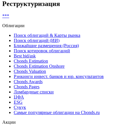
Non-complex financial instruments (MiFID)
Показать все
Реструктуризация
***
Облигации
Поиск облигаций & Карты рынка
Поиск облигаций (ИИ)
Ближайшие размещения (Россия)
Поиск котировок облигаций
Best bid/ask
Cbonds Estimation
Cbonds Estimation Onshore
Cbonds Valuation
Рэнкинги инвест. банков и юр. консультантов
Cbonds Awards
Cbonds Pages
Ломбардные списки
ЦФА
ESG
Сукук