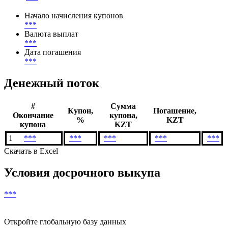
***
Метод расчета НКД
***
Начало начисления купонов
***
Валюта выплат
***
Дата погашения
***
Денежный поток
#
Сумма
Купон,
Погашение,
Окончание
купона,
%
KZT
купона
KZT
1
***
***
***
***
***
Скачать в Excel
Условия досрочного выкупа