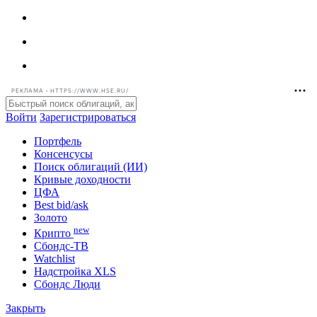
РЕКЛАМА • HTTPS://WWW.HSE.RU/
Войти
Зарегистрироваться
Портфель
Консенсусы
Поиск облигаций (ИИ)
Кривые доходности
ЦФА
Best bid/ask
Золото
new
Крипто
Сбондс-ТВ
Watchlist