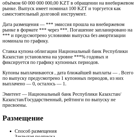
Облигации Национальный банк Республики Казахстан серии
91, 1361 (ISIN KZW100000584, FIGI ) — Национальный банк
Республики Казахстан, 0% 02nov2012, KZT (91, 1361) выпуск
компании «Национальный банк Республики Казахстан»
объёмом 60 000 000 000,00 KZT в обращении на внебиржевом
рынке. Выпуск имеет номинал 100 KZT и торгуется как
самостоятельный долговой инструмент.
Дата размещения — *** эмиссия прошла на внебиржевом
рынке в формате *** через ***. Погашение запланировано на
*** и предусмотрено условиями выпуска без амортизации
номинала по графику.
Ставка купона облигации Национальный банк Республики
Казахстан установлена на уровне ***% годовых и
фиксируется по графику купонных периодов.
Купоны выплачиваются , дата ближайшей выплаты — . Всего
по выпуску предусмотрено 1 купонных периодов, из них
выплачено — 0, осталось — 1.
Эмитент — Национальный банк Республики Казахстан/
Казахстан/Государственный, рейтинги по выпуску не
присвоены.