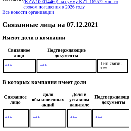
(KZW100014478) на сумму KZT 591077 млн со
сроком погашения в 2026 году
Новый выпуск: эмитент Национальный банк
Республики Казахстан разместил облигации
18.05.2026
(KZW100014460) на сумму KZT 165572 млн со
сроком погашения в 2026 году
Все новости организации
Связанные лица
на 07.12.2021
Имеют доли в компании
Связанное
Подтверждающие
лицо
документы
Тип связи:
***
***
***
В которых компания имеет доли
Доля
Доля в
Связанное
Подтверждающи
обыкновенных
уставном
лицо
документы
акций
капитале