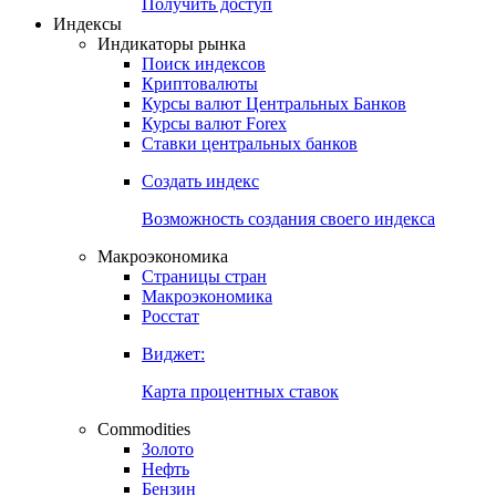
Попробуйте
7-дневный
демо-доступ
Откройте глобальную базу данных
Получить доступ
Индексы
Индикаторы рынка
Поиск индексов
Криптовалюты
Курсы валют Центральных Банков
Курсы валют Forex
Ставки центральных банков
Создать индекс
Возможность создания своего индекса
Макроэкономика
Страницы стран
Макроэкономика
Росстат
Виджет:
Карта процентных ставок