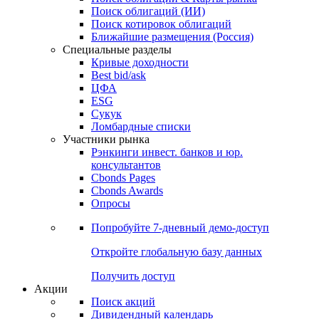
Облигации
Поиски
Поиск облигаций & Карты рынка
Поиск облигаций (ИИ)
Поиск котировок облигаций
Ближайшие размещения (Россия)
Специальные разделы
Кривые доходности
Best bid/ask
ЦФА
ESG
Сукук
Ломбардные списки
Участники рынка
Рэнкинги инвест. банков и юр.
консультантов
Cbonds Pages
Cbonds Awards
Опросы
Попробуйте
7-дневный
демо-доступ
Откройте глобальную базу данных