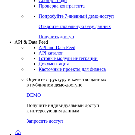
Сохраненные запросы
Виджеты акций и облигаций
Чат
Сбондс Люди
Проверка контрагента
Попробуйте
7-дневный
демо-доступ
Откройте глобальную базу данных
Получить доступ
API & Data Feed
API and Data Feed
API каталог
Готовые модули интеграции
Документация
Кастомные проекты для бизнеса
Оцените структуру и качество данных
в публичном демо-доступе
DEMO
Получите индивидуальный доступ
к интересующим данным