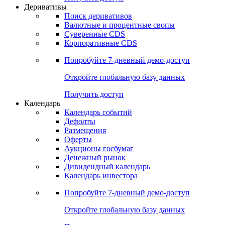
Откройте глобальную базу данных
Получить доступ
Деривативы
Поиск деривативов
Валютные и процентные свопы
Суверенные CDS
Корпоративные CDS
Попробуйте
7-дневный
демо-доступ
Откройте глобальную базу данных
Получить доступ
Календарь
Календарь событий
Дефолты
Размещения
Оферты
Аукционы госбумаг
Денежный рынок
Дивидендный календарь
Календарь инвестора