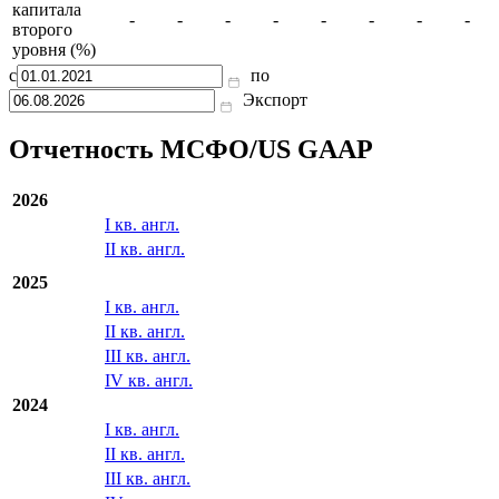
капитала
-
-
-
-
-
-
-
-
второго
уровня (%)
с
по
Экспорт
Отчетность МСФО/US GAAP
2026
I кв. англ.
II кв. англ.
2025
I кв. англ.
II кв. англ.
III кв. англ.
IV кв. англ.
2024
I кв. англ.
II кв. англ.
III кв. англ.