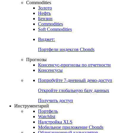
Commodities
Золото
Нефть
Бензин
Commodities
Soft Commodities
Виджет:
Портфели индексов Cbonds
Прогнозы
Консенсус-прогнозы по отчетности
Консенсусы
Попробуйте
7-дневный
демо-доступ
Откройте глобальную базу данных
Получить доступ
Инструментарий
Портфель
Watchlist
Надстройка XLS
Мобильное приложение Cbonds
Облигационный калькулятор