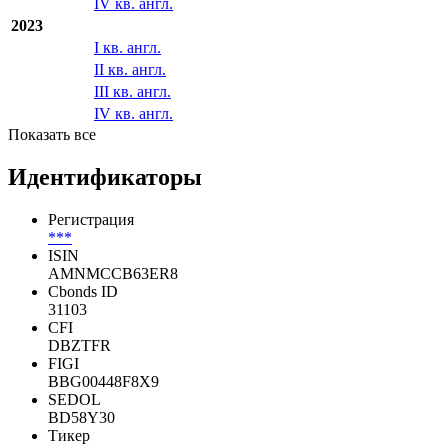
IV кв. англ.
2023
I кв. англ.
II кв. англ.
III кв. англ.
IV кв. англ.
Показать все
Идентификаторы
Регистрация
***
ISIN
AMNMCCB63ER8
Cbonds ID
31103
CFI
DBZTFR
FIGI
BBG00448F8X9
SEDOL
BD58Y30
Тикер