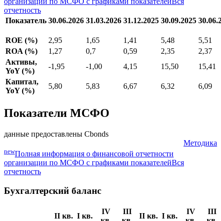
организации по МСФО с графиками показателей
Вся
отчетность
Показатель
30.06.2026
31.03.2026
31.12.2025
30.09.2025
30.06.
ROE (%)
2,95
1,65
1,41
5,48
5,51
ROA (%)
1,27
0,7
0,59
2,35
2,37
Активы,
-1,95
-1,00
4,15
15,50
15,41
YoY (%)
Капитал,
5,80
5,83
6,67
6,32
6,09
YoY (%)
Показатели МСФО
данные предоставлены Cbonds
Методика
new
Полная информация о финансовой отчетности
организации по МСФО с графиками показателей
Вся
отчетность
Бухгалтерский баланс
IV
III
IV
III
II кв.
I кв.
II кв.
I кв.
кв.
кв.
кв.
кв.