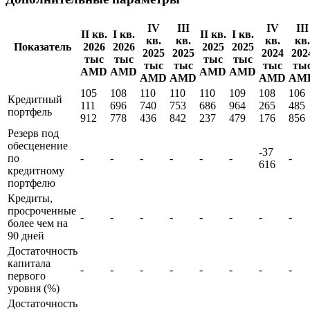
IV
III
IV
III
II кв.
I кв.
II кв.
I кв.
кв.
кв.
кв.
кв.
Показатель
2026
2026
2025
2025
2025
2025
2024
202
тыс
тыс
тыс
тыс
тыс
тыс
тыс
ты
AMD
AMD
AMD
AMD
AMD
AMD
AMD
AM
105
108
110
110
110
109
108
106
Кредитный
111
696
740
753
686
964
265
485
портфель
912
778
436
842
237
479
176
856
Резерв под
обесценение
-37
по
-
-
-
-
-
-
-
616
кредитному
портфелю
Кредиты,
просроченные
-
-
-
-
-
-
-
-
более чем на
90 дней
Достаточность
капитала
-
-
-
-
-
-
-
-
первого
уровня (%)
Достаточность