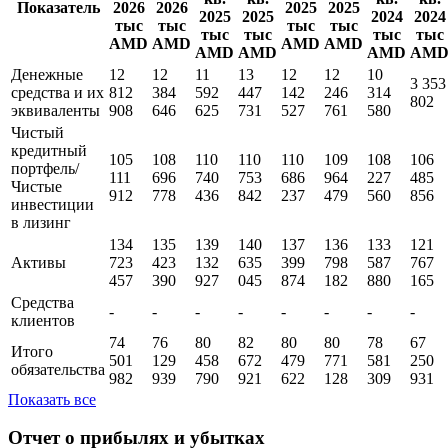
Показатель
2026
2026
2025
2025
2025
2025
2024
2024
тыс
тыс
тыс
тыс
тыс
тыс
тыс
тыс
AMD
AMD
AMD
AMD
AMD
AMD
AMD
AM
Денежные
12
12
11
13
12
12
10
3 353
средства и их
812
384
592
447
142
246
314
802
эквиваленты
908
646
625
731
527
761
580
Чистый
кредитный
105
108
110
110
110
109
108
106
портфель/
111
696
740
753
686
964
227
485
Чистые
912
778
436
842
237
479
560
856
инвестиции
в лизинг
134
135
139
140
137
136
133
121
Активы
723
423
132
635
399
798
587
767
457
390
927
045
874
182
880
165
Средства
-
-
-
-
-
-
-
-
клиентов
74
76
80
82
80
80
78
67
Итого
501
129
458
672
479
771
581
250
обязательства
982
939
790
921
622
128
309
931
Показать все
Отчет о прибылях и убытках