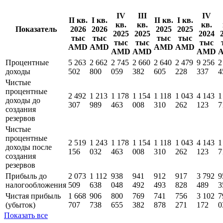
IV
III
IV
II кв.
I кв.
II кв.
I кв.
кв.
кв.
кв.
Показатель
2026
2026
2025
2025
2025
2025
2024
тыс
тыс
тыс
тыс
тыс
тыс
тыс
AMD
AMD
AMD
AMD
AMD
AMD
AMD
Процентные
5 263
2 662
2 745
2 660
2 640
2 479
9 256
2
доходы
502
800
059
382
605
228
337
4
Чистые
процентные
2 492
1 213
1 178
1 154
1 118
1 043
4 143
1
доходы до
307
989
463
008
310
262
123
7
создания
резервов
Чистые
процентные
2 519
1 243
1 178
1 154
1 118
1 043
4 143
1
доходы поcле
156
032
463
008
310
262
123
7
создания
резервов
Прибыль до
2 073
1 112
938
941
912
917
3 792
9
налогообложения
509
638
048
492
493
828
489
3
Чистая прибыль
1 668
906
800
769
741
756
3 102
7
(убыток)
707
738
655
382
878
271
172
0
Показать все