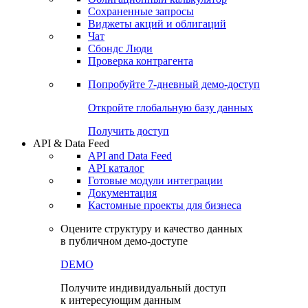
Сохраненные запросы
Виджеты акций и облигаций
Чат
Сбондс Люди
Проверка контрагента
Попробуйте
7-дневный
демо-доступ
Откройте глобальную базу данных
Получить доступ
API & Data Feed
API and Data Feed
API каталог
Готовые модули интеграции
Документация
Кастомные проекты для бизнеса
Оцените структуру и качество данных
в публичном демо-доступе
DEMO
Получите индивидуальный доступ
к интересующим данным