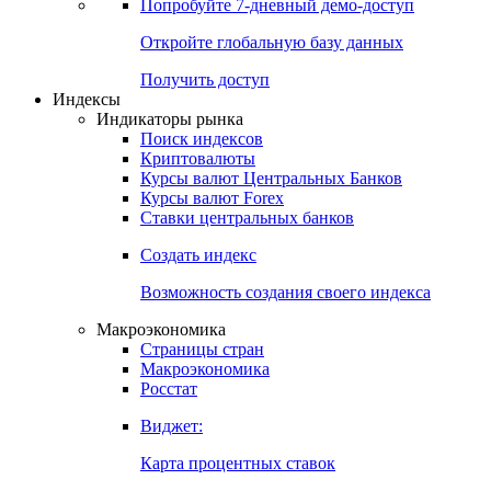
Попробуйте
7-дневный
демо-доступ
Откройте глобальную базу данных
Получить доступ
Индексы
Индикаторы рынка
Поиск индексов
Криптовалюты
Курсы валют Центральных Банков
Курсы валют Forex
Ставки центральных банков
Создать индекс
Возможность создания своего индекса
Макроэкономика
Страницы стран
Макроэкономика
Росстат
Виджет:
Карта процентных ставок