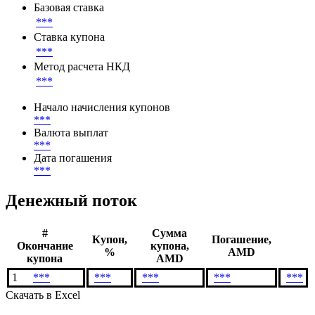
Базовая ставка
***
Ставка купона
***
Метод расчета НКД
***
Начало начисления купонов
***
Валюта выплат
***
Дата погашения
***
Денежный поток
#
Сумма
Купон,
Погашение,
Окончание
купона,
%
AMD
купона
AMD
1
***
***
***
***
***
Скачать в Excel