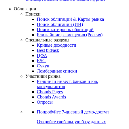
Облигации
Поиски
Поиск облигаций & Карты рынка
Поиск облигаций (ИИ)
Поиск котировок облигаций
Ближайшие размещения (Россия)
Специальные разделы
Кривые доходности
Best bid/ask
ЦФА
ESG
Сукук
Ломбардные списки
Участники рынка
Рэнкинги инвест. банков и юр.
консультантов
Cbonds Pages
Cbonds Awards
Опросы
Попробуйте
7-дневный
демо-доступ
Откройте глобальную базу данных