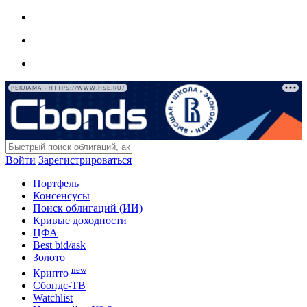
РЕКЛАМА • HTTPS://WWW.HSE.RU/
Войти
Зарегистрироваться
Портфель
Консенсусы
Поиск облигаций (ИИ)
Кривые доходности
ЦФА
Best bid/ask
Золото
new
Крипто
Сбондс-ТВ
Watchlist