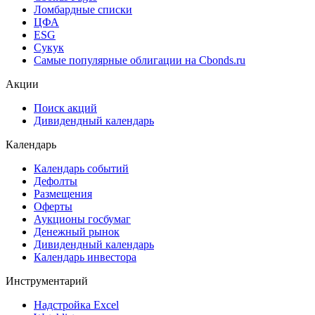
Ломбардные списки
ЦФА
ESG
Сукук
Самые популярные облигации на Cbonds.ru
Акции
Поиск акций
Дивидендный календарь
Календарь
Календарь событий
Дефолты
Размещения
Оферты
Аукционы госбумаг
Денежный рынок
Дивидендный календарь
Календарь инвестора
Инструментарий
Надстройка Excel