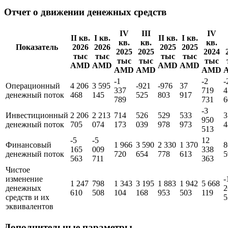
Отчет о движении денежных средств
IV
III
IV
II кв.
I кв.
II кв.
I кв.
кв.
кв.
кв.
Показатель
2026
2026
2025
2025
2025
2025
2024
тыс
тыс
тыс
тыс
тыс
тыс
тыс
AMD
AMD
AMD
AMD
AMD
AMD
AMD
-1
-2
-
Операционный
4 206
3 595
-921
-976
37
337
719
4
денежный поток
468
145
525
803
917
789
731
6
-3
Инвестиционный
2 206
2 213
714
526
529
533
3
950
денежный поток
705
074
173
039
978
973
4
513
-5
-5
12
Финансовый
1 966
3 590
2 330
1 370
8
165
009
338
денежный поток
720
654
778
613
5
563
711
363
Чистое
изменение
-
1 247
798
1 343
3 195
1 883
1 942
5 668
денежных
2
610
508
104
168
953
503
119
средств и их
5
эквивалентов
Дополнительные параметры