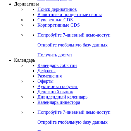
Откройте глобальную базу данных
Получить доступ
Деривативы
Поиск деривативов
Валютные и процентные свопы
Суверенные CDS
Корпоративные CDS
Попробуйте
7-дневный
демо-доступ
Откройте глобальную базу данных
Получить доступ
Календарь
Календарь событий
Дефолты
Размещения
Оферты
Аукционы госбумаг
Денежный рынок
Дивидендный календарь
Календарь инвестора