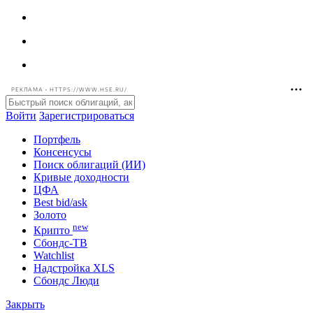
РЕКЛАМА • HTTPS://WWW.HSE.RU/
Войти
Зарегистрироваться
Портфель
Консенсусы
Поиск облигаций (ИИ)
Кривые доходности
ЦФА
Best bid/ask
Золото
new
Крипто
Сбондс-ТВ
Watchlist