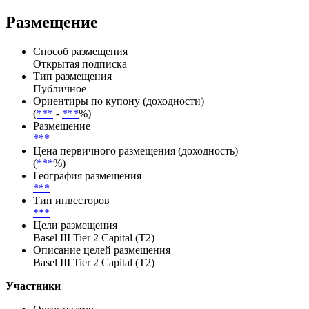
Interfax Rating Agency(18.03.2016),RAEX-
Europe(01.03.2024),RAEX-Europe(19.12.2025),RAEX-
Europe(09.01.2026),RAEX-Europe(09.01.2026),RAEX-
Europe(09.01.2026)
Размещение
Способ размещения
Открытая подписка
Тип размещения
Публичное
Ориентиры по купону (доходности)
(
***
-
***
%)
Размещение
***
Цена первичного размещения (доходность)
(
***
%)
География размещения
***
Тип инвесторов
***
Цели размещения
Basel III Tier 2 Capital (T2)
Описание целей размещения