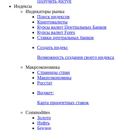
Попробуйте
7-дневный
демо-доступ
Откройте глобальную базу данных
Получить доступ
Индексы
Индикаторы рынка
Поиск индексов
Криптовалюты
Курсы валют Центральных Банков
Курсы валют Forex
Ставки центральных банков
Создать индекс
Возможность создания своего индекса
Макроэкономика
Страницы стран
Макроэкономика
Росстат
Виджет:
Карта процентных ставок