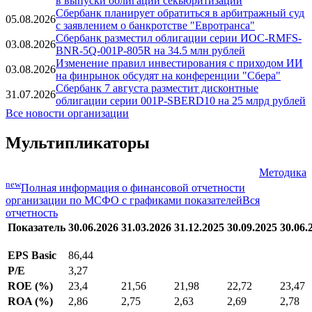
Новости
"Сбер" привлек почти 30 тыс. частных инвесторов
06.08.2026
в выпуски облигаций секьюритизации
Сбербанк планирует обратиться в арбитражный суд
05.08.2026
с заявлением о банкротстве "Евротранса"
Сбербанк разместил облигации серии ИОС-RMFS-
03.08.2026
BNR-5Q-001Р-805R на 34.5 млн рублей
Изменение правил инвестирования с приходом ИИ
03.08.2026
на финрынок обсудят на конференции "Сбера"
Сбербанк 7 августа разместит дисконтные
31.07.2026
облигации серии 001Р-SBERD10 на 25 млрд рублей
Все новости организации
Мультипликаторы
Методика
new
Полная информация о финансовой отчетности
организации по МСФО с графиками показателей
Вся
отчетность
Показатель
30.06.2026
31.03.2026
31.12.2025
30.09.2025
30.06.
EPS Basic
86,44