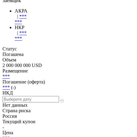
Subordinated Unsecured, Для квал. инвесторов (Россия)
Эмиссия
| Заёмщик
Заёмщик
АКРА
|
***
***
НКР
|
***
***
Статус
Погашена
Объем
2 000 000 000 USD
Размещение
***
Погашение (оферта)
***
(-)
НКД
Нет данных
Страна риска