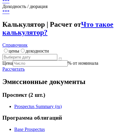
Россия
Текущий купон
-
Цена
***
Доходность / дюрация
***
Калькулятор | Расчет от
Что такое
калькулятор?
Справочник
цены
доходности
Цена
% от номинала
Рассчитать
Эмиссионные документы
Проспект
(2 шт.)
Prospectus Summary (ru)