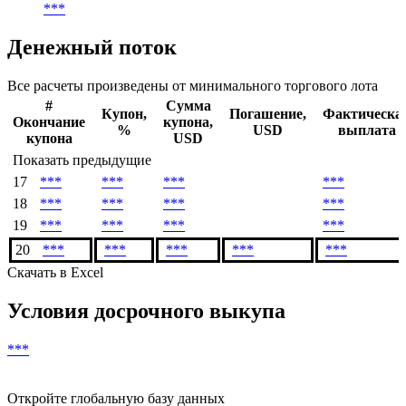
***
раз(а) в год
Валюта выплат
***
Дата погашения
***
Денежный поток
Все расчеты произведены от минимального торгового лота
#
Сумма
Купон,
Погашение,
Фактическа
Окончание
купона,
%
USD
выплата
купона
USD
Показать предыдущие
17
***
***
***
***
18
***
***
***
***
19
***
***
***
***
20
***
***
***
***
***
Скачать в Excel
Условия досрочного выкупа