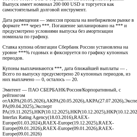
Облигации Сбербанк России серии 12 (ISIN XS0848530977,
FIGI BBG003HC5Z32) — Сбербанк России, 5.125% 29oct2022,
USD (12) выпуск компании «ПАО СБЕРБАНК» объёмом 2
000 000 000,00 USD в обращении на внебиржевом рынке.
Выпуск имеет номинал 200 000 USD и торгуется как
самостоятельный долговой инструмент.
Дата размещения — эмиссия прошла на внебиржевом рынке в
формате *** через ***. Погашение запланировано на *** и
предусмотрено условиями выпуска без амортизации
номинала по графику.
Ставка купона облигации Сбербанк России установлена на
уровне ***% годовых и фиксируется по графику купонных
периодов.
Купоны выплачиваются ***, дата ближайшей выплаты — .
Всего по выпуску предусмотрено 20 купонных периодов, из
них выплачено — 0, осталось — 20.
Эмитент — ПАО СБЕРБАНК/Россия/Корпоративный, с
рейтингом
отАКРА(20.05.2026),АКРА(20.05.2026),АКРА(27.07.2026),Эксп
РА(09.04.2025),Эксперт
РА(19.11.2025),НКР(10.12.2025),НКР(10.12.2025),НКР(10.12.202