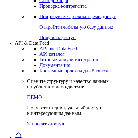
Сохраненные запросы
Виджеты акций и облигаций
Чат
Сбондс Люди
Проверка контрагента
Попробуйте
7-дневный
демо-доступ
Откройте глобальную базу данных
Получить доступ
API & Data Feed
API and Data Feed
API каталог
Готовые модули интеграции
Документация
Кастомные проекты для бизнеса
Оцените структуру и качество данных
в публичном демо-доступе
DEMO
Получите индивидуальный доступ
к интересующим данным