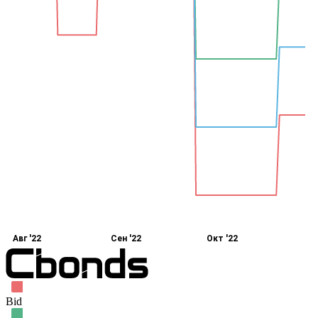
Авг '22
Сен '22
Окт '22