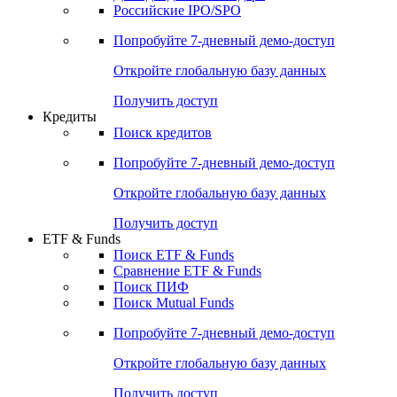
Получить доступ
Акции
Поиск акций
Дивидендный календарь
Российские IPO/SPO
Попробуйте
7-дневный
демо-доступ
Откройте глобальную базу данных
Получить доступ
Кредиты
Поиск кредитов
Попробуйте
7-дневный
демо-доступ
Откройте глобальную базу данных
Получить доступ
ETF & Funds
Поиск ETF & Funds
Сравнение ETF & Funds
Поиск ПИФ
Поиск Mutual Funds
Попробуйте
7-дневный
демо-доступ