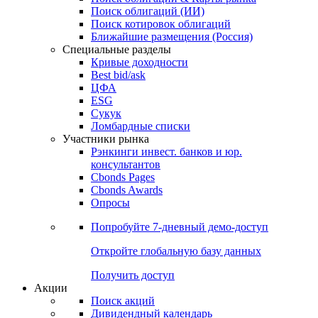
Облигации
Поиски
Поиск облигаций & Карты рынка
Поиск облигаций (ИИ)
Поиск котировок облигаций
Ближайшие размещения (Россия)
Специальные разделы
Кривые доходности
Best bid/ask
ЦФА
ESG
Сукук
Ломбардные списки
Участники рынка
Рэнкинги инвест. банков и юр.
консультантов
Cbonds Pages
Cbonds Awards
Опросы
Попробуйте
7-дневный
демо-доступ
Откройте глобальную базу данных