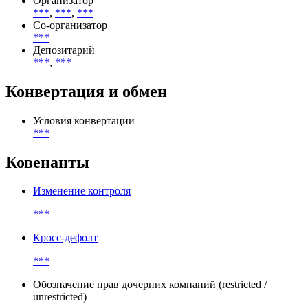
Basel III Tier 2 Capital (T2)
Участники
Организатор
***
,
***
,
***
Со-организатор
***
Депозитарий
***
,
***
Конвертация и обмен
Условия конвертации
***
Ковенанты
Изменение контроля
***
Кросс-дефолт