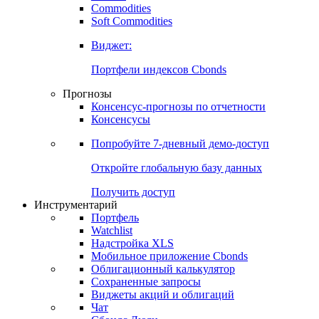
Commodities
Золото
Нефть
Бензин
Commodities
Soft Commodities
Виджет:
Портфели индексов Cbonds
Прогнозы
Консенсус-прогнозы по отчетности
Консенсусы
Попробуйте
7-дневный
демо-доступ
Откройте глобальную базу данных
Получить доступ
Инструментарий
Портфель
Watchlist
Надстройка XLS
Мобильное приложение Cbonds
Облигационный калькулятор