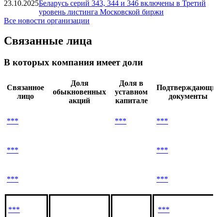
23.10.2025
Беларусь серий 343, 344 и 346 включены в Третий
уровень листинга Московской биржи
Все новости организации
Связанные лица
В которых компания имеет доли
Доля
Доля в
Связанное
Подтверждающи
обыкновенных
уставном
лицо
документы
акций
капитале
***
***
***
***
***
***
***
***
***