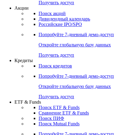
Получить доступ
Акции
Поиск акций
Дивидендный календарь
Российские IPO/SPO
Попробуйте
7-дневный
демо-доступ
Откройте глобальную базу данных
Получить доступ
Кредиты
Поиск кредитов
Попробуйте
7-дневный
демо-доступ
Откройте глобальную базу данных
Получить доступ
ETF & Funds
Поиск ETF & Funds
Сравнение ETF & Funds
Поиск ПИФ
Поиск Mutual Funds
Попробуйте
7-дневный
демо-доступ