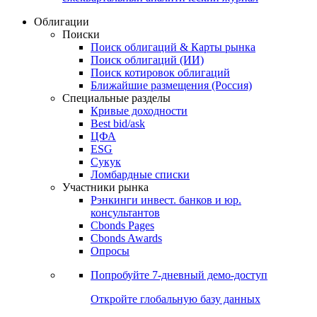
Облигации
Поиски
Поиск облигаций & Карты рынка
Поиск облигаций (ИИ)
Поиск котировок облигаций
Ближайшие размещения (Россия)
Специальные разделы
Кривые доходности
Best bid/ask
ЦФА
ESG
Сукук
Ломбардные списки
Участники рынка
Рэнкинги инвест. банков и юр.
консультантов
Cbonds Pages
Cbonds Awards
Опросы
Попробуйте
7-дневный
демо-доступ
Откройте глобальную базу данных