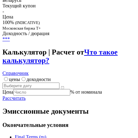
Беларусь
Текущий купон
-
Цена
100%
(INDICATIVE)
Московская биржа Т+
Доходность / дюрация
***
Калькулятор | Расчет от
Что такое
калькулятор?
Справочник
цены
доходности
Цена
% от номинала
Рассчитать
Эмиссионные документы
Окончательные условия
Final Terms (ru)