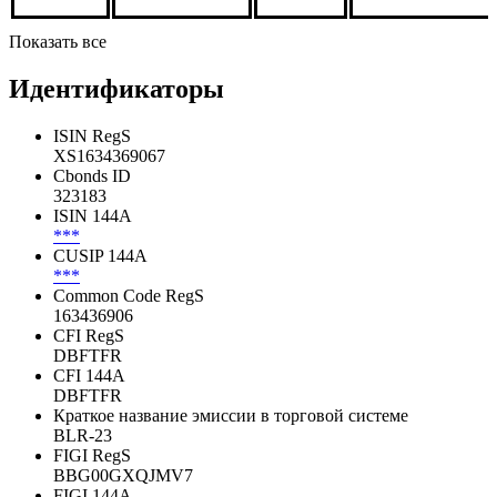
Показать все
Идентификаторы
ISIN RegS
XS1634369067
Cbonds ID
323183
ISIN 144A
***
CUSIP 144A
***
Common Code RegS
163436906
CFI RegS
DBFTFR
CFI 144A
DBFTFR
Краткое название эмиссии в торговой системе
BLR-23
FIGI RegS
BBG00GXQJMV7
FIGI 144A