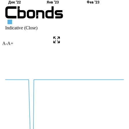
A-
A+