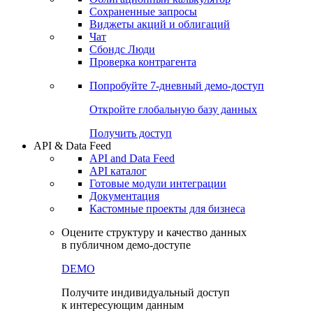
Сохраненные запросы
Виджеты акций и облигаций
Чат
Сбондс Люди
Проверка контрагента
Попробуйте
7-дневный
демо-доступ
Откройте глобальную базу данных
Получить доступ
API & Data Feed
API and Data Feed
API каталог
Готовые модули интеграции
Документация
Кастомные проекты для бизнеса
Оцените структуру и качество данных
в публичном демо-доступе
DEMO
Получите индивидуальный доступ
к интересующим данным