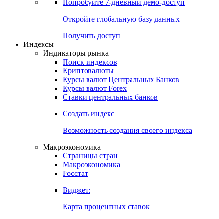
Попробуйте
7-дневный
демо-доступ
Откройте глобальную базу данных
Получить доступ
Индексы
Индикаторы рынка
Поиск индексов
Криптовалюты
Курсы валют Центральных Банков
Курсы валют Forex
Ставки центральных банков
Создать индекс
Возможность создания своего индекса
Макроэкономика
Страницы стран
Макроэкономика
Росстат
Виджет:
Карта процентных ставок