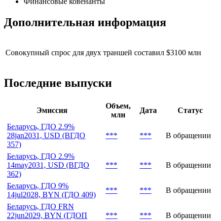
Финансовые ковенанты
Дополнительная информация
Совокупный спрос для двух траншей составил $3100 млн
Последние выпуски
Объем,
Эмиссия
Дата
Статус
млн
Беларусь, ГДО 2.9%
28jan2031, USD (ВГДО
***
***
В обращении
357)
Беларусь, ГДО 2.9%
14may2031, USD (ВГДО
***
***
В обращении
362)
Беларусь, ГДО 9%
***
***
В обращении
14jul2028, BYN (ГДО 409)
Беларусь, ГДО FRN
22jun2029, BYN (ГДОП
***
***
В обращении