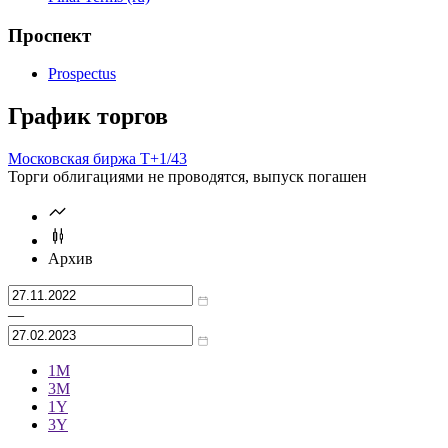
Проспект
Prospectus
График торгов
Московская биржа Т+
1/43
Торги облигациями не проводятся, выпуск погашен
Архив
—
1М
3М
1Y
3Y