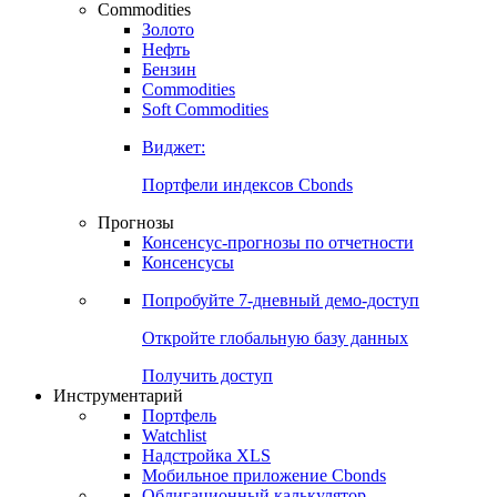
Commodities
Золото
Нефть
Бензин
Commodities
Soft Commodities
Виджет:
Портфели индексов Cbonds
Прогнозы
Консенсус-прогнозы по отчетности
Консенсусы
Попробуйте
7-дневный
демо-доступ
Откройте глобальную базу данных
Получить доступ
Инструментарий
Портфель
Watchlist
Надстройка XLS
Мобильное приложение Cbonds
Облигационный калькулятор