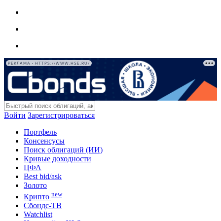
РЕКЛАМА • HTTPS://WWW.HSE.RU/
Войти
Зарегистрироваться
Портфель
Консенсусы
Поиск облигаций (ИИ)
Кривые доходности
ЦФА
Best bid/ask
Золото
new
Крипто
Сбондс-ТВ
Watchlist