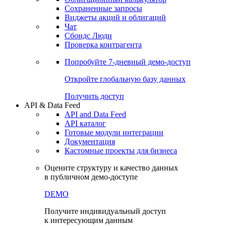
Сохраненные запросы
Виджеты акций и облигаций
Чат
Сбондс Люди
Проверка контрагента
Попробуйте
7-дневный
демо-доступ
Откройте глобальную базу данных
Получить доступ
API & Data Feed
API and Data Feed
API каталог
Готовые модули интеграции
Документация
Кастомные проекты для бизнеса
Оцените структуру и качество данных
в публичном демо-доступе
DEMO
Получите индивидуальный доступ
к интересующим данным