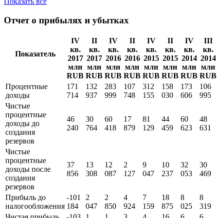
Показать все
Отчет о прибылях и убытках
IV
II
IV
II
IV
II
IV
III
кв.
кв.
кв.
кв.
кв.
кв.
кв.
кв.
Показатель
2017
2017
2016
2016
2015
2015
2014
2014
млн
млн
млн
млн
млн
млн
млн
млн
RUB
RUB
RUB
RUB
RUB
RUB
RUB
RUB
Процентные
171
132
283
107
312
158
173
106
доходы
714
937
999
748
155
030
606
995
Чистые
процентные
46
30
60
17
81
44
60
48
доходы до
240
764
418
879
129
459
623
631
создания
резервов
Чистые
процентные
37
13
12
2
9
10
32
30
доходы поcле
856
308
087
127
047
237
053
469
создания
резервов
Прибыль до
-101
2
2
4
7
18
8
8
налогообложения
184
047
850
924
159
875
025
319
Чистая прибыль
-103
1
1
3
4
16
6
6