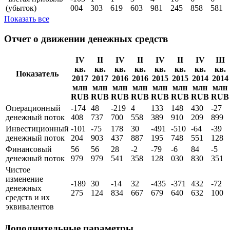
(убыток)
004
303
619
603
981
245
858
581
Показать все
Отчет о движении денежных средств
IV
II
IV
II
IV
II
IV
III
кв.
кв.
кв.
кв.
кв.
кв.
кв.
кв.
Показатель
2017
2017
2016
2016
2015
2015
2014
2014
млн
млн
млн
млн
млн
млн
млн
млн
RUB
RUB
RUB
RUB
RUB
RUB
RUB
RUB
Операционный
-174
48
-219
4
133
148
430
-27
денежный поток
408
737
700
558
389
910
209
899
Инвестиционный
-101
-75
178
30
-491
-510
-64
-39
денежный поток
204
903
437
887
195
748
551
128
Финансовый
56
56
28
-2
-79
-6
84
-5
денежный поток
979
979
541
358
128
030
830
351
Чистое
изменение
-189
30
-14
32
-435
-371
432
-72
денежных
275
124
834
667
679
640
632
100
средств и их
эквивалентов
Дополнительные параметры