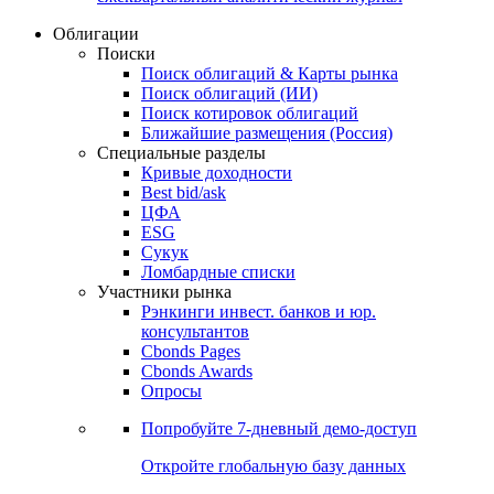
Облигации
Поиски
Поиск облигаций & Карты рынка
Поиск облигаций (ИИ)
Поиск котировок облигаций
Ближайшие размещения (Россия)
Специальные разделы
Кривые доходности
Best bid/ask
ЦФА
ESG
Сукук
Ломбардные списки
Участники рынка
Рэнкинги инвест. банков и юр.
консультантов
Cbonds Pages
Cbonds Awards
Опросы
Попробуйте
7-дневный
демо-доступ
Откройте глобальную базу данных