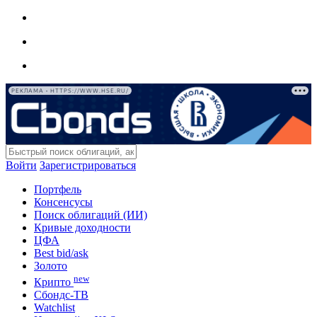
РЕКЛАМА • HTTPS://WWW.HSE.RU/
Войти
Зарегистрироваться
Портфель
Консенсусы
Поиск облигаций (ИИ)
Кривые доходности
ЦФА
Best bid/ask
Золото
new
Крипто
Сбондс-ТВ
Watchlist