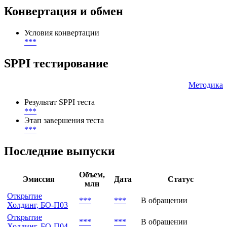
Конвертация и обмен
Условия конвертации
***
SPPI тестирование
Методика
Результат SPPI теста
***
Этап завершения теста
***
Последние выпуски
Объем,
Эмиссия
Дата
Статус
млн
Открытие
***
***
В обращении
Холдинг, БО-П03
Открытие
***
***
В обращении
Холдинг, БО-П04