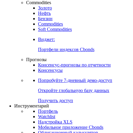
Commodities
Золото
Нефть
Бензин
Commodities
Soft Commodities
Виджет:
Портфели индексов Cbonds
Прогнозы
Консенсус-прогнозы по отчетности
Консенсусы
Попробуйте
7-дневный
демо-доступ
Откройте глобальную базу данных
Получить доступ
Инструментарий
Портфель
Watchlist
Надстройка XLS
Мобильное приложение Cbonds
Облигационный калькулятор