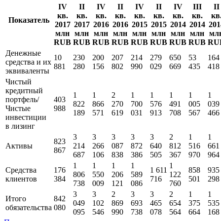
IV
II
IV
II
IV
II
IV
III
II
кв.
кв.
кв.
кв.
кв.
кв.
кв.
кв.
кв
Показатель
2017
2017
2016
2016
2015
2015
2014
2014
201
млн
млн
млн
млн
млн
млн
млн
млн
мл
RUB
RUB
RUB
RUB
RUB
RUB
RUB
RUB
RU
Денежные
10
230
200
207
214
279
650
53
164
средства и их
881
280
156
802
990
029
669
435
418
эквиваленты
Чистый
кредитный
1
1
2
1
1
1
1
1
портфель/
403
822
866
270
700
576
491
005
039
Чистые
988
189
571
619
031
913
708
567
466
инвестиции
в лизинг
3
3
3
3
3
2
1
1
823
Активы
214
266
087
872
640
812
516
661
867
687
106
838
386
505
367
970
964
1
1
1
1
1
Средства
176
1 611
858
935
806
550
206
589
122
клиентов
384
716
501
298
738
009
121
086
760
3
3
2
3
3
2
1
1
Итого
842
049
102
869
693
465
654
375
535
обязательства
080
095
546
990
738
078
564
664
168