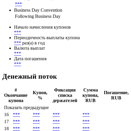
***
Business Day Convention
Following Business Day
Начало начисления купонов
***
Периодичность выплаты купона
***
раз(а) в год
Валюта выплат
***
Дата погашения
***
Денежный поток
#
Фиксация
Сумма
Купон,
Погашение,
Окончание
списка
купона,
%
RUB
купона
держателей
RUB
Показать предыдущие
16
***
***
***
***
17
***
***
***
***
18
***
***
***
***