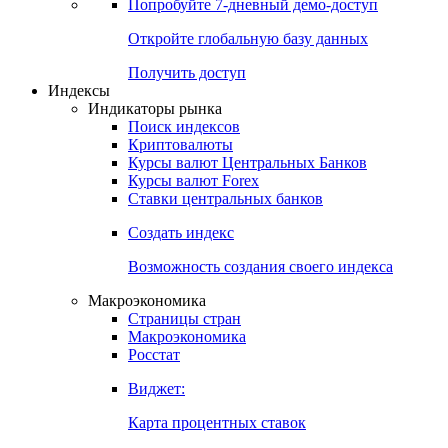
Попробуйте
7-дневный
демо-доступ
Откройте глобальную базу данных
Получить доступ
Индексы
Индикаторы рынка
Поиск индексов
Криптовалюты
Курсы валют Центральных Банков
Курсы валют Forex
Ставки центральных банков
Создать индекс
Возможность создания своего индекса
Макроэкономика
Страницы стран
Макроэкономика
Росстат
Виджет:
Карта процентных ставок