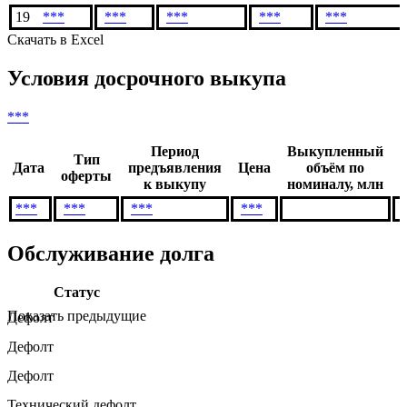
19
***
***
***
***
***
Скачать в Excel
Условия досрочного выкупа
***
Период
Выкупленный
Тип
Дата
предъявления
Цена
объём по
оферты
к выкупу
номиналу, млн
***
***
***
***
Обслуживание долга
Статус
Показать предыдущие
Дефолт
Дефолт
Дефолт
Технический дефолт