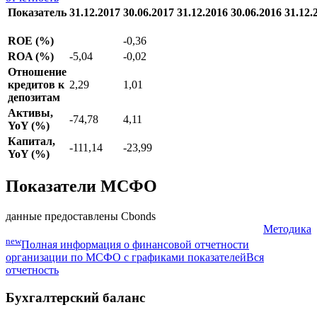
Показатель
31.12.2017
30.06.2017
31.12.2016
30.06.2016
31.12.
ROE (%)
-0,36
ROA (%)
-5,04
-0,02
Отношение
кредитов к
2,29
1,01
депозитам
Активы,
-74,78
4,11
YoY (%)
Капитал,
-111,14
-23,99
YoY (%)
Показатели МСФО
данные предоставлены Cbonds
Методика
new
Полная информация о финансовой отчетности
организации по МСФО с графиками показателей
Вся
отчетность
Бухгалтерский баланс