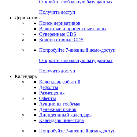
Откройте глобальную базу данных
Получить доступ
Деривативы
Поиск деривативов
Валютные и процентные свопы
Суверенные CDS
Корпоративные CDS
Попробуйте
7-дневный
демо-доступ
Откройте глобальную базу данных
Получить доступ
Календарь
Календарь событий
Дефолты
Размещения
Оферты
Аукционы госбумаг
Денежный рынок
Дивидендный календарь
Календарь инвестора
Попробуйте
7-дневный
демо-доступ