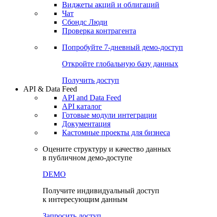
Виджеты акций и облигаций
Чат
Сбондс Люди
Проверка контрагента
Попробуйте
7-дневный
демо-доступ
Откройте глобальную базу данных
Получить доступ
API & Data Feed
API and Data Feed
API каталог
Готовые модули интеграции
Документация
Кастомные проекты для бизнеса
Оцените структуру и качество данных
в публичном демо-доступе
DEMO
Получите индивидуальный доступ
к интересующим данным
Запросить доступ