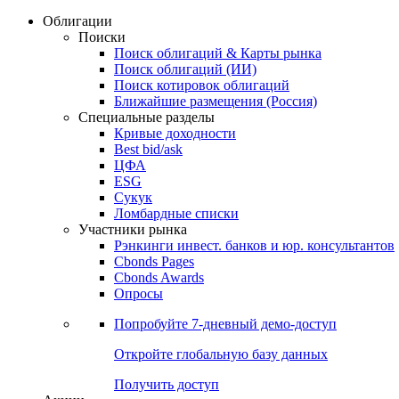
Облигации
Поиски
Поиск облигаций & Карты рынка
Поиск облигаций (ИИ)
Поиск котировок облигаций
Ближайшие размещения (Россия)
Специальные разделы
Кривые доходности
Best bid/ask
ЦФА
ESG
Сукук
Ломбардные списки
Участники рынка
Рэнкинги инвест. банков и юр. консультантов
Cbonds Pages
Cbonds Awards
Опросы
Попробуйте
7-дневный
демо-доступ
Откройте глобальную базу данных
Получить доступ