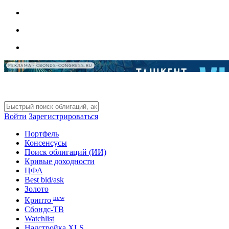
РЕКЛАМА • CBONDS-CONGRESS.RU
Войти
Зарегистрироваться
Портфель
Консенсусы
Поиск облигаций (ИИ)
Кривые доходности
ЦФА
Best bid/ask
Золото
new
Крипто
Сбондс-ТВ
Watchlist
Надстройка XLS