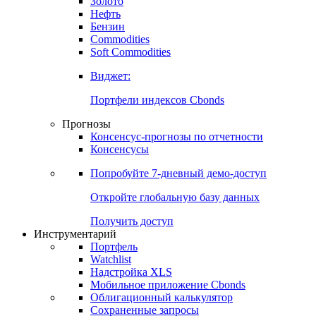
Золото
Нефть
Бензин
Commodities
Soft Commodities
Виджет:
Портфели индексов Cbonds
Прогнозы
Консенсус-прогнозы по отчетности
Консенсусы
Попробуйте
7-дневный
демо-доступ
Откройте глобальную базу данных
Получить доступ
Инструментарий
Портфель
Watchlist
Надстройка XLS
Мобильное приложение Cbonds
Облигационный калькулятор
Сохраненные запросы