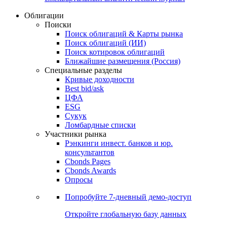
Облигации
Поиски
Поиск облигаций & Карты рынка
Поиск облигаций (ИИ)
Поиск котировок облигаций
Ближайшие размещения (Россия)
Специальные разделы
Кривые доходности
Best bid/ask
ЦФА
ESG
Сукук
Ломбардные списки
Участники рынка
Рэнкинги инвест. банков и юр.
консультантов
Cbonds Pages
Cbonds Awards
Опросы
Попробуйте
7-дневный
демо-доступ
Откройте глобальную базу данных