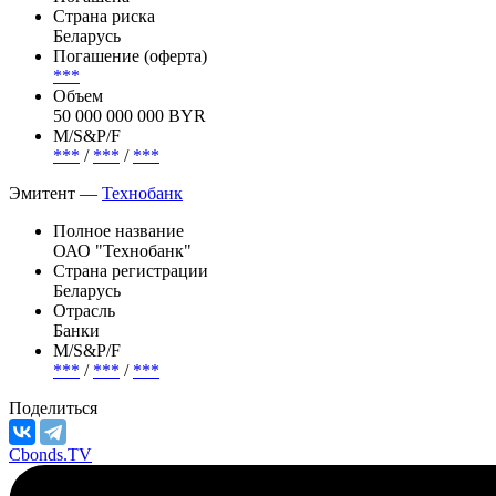
Страна риска
Беларусь
Погашение (оферта)
***
Объем
50 000 000 000 BYR
М/S&P/F
***
/
***
/
***
Эмитент —
Технобанк
Полное название
ОАО "Технобанк"
Страна регистрации
Беларусь
Отрасль
Банки
М/S&P/F
***
/
***
/
***
Поделиться
Cbonds.TV