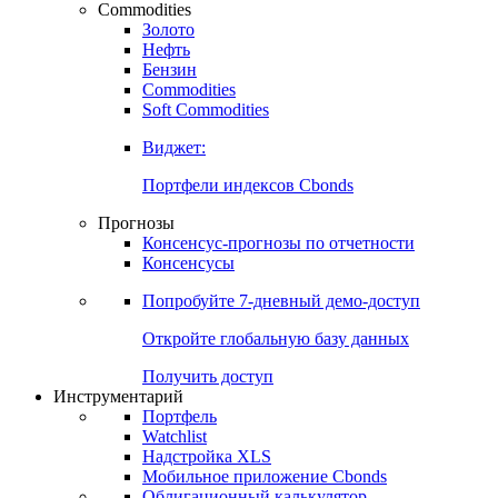
Commodities
Золото
Нефть
Бензин
Commodities
Soft Commodities
Виджет:
Портфели индексов Cbonds
Прогнозы
Консенсус-прогнозы по отчетности
Консенсусы
Попробуйте
7-дневный
демо-доступ
Откройте глобальную базу данных
Получить доступ
Инструментарий
Портфель
Watchlist
Надстройка XLS
Мобильное приложение Cbonds
Облигационный калькулятор