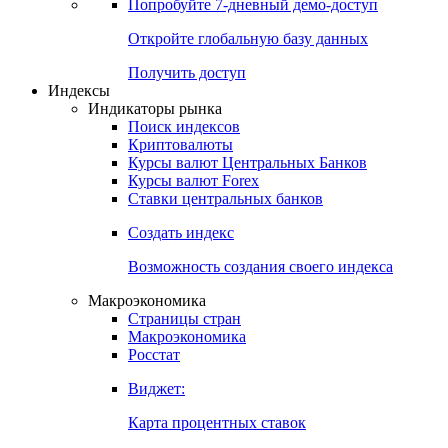
Попробуйте
7-дневный
демо-доступ
Откройте глобальную базу данных
Получить доступ
Индексы
Индикаторы рынка
Поиск индексов
Криптовалюты
Курсы валют Центральных Банков
Курсы валют Forex
Ставки центральных банков
Создать индекс
Возможность создания своего индекса
Макроэкономика
Страницы стран
Макроэкономика
Росстат
Виджет:
Карта процентных ставок