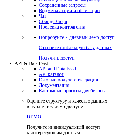
Сохраненные запросы
Виджеты акций и облигаций
Чат
Сбондс Люди
Проверка контрагента
Попробуйте
7-дневный
демо-доступ
Откройте глобальную базу данных
Получить доступ
API & Data Feed
API and Data Feed
API каталог
Готовые модули интеграции
Документация
Кастомные проекты для бизнеса
Оцените структуру и качество данных
в публичном демо-доступе
DEMO
Получите индивидуальный доступ
к интересующим данным