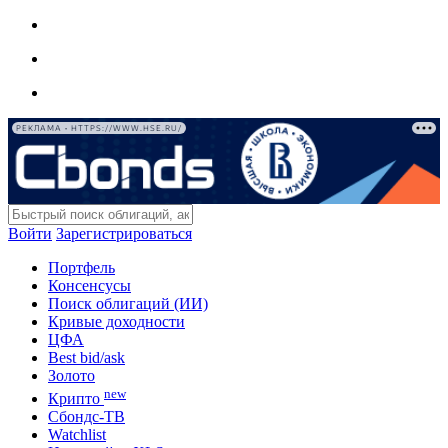
РЕКЛАМА • HTTPS://WWW.HSE.RU/
Войти
Зарегистрироваться
Портфель
Консенсусы
Поиск облигаций (ИИ)
Кривые доходности
ЦФА
Best bid/ask
Золото
new
Крипто
Сбондс-ТВ
Watchlist