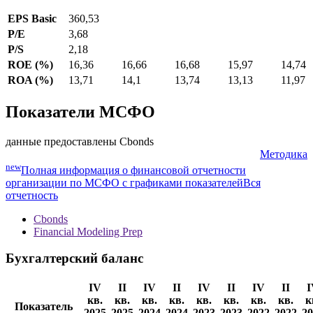
EPS Basic
360,53
P/E
3,68
P/S
2,18
ROE (%)
16,36
16,66
16,68
15,97
14,74
ROA (%)
13,71
14,1
13,74
13,13
11,97
Показатели МСФО
данные предоставлены Cbonds
Методика
new
Полная информация о финансовой отчетности
организации по МСФО с графиками показателей
Вся
отчетность
Cbonds
Financial Modeling Prep
Бухгалтерский баланс
IV
II
IV
II
IV
II
IV
II
I
кв.
кв.
кв.
кв.
кв.
кв.
кв.
кв.
к
Показатель
2025
2025
2024
2024
2023
2023
2022
2022
20