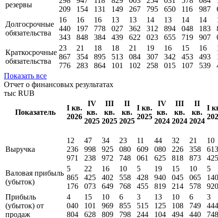
298
947
118
829
003
254
031
578
084
резервы
209
154
131
149
267
795
650
116
987
16
16
16
13
13
14
13
14
14
Долгосрочные
440
197
778
027
362
312
894
048
183
обязательства
343
848
384
439
622
023
655
719
907
23
21
18
18
21
19
16
15
16
Краткосрочные
867
354
895
513
084
307
342
453
493
обязательства
776
283
864
101
102
258
015
107
539
Показать все
Отчет о финансовых результатах
тыс RUB
IV
III
II
IV
III
II
I кв.
I кв.
I к
Показатель
кв.
кв.
кв.
кв.
кв.
кв.
2026
2025
20
2025
2025
2025
2024
2024
2024
12
47
34
23
11
44
32
21
10
Выручка
236
998
925
080
609
080
226
358
61
971
238
972
748
061
625
818
873
42
5
22
16
10
5
19
15
10
5
Валовая прибыль
865
425
402
558
428
940
045
065
14
(убыток)
176
073
649
768
455
819
214
578
92
Прибыль
4
15
10
6
3
13
10
6
3
(убыток) от
040
101
969
855
515
125
108
749
44
продаж
804
628
809
798
244
104
494
440
74