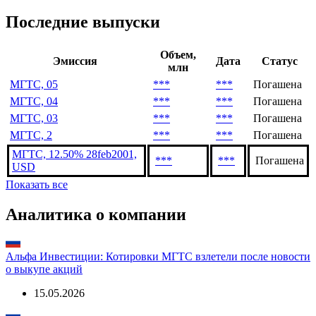
Последние выпуски
Объем,
Эмиссия
Дата
Статус
млн
МГТС, 05
***
***
Погашена
МГТС, 04
***
***
Погашена
МГТС, 03
***
***
Погашена
МГТС, 2
***
***
Погашена
МГТС, 12.50% 28feb2001,
***
***
Погашена
USD
Показать все
Аналитика о компании
Альфа Инвестиции: Котировки МГТС взлетели после новости
о выкупе акций
15.05.2026