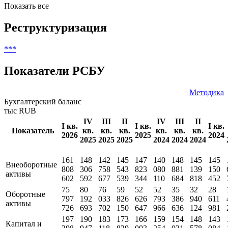
Показать все
Реструктуризация
***
Показатели РСБУ
Методика
Бухгалтерский баланс
тыс RUB
IV
III
II
IV
III
II
I кв.
I кв.
I кв.
Показатель
кв.
кв.
кв.
кв.
кв.
кв.
2026
2025
2024
2025
2025
2025
2024
2024
2024
161
148
142
145
147
140
148
145
145
Внеоборотные
808
306
758
543
823
080
881
139
150
активы
602
592
677
539
344
110
684
818
452
75
80
76
59
52
52
35
32
28
Оборотные
797
192
033
826
626
793
386
940
611
активы
726
693
702
150
647
966
636
124
981
197
190
183
173
166
159
154
148
143
Капитал и