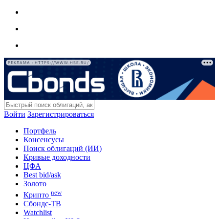
РЕКЛАМА • HTTPS://WWW.HSE.RU/
Войти
Зарегистрироваться
Портфель
Консенсусы
Поиск облигаций (ИИ)
Кривые доходности
ЦФА
Best bid/ask
Золото
new
Крипто
Сбондс-ТВ
Watchlist