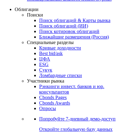
Облигации
Поиски
Поиск облигаций & Карты рынка
Поиск облигаций (ИИ)
Поиск котировок облигаций
Ближайшие размещения (Россия)
Специальные разделы
Кривые доходности
Best bid/ask
ЦФА
ESG
Сукук
Ломбардные списки
Участники рынка
Рэнкинги инвест. банков и юр.
консультантов
Cbonds Pages
Cbonds Awards
Опросы
Попробуйте
7-дневный
демо-доступ
Откройте глобальную базу данных