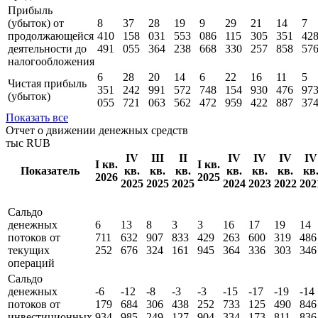
Прибыль
(убыток) от
8
37
28
19
9
29
21
14
7
продолжающейся
410
158
031
553
086
115
305
351
42
деятельности до
491
055
364
238
668
330
257
858
57
налогообложения
6
28
20
14
6
22
16
11
5
Чистая прибыль
351
242
991
572
748
154
930
476
97
(убыток)
055
721
063
562
472
959
422
887
37
Показать все
Отчет о движении денежных средств
тыс RUB
IV
III
II
IV
IV
IV
IV
I кв.
I кв.
Показатель
кв.
кв.
кв.
кв.
кв.
кв.
кв
2026
2025
2025
2025
2025
2024
2023
2022
202
Сальдо
денежных
6
13
8
3
3
16
17
19
14
потоков от
711
632
907
833
429
263
600
319
486
текущих
252
676
324
161
945
364
336
303
346
операций
Сальдо
денежных
-6
-12
-8
-3
-3
-15
-17
-19
-14
потоков от
179
684
306
438
252
733
125
490
846
инвестиционных
934
985
249
127
904
334
173
811
836