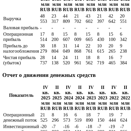
млн
млн
млн
млн
млн
млн
млн
млн
RUB
RUB
RUB
RUB
RUB
RUB
RUB
RUB
48
23
44
21
43
21
42
20
Выручка
553
317
809
702
602
397
642
551
Валовая прибыль
-
-
-
-
-
-
-
-
Операционная
17
8
15
8
15
8
15
6
прибыль
514
200
607
009
665
430
100
342
Прибыль до
38
18
31
14
22
10
20
9
налогообложения
279
804
049
868
761
615
265
238
Чистая прибыль
28
14
24
11
18
8
16
7
(убыток)
737
138
520
961
562
719
465
384
Отчет о движении денежных средств
IV
II
IV
II
IV
II
IV
II
кв.
кв.
кв.
кв.
кв.
кв.
кв.
кв.
Показатель
2025
2025
2024
2024
2023
2023
2022
2022
млн
млн
млн
млн
млн
млн
млн
млн
RUB
RUB
RUB
RUB
RUB
RUB
RUB
RUB
Операционный
21
8
16
6
18
7
19
7
денежный поток
525
296
573
519
890
150
444
624
Инвестиционный
-20
-7
-16
-6
-18
-7
-19
-7