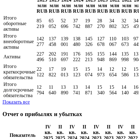
млн
млн
млн
млн
млн
млн
млн
млн
м
RUB
RUB
RUB
RUB
RUB
RUB
RUB
RUB
R
Итого
85
65
52
37
19
28
34
32
34
оборотные
219
052
696
742
887
270
802
325
45
активы
Итого
142
137
139
138
145
127
110
103
97
внеоборотные
277
458
001
480
326
678
067
673
44
активы
227
202
191
176
165
155
144
135
13
Активы
496
510
697
222
213
948
869
998
90
Итого
22
17
19
15
15
14
12
12
15
краткосрочные
122
822
013
123
074
973
654
586
13
обязательства
Итого
12
11
13
13
14
15
15
14
16
долгосрочные
794
640
890
741
871
340
564
140
49
обязательства
Показать все
Отчет о прибылях и убытках
IV
II
IV
II
IV
II
IV
II
кв.
кв.
кв.
кв.
кв.
кв.
кв.
кв.
Показатель
2025
2025
2024
2024
2023
2023
2022
2022