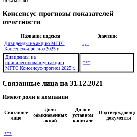
Показать все
Консенсус-прогнозы показателей
отчетности
Название индекса
Значение
Дивиденды на акцию МГТС
***
Консенсус-прогноз 2025 г.
Дивиденды на
привилегированную акцию
***
МГТС Консенсус-прогноз 2025 г.
Связанные лица
на 31.12.2021
Имеют доли в компании
Доля
Доля в
Связанное
Подтверждающи
обыкновенных
уставном
лицо
документы
акций
капитале
***