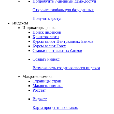
Попробуйте
7-дневный
демо-доступ
Откройте глобальную базу данных
Получить доступ
Индексы
Индикаторы рынка
Поиск индексов
Криптовалюты
Курсы валют Центральных Банков
Курсы валют Forex
Ставки центральных банков
Создать индекс
Возможность создания своего индекса
Макроэкономика
Страницы стран
Макроэкономика
Росстат
Виджет:
Карта процентных ставок