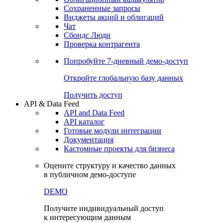
Сохраненные запросы
Виджеты акций и облигаций
Чат
Сбондс Люди
Проверка контрагента
Попробуйте
7-дневный
демо-доступ
Откройте глобальную базу данных
Получить доступ
API & Data Feed
API and Data Feed
API каталог
Готовые модули интеграции
Документация
Кастомные проекты для бизнеса
Оцените структуру и качество данных
в публичном демо-доступе
DEMO
Получите индивидуальный доступ
к интересующим данным