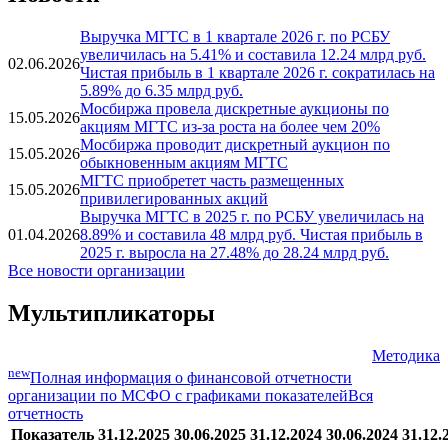
Выручка МГТС в 1 квартале 2026 г. по РСБУ
увеличилась на 5.41% и составила 12.24 млрд руб.
02.06.2026
Чистая прибыль в 1 квартале 2026 г. сократилась на
5.89% до 6.35 млрд руб.
Мосбиржа провела дискретные аукционы по
15.05.2026
акциям МГТС из-за роста на более чем 20%
Мосбиржа проводит дискретный аукцион по
15.05.2026
обыкновенным акциям МГТС
МГТС приобретет часть размещенных
15.05.2026
привилегированных акций
Выручка МГТС в 2025 г. по РСБУ увеличилась на
01.04.2026
8.89% и составила 48 млрд руб. Чистая прибыль в
2025 г. выросла на 27.48% до 28.24 млрд руб.
Все новости организации
Мультипликаторы
Методика
new
Полная информация о финансовой отчетности
организации по МСФО с графиками показателей
Вся
отчетность
Показатель
31.12.2025
30.06.2025
31.12.2024
30.06.2024
31.12.