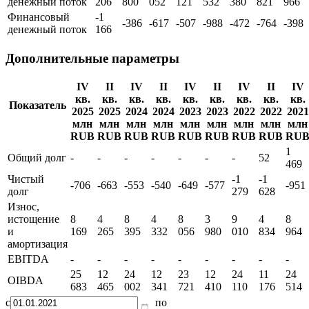
денежный поток
206
800
052
121
532
380
821
966
Финансовый
-1
-386
-617
-507
-988
-472
-764
-398
денежный поток
166
Дополнительные параметры
IV
II
IV
II
IV
II
IV
II
IV
кв.
кв.
кв.
кв.
кв.
кв.
кв.
кв.
кв.
Показатель
2025
2025
2024
2024
2023
2023
2022
2022
2021
млн
млн
млн
млн
млн
млн
млн
млн
млн
RUB
RUB
RUB
RUB
RUB
RUB
RUB
RUB
RU
1
Общий долг
-
-
-
-
-
-
-
52
469
Чистый
-1
-1
-706
-663
-553
-540
-649
-577
-951
долг
279
628
Износ,
истощение
8
4
8
4
8
3
9
4
8
и
169
265
395
332
056
980
010
834
964
амортизация
EBITDA
-
-
-
-
-
-
-
-
-
25
12
24
12
23
12
24
11
24
OIBDA
683
465
002
341
721
410
110
176
514
с
по