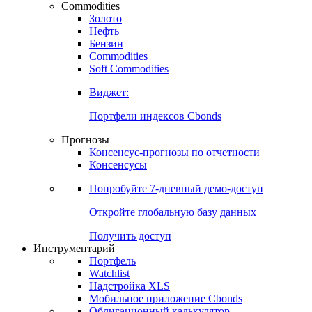
Commodities
Золото
Нефть
Бензин
Commodities
Soft Commodities
Виджет:
Портфели индексов Cbonds
Прогнозы
Консенсус-прогнозы по отчетности
Консенсусы
Попробуйте
7-дневный
демо-доступ
Откройте глобальную базу данных
Получить доступ
Инструментарий
Портфель
Watchlist
Надстройка XLS
Мобильное приложение Cbonds
Облигационный калькулятор