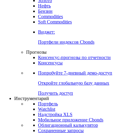
Золото
Нефть
Бензин
Commodities
Soft Commodities
Виджет:
Портфели индексов Cbonds
Прогнозы
Консенсус-прогнозы по отчетности
Консенсусы
Попробуйте
7-дневный
демо-доступ
Откройте глобальную базу данных
Получить доступ
Инструментарий
Портфель
Watchlist
Надстройка XLS
Мобильное приложение Cbonds
Облигационный калькулятор
Сохраненные запросы