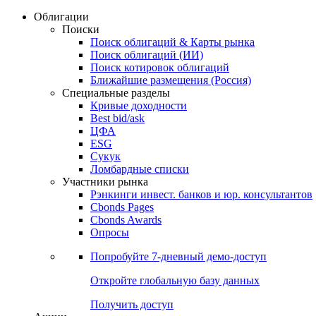
Облигации
Поиски
Поиск облигаций & Карты рынка
Поиск облигаций (ИИ)
Поиск котировок облигаций
Ближайшие размещения (Россия)
Специальные разделы
Кривые доходности
Best bid/ask
ЦФА
ESG
Сукук
Ломбардные списки
Участники рынка
Рэнкинги инвест. банков и юр. консультантов
Cbonds Pages
Cbonds Awards
Опросы
Попробуйте
7-дневный
демо-доступ
Откройте глобальную базу данных
Получить доступ