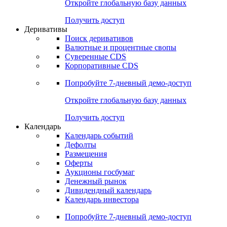
Откройте глобальную базу данных
Получить доступ
Деривативы
Поиск деривативов
Валютные и процентные свопы
Суверенные CDS
Корпоративные CDS
Попробуйте
7-дневный
демо-доступ
Откройте глобальную базу данных
Получить доступ
Календарь
Календарь событий
Дефолты
Размещения
Оферты
Аукционы госбумаг
Денежный рынок
Дивидендный календарь
Календарь инвестора
Попробуйте
7-дневный
демо-доступ