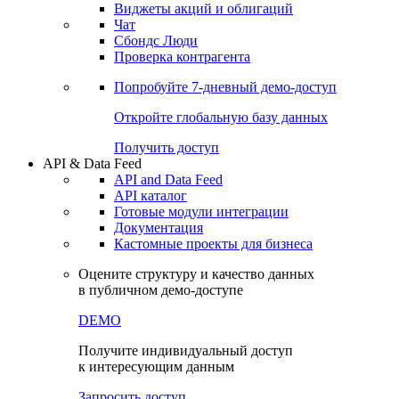
Виджеты акций и облигаций
Чат
Сбондс Люди
Проверка контрагента
Попробуйте
7-дневный
демо-доступ
Откройте глобальную базу данных
Получить доступ
API & Data Feed
API and Data Feed
API каталог
Готовые модули интеграции
Документация
Кастомные проекты для бизнеса
Оцените структуру и качество данных
в публичном демо-доступе
DEMO
Получите индивидуальный доступ
к интересующим данным
Запросить доступ