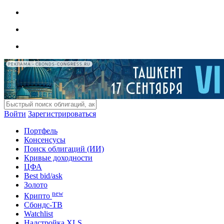
РЕКЛАМА • CBONDS-CONGRESS.RU
Войти
Зарегистрироваться
Портфель
Консенсусы
Поиск облигаций (ИИ)
Кривые доходности
ЦФА
Best bid/ask
Золото
new
Крипто
Сбондс-ТВ
Watchlist
Надстройка XLS