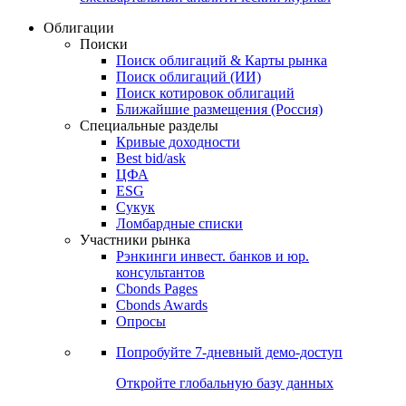
Облигации
Поиски
Поиск облигаций & Карты рынка
Поиск облигаций (ИИ)
Поиск котировок облигаций
Ближайшие размещения (Россия)
Специальные разделы
Кривые доходности
Best bid/ask
ЦФА
ESG
Сукук
Ломбардные списки
Участники рынка
Рэнкинги инвест. банков и юр.
консультантов
Cbonds Pages
Cbonds Awards
Опросы
Попробуйте
7-дневный
демо-доступ
Откройте глобальную базу данных