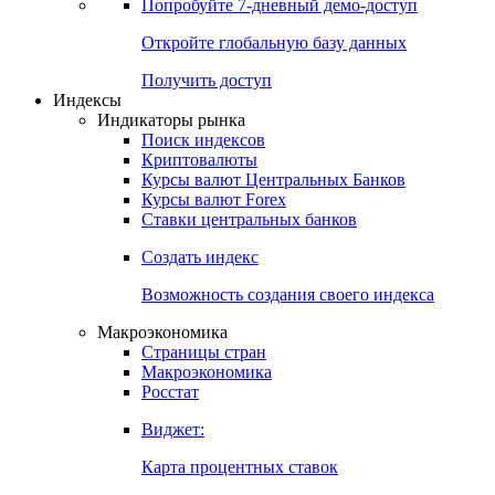
Попробуйте
7-дневный
демо-доступ
Откройте глобальную базу данных
Получить доступ
Индексы
Индикаторы рынка
Поиск индексов
Криптовалюты
Курсы валют Центральных Банков
Курсы валют Forex
Ставки центральных банков
Создать индекс
Возможность создания своего индекса
Макроэкономика
Страницы стран
Макроэкономика
Росстат
Виджет:
Карта процентных ставок