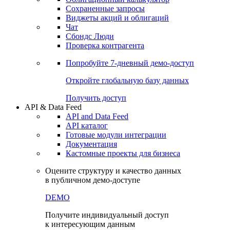
Сохраненные запросы
Виджеты акций и облигаций
Чат
Сбондс Люди
Проверка контрагента
Попробуйте
7-дневный
демо-доступ
Откройте глобальную базу данных
Получить доступ
API & Data Feed
API and Data Feed
API каталог
Готовые модули интеграции
Документация
Кастомные проекты для бизнеса
Оцените структуру и качество данных
в публичном демо-доступе
DEMO
Получите индивидуальный доступ
к интересующим данным