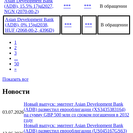
Asian Development Bank
(ADB), 15.5% 17jul2027,
***
***
В обращении
NGN (2070-00-2)
Asian Development Bank
(ADB), 0% 15jul2038,
***
***
В обращении
HUF (2068-00-2, 4396D)
1
2
3
...
50
»
Показать все
Новости
Новый выпуск: эмитент Asian Development Bank
(ADB) разместил еврооблигации (XS3435383164)
03.07.2026
на сумму GBP 500 млн со сроком погашения в 2032
году
Новый выпуск: эмитент Asian Development Bank
(ADB) разместил еврооблигации (US045167GS63)