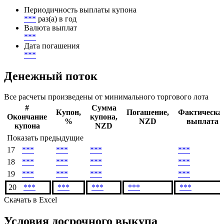
Периодичность выплаты купона
***
раз(а) в год
Валюта выплат
***
Дата погашения
***
Денежный поток
Все расчеты произведены от минимального торгового лота
#
Сумма
Купон,
Погашение,
Фактическа
Окончание
купона,
%
NZD
выплата
купона
NZD
Показать предыдущие
17
***
***
***
***
18
***
***
***
***
19
***
***
***
***
20
***
***
***
***
***
Скачать в Excel
Условия досрочного выкупа