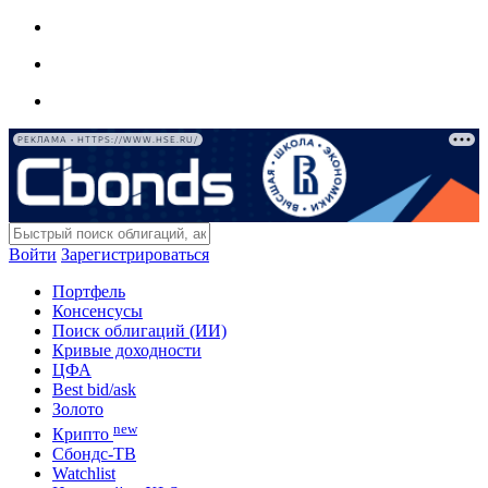
РЕКЛАМА • HTTPS://WWW.HSE.RU/
Войти
Зарегистрироваться
Портфель
Консенсусы
Поиск облигаций (ИИ)
Кривые доходности
ЦФА
Best bid/ask
Золото
new
Крипто
Сбондс-ТВ
Watchlist