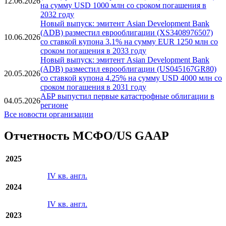
12.06.2026
на сумму USD 1000 млн со сроком погашения в
2032 году
Новый выпуск: эмитент Asian Development Bank
(ADB) разместил еврооблигации (XS3408976507)
10.06.2026
со ставкой купона 3.1% на сумму EUR 1250 млн со
сроком погашения в 2033 году
Новый выпуск: эмитент Asian Development Bank
(ADB) разместил еврооблигации (US045167GR80)
20.05.2026
со ставкой купона 4.25% на сумму USD 4000 млн со
сроком погашения в 2031 году
АБР выпустил первые катастрофные облигации в
04.05.2026
регионе
Все новости организации
Отчетность МСФО/US GAAP
2025
IV кв. англ.
2024
IV кв. англ.
2023