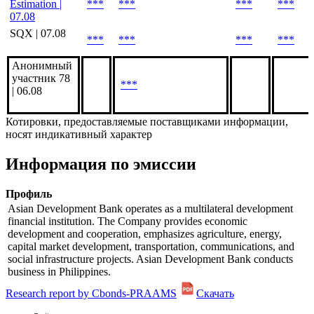
Estimation |
***
***
***
***
07.08
SQX | 07.08
***
***
***
***
Анонимный
участник 78
***
| 06.08
Котировки, предоставляемые поставщиками информации,
носят индикативный характер
Информация по эмиссии
Профиль
Asian Development Bank operates as a multilateral development
financial institution. The Company provides economic
development and cooperation, emphasizes agriculture, energy,
capital market development, transportation, communications, and
social infrastructure projects. Asian Development Bank conducts
business in Philippines.
Research report by Cbonds-PRAAMS
Скачать