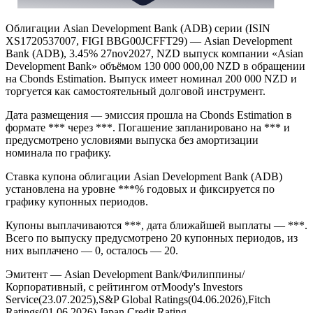
Облигации Asian Development Bank (ADB) серии (ISIN
XS1720537007, FIGI BBG00JCFFT29) — Asian Development
Bank (ADB), 3.45% 27nov2027, NZD выпуск компании «Asian
Development Bank» объёмом 130 000 000,00 NZD в обращении
на Cbonds Estimation. Выпуск имеет номинал 200 000 NZD и
торгуется как самостоятельный долговой инструмент.
Дата размещения — эмиссия прошла на Cbonds Estimation в
формате *** через ***. Погашение запланировано на *** и
предусмотрено условиями выпуска без амортизации
номинала по графику.
Ставка купона облигации Asian Development Bank (ADB)
установлена на уровне ***% годовых и фиксируется по
графику купонных периодов.
Купоны выплачиваются ***, дата ближайшей выплаты — ***.
Всего по выпуску предусмотрено 20 купонных периодов, из
них выплачено — 0, осталось — 20.
Эмитент — Asian Development Bank/Филиппины/
Корпоративный, с рейтингом отMoody's Investors
Service(23.07.2025),S&P Global Ratings(04.06.2026),Fitch
Ratings(01.06.2026),Japan Credit Rating