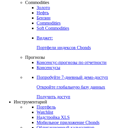
Commodities
Золото
Нефть
Бензин
Commodities
Soft Commodities
Виджет:
Портфели индексов Cbonds
Прогнозы
Консенсус-прогнозы по отчетности
Консенсусы
Попробуйте
7-дневный
демо-доступ
Откройте глобальную базу данных
Получить доступ
Инструментарий
Портфель
Watchlist
Надстройка XLS
Мобильное приложение Cbonds
Облигационный калькулятор