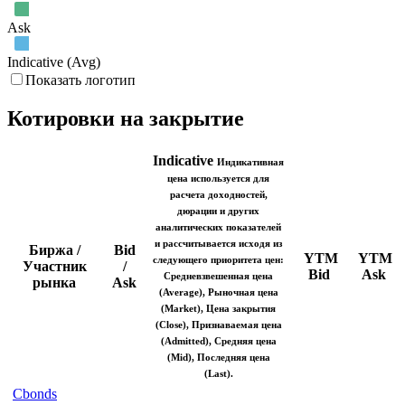
Ask
Indicative (Avg)
Показать логотип
Котировки на закрытие
Indicative
Индикативная
цена используется для
расчета доходностей,
дюрации и других
аналитических показателей
и рассчитывается исходя из
Биржа /
Bid
YTM
YTM
следующего приоритета цен:
Участник
/
Bid
Ask
Средневзвешенная цена
рынка
Ask
(Average), Рыночная цена
(Market), Цена закрытия
(Close), Признаваемая цена
(Admitted), Средняя цена
(Mid), Последняя цена
(Last).
Cbonds