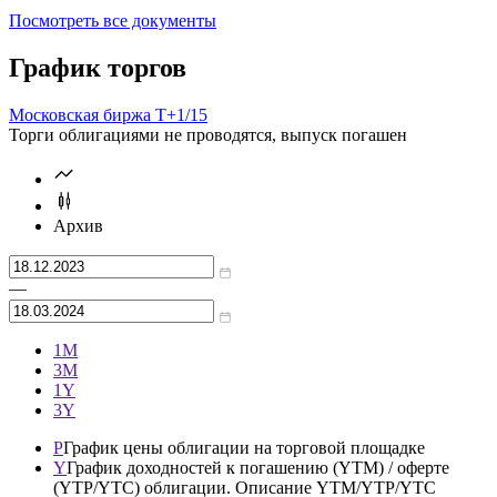
Посмотреть все документы
График торгов
Московская биржа Т+
1/15
Торги облигациями не проводятся, выпуск погашен
Архив
—
1М
3М
1Y
3Y
P
График цены облигации на торговой площадке
Y
График доходностей к погашению (YTM) / оферте
(YTP/YTC) облигации. Описание YTM/YTP/YTC