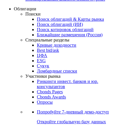
Облигации
Поиски
Поиск облигаций & Карты рынка
Поиск облигаций (ИИ)
Поиск котировок облигаций
Ближайшие размещения (Россия)
Специальные разделы
Кривые доходности
Best bid/ask
ЦФА
ESG
Сукук
Ломбардные списки
Участники рынка
Рэнкинги инвест. банков и юр.
консультантов
Cbonds Pages
Cbonds Awards
Опросы
Попробуйте
7-дневный
демо-доступ
Откройте глобальную базу данных