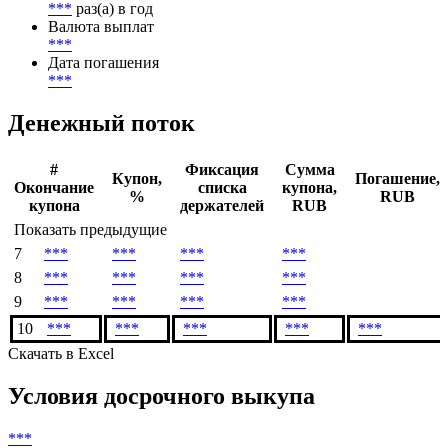
***
раз(а) в год
Валюта выплат
***
Дата погашения
***
Денежный поток
#
Фиксация
Сумма
Купон,
Погашение,
Окончание
списка
купона,
%
RUB
купона
держателей
RUB
Показать предыдущие
7
***
***
***
***
8
***
***
***
***
9
***
***
***
***
10
***
***
***
***
***
Скачать в Excel
Условия досрочного выкупа
***