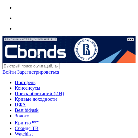
РЕКЛАМА • HTTPS://WWW.HSE.RU/
Войти
Зарегистрироваться
Портфель
Консенсусы
Поиск облигаций (ИИ)
Кривые доходности
ЦФА
Best bid/ask
Золото
new
Крипто
Сбондс-ТВ
Watchlist