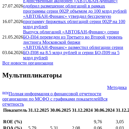
Единственный акционер «АВТОБАН-Финанс»
27.07.2026
одобрил размещение облигаций в рамках
программы серии 002Р объемом до 100 млрд рублей
«АВТОБАН-Финанс» утвердил бессрочную
16.07.2026
программу биржевых облигаций серии 002P на 100
млрд рублей
Выпуск облигаций «АВТОБАН-Финанс» серии
21.05.2026
БО-П04 переведен из Третьего во Второй уровень
листинга Московской биржи
«АВТОБАН-Финанс» разместил облигации серии
03.04.2026
БО-П08 на 8.5 млрд рублей и серии БО-П09 на 5
млрд рублей
Все новости организации
Мультипликаторы
Методика
new
Полная информация о финансовой отчетности
организации по МСФО с графиками показателей
Вся
отчетность
Показатель
31.12.2025
30.06.2025
31.12.2024
30.06.2024
31.12.
ROE (%)
9,76
3,05
ROA (%)
5,79
5,31
2,08
0,06
0,03