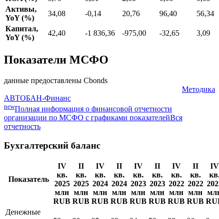
Активы,
34,08
-0,14
20,76
96,40
56,34
YoY (%)
Капитал,
42,40
-1 836,36
-975,00
-32,65
3,09
YoY (%)
Показатели МСФО
данные предоставлены Cbonds
Методика
АВТОБАН-Финанс
new
Полная информация о финансовой отчетности
организации по МСФО с графиками показателей
Вся
отчетность
Бухгалтерский баланс
IV
II
IV
II
IV
II
IV
II
IV
кв.
кв.
кв.
кв.
кв.
кв.
кв.
кв.
кв
Показатель
2025
2025
2024
2024
2023
2023
2022
2022
202
млн
млн
млн
млн
млн
млн
млн
млн
мл
RUB
RUB
RUB
RUB
RUB
RUB
RUB
RUB
RU
Денежные