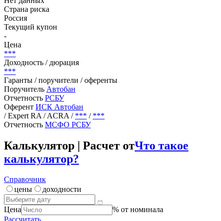
Нет данных
Страна риска
Россия
Текущий купон
-
Цена
***
Доходность / дюрация
***
Гаранты / поручители / оференты
Поручитель
Автобан
Отчетность
РСБУ
Оферент
ИСК Автобан
/ Expert RA / ACRA
/
***
/
***
Отчетность
МСФО
РСБУ
Калькулятор | Расчет от
Что такое
калькулятор?
Справочник
цены
доходности
Цена
% от номинала
Рассчитать