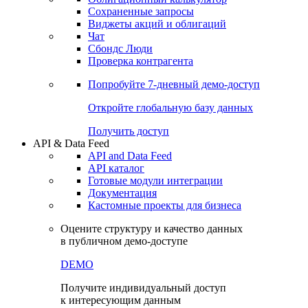
Сохраненные запросы
Виджеты акций и облигаций
Чат
Сбондс Люди
Проверка контрагента
Попробуйте
7-дневный
демо-доступ
Откройте глобальную базу данных
Получить доступ
API & Data Feed
API and Data Feed
API каталог
Готовые модули интеграции
Документация
Кастомные проекты для бизнеса
Оцените структуру и качество данных
в публичном демо-доступе
DEMO
Получите индивидуальный доступ
к интересующим данным