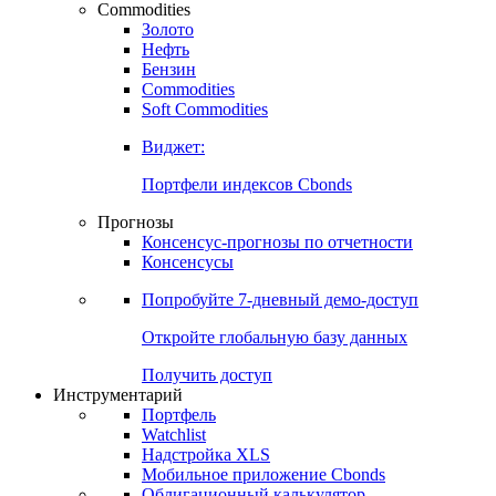
Commodities
Золото
Нефть
Бензин
Commodities
Soft Commodities
Виджет:
Портфели индексов Cbonds
Прогнозы
Консенсус-прогнозы по отчетности
Консенсусы
Попробуйте
7-дневный
демо-доступ
Откройте глобальную базу данных
Получить доступ
Инструментарий
Портфель
Watchlist
Надстройка XLS
Мобильное приложение Cbonds
Облигационный калькулятор