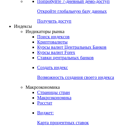
Попробуйте
7-дневный
демо-доступ
Откройте глобальную базу данных
Получить доступ
Индексы
Индикаторы рынка
Поиск индексов
Криптовалюты
Курсы валют Центральных Банков
Курсы валют Forex
Ставки центральных банков
Создать индекс
Возможность создания своего индекса
Макроэкономика
Страницы стран
Макроэкономика
Росстат
Виджет:
Карта процентных ставок