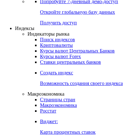
Попробуйте
7-дневный
демо-доступ
Откройте глобальную базу данных
Получить доступ
Индексы
Индикаторы рынка
Поиск индексов
Криптовалюты
Курсы валют Центральных Банков
Курсы валют Forex
Ставки центральных банков
Создать индекс
Возможность создания своего индекса
Макроэкономика
Страницы стран
Макроэкономика
Росстат
Виджет:
Карта процентных ставок