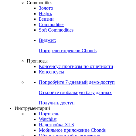
Commodities
Золото
Нефть
Бензин
Commodities
Soft Commodities
Виджет:
Портфели индексов Cbonds
Прогнозы
Консенсус-прогнозы по отчетности
Консенсусы
Попробуйте
7-дневный
демо-доступ
Откройте глобальную базу данных
Получить доступ
Инструментарий
Портфель
Watchlist
Надстройка XLS
Мобильное приложение Cbonds
Облигационный калькулятор