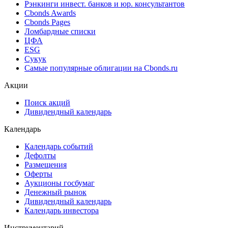
Рэнкинги инвест. банков и юр. консультантов
Cbonds Awards
Cbonds Pages
Ломбардные списки
ЦФА
ESG
Сукук
Самые популярные облигации на Cbonds.ru
Акции
Поиск акций
Дивидендный календарь
Календарь
Календарь событий
Дефолты
Размещения
Оферты
Аукционы госбумаг
Денежный рынок
Дивидендный календарь
Календарь инвестора
Инструментарий