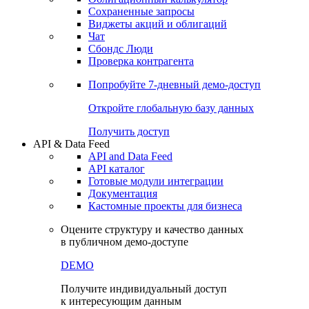
Сохраненные запросы
Виджеты акций и облигаций
Чат
Сбондс Люди
Проверка контрагента
Попробуйте
7-дневный
демо-доступ
Откройте глобальную базу данных
Получить доступ
API & Data Feed
API and Data Feed
API каталог
Готовые модули интеграции
Документация
Кастомные проекты для бизнеса
Оцените структуру и качество данных
в публичном демо-доступе
DEMO
Получите индивидуальный доступ
к интересующим данным