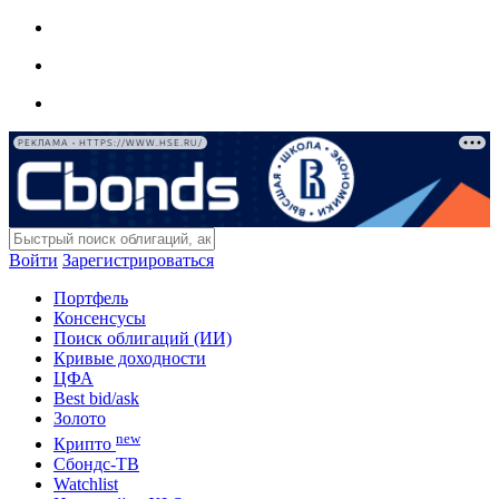
РЕКЛАМА • HTTPS://WWW.HSE.RU/
Войти
Зарегистрироваться
Портфель
Консенсусы
Поиск облигаций (ИИ)
Кривые доходности
ЦФА
Best bid/ask
Золото
new
Крипто
Сбондс-ТВ
Watchlist