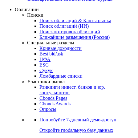
Облигации
Поиски
Поиск облигаций & Карты рынка
Поиск облигаций (ИИ)
Поиск котировок облигаций
Ближайшие размещения (Россия)
Специальные разделы
Кривые доходности
Best bid/ask
ЦФА
ESG
Сукук
Ломбардные списки
Участники рынка
Рэнкинги инвест. банков и юр.
консультантов
Cbonds Pages
Cbonds Awards
Опросы
Попробуйте
7-дневный
демо-доступ
Откройте глобальную базу данных