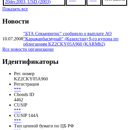
20dec2003, USD (2003)
Показать все
Новости
"БТА Секьюритис" сообщило о выплате АО
10.07.2008
"Каражанбасмунай" (Казахстан) 9-го купона по
облигациям KZ2CKY05A960 (KARMb2)
Все новости организации
Идентификаторы
Рег. номер
KZ2CKY05A960
Регистрация
***
Cbonds ID
4462
CUSIP
***
CUSIP 144A
***
Тип ценной бумаги по ЦБ РФ