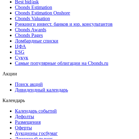
Best bid/ask
Cbonds Estimation
Cbonds Estimation Onshore
Cbonds Valuation
Рэнкинги инвест. банков и юр. консультантов
Cbonds Awards
Cbonds Pages
Ломбардные списки
ЦФА
ESG
Сукук
Самые популярные облигации на Cbonds.ru
Акции
Поиск акций
Дивидендный календарь
Календарь
Календарь событий
Дефолты
Размещения
Оферты
Аукционы госбумаг
Денежный рынок