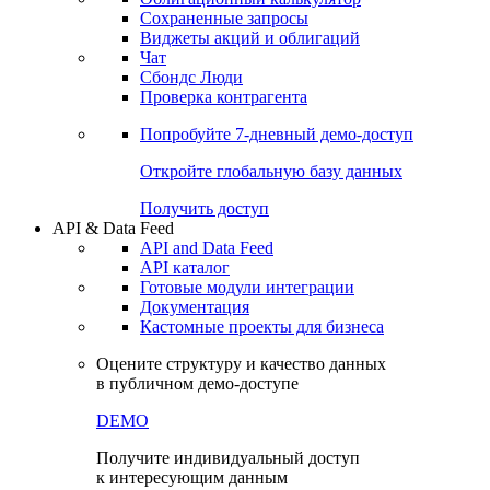
Сохраненные запросы
Виджеты акций и облигаций
Чат
Сбондс Люди
Проверка контрагента
Попробуйте
7-дневный
демо-доступ
Откройте глобальную базу данных
Получить доступ
API & Data Feed
API and Data Feed
API каталог
Готовые модули интеграции
Документация
Кастомные проекты для бизнеса
Оцените структуру и качество данных
в публичном демо-доступе
DEMO
Получите индивидуальный доступ
к интересующим данным