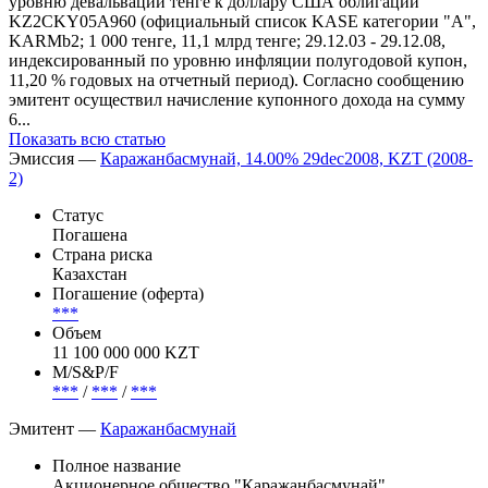
уровню девальвации тенге к доллару США облигаций
KZ2CKY05A960 (официальный список KASE категории "А",
KARMb2; 1 000 тенге, 11,1 млрд тенге; 29.12.03 - 29.12.08,
индексированный по уровню инфляции полугодовой купон,
11,20 % годовых на отчетный период). Согласно сообщению
эмитент осуществил начисление купонного дохода на сумму
6...
Показать всю статью
Эмиссия —
Каражанбасмунай, 14.00% 29dec2008, KZT (2008-
2)
Статус
Погашена
Страна риска
Казахстан
Погашение (оферта)
***
Объем
11 100 000 000 KZT
М/S&P/F
***
/
***
/
***
Эмитент —
Каражанбасмунай
Полное название
Акционерное общество "Каражанбасмунай"