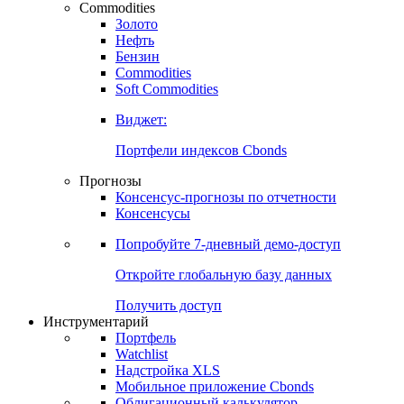
Commodities
Золото
Нефть
Бензин
Commodities
Soft Commodities
Виджет:
Портфели индексов Cbonds
Прогнозы
Консенсус-прогнозы по отчетности
Консенсусы
Попробуйте
7-дневный
демо-доступ
Откройте глобальную базу данных
Получить доступ
Инструментарий
Портфель
Watchlist
Надстройка XLS
Мобильное приложение Cbonds
Облигационный калькулятор