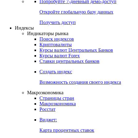
Попробуйте
7-дневный
демо-доступ
Откройте глобальную базу данных
Получить доступ
Индексы
Индикаторы рынка
Поиск индексов
Криптовалюты
Курсы валют Центральных Банков
Курсы валют Forex
Ставки центральных банков
Создать индекс
Возможность создания своего индекса
Макроэкономика
Страницы стран
Макроэкономика
Росстат
Виджет:
Карта процентных ставок