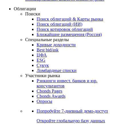
Облигации
Поиски
Поиск облигаций & Карты рынка
Поиск облигаций (ИИ)
Поиск котировок облигаций
Ближайшие размещения (Россия)
Специальные разделы
Кривые доходности
Best bid/ask
ЦФА
ESG
Сукук
Ломбардные списки
Участники рынка
Рэнкинги инвест. банков и юр.
консультантов
Cbonds Pages
Cbonds Awards
Опросы
Попробуйте
7-дневный
демо-доступ
Откройте глобальную базу данных