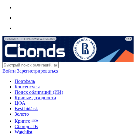
РЕКЛАМА • HTTPS://WWW.HSE.RU/
Войти
Зарегистрироваться
Портфель
Консенсусы
Поиск облигаций (ИИ)
Кривые доходности
ЦФА
Best bid/ask
Золото
new
Крипто
Сбондс-ТВ
Watchlist